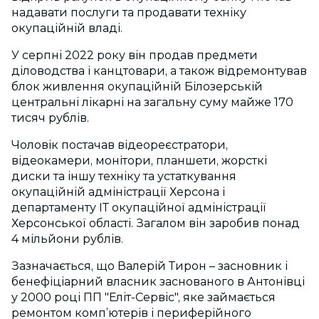
надавати послуги та продавати техніку
окупаційній владі.
У серпні 2022 року він продав предмети
діловодства і канцтовари, а також відремонтував
блок живлення окупаційній Білозерській
центральні лікарні на загальну суму майже 170
тисяч рублів.
Чоловік постачав відеореєстратори,
відеокамери, монітори, планшети, жорсткі
диски та іншу техніку та устаткування
окупаційній адміністрації Херсона і
департаменту ІТ окупаційної адміністрації
Херсонської області. Загалом він заробив понад
4 мільйони рублів.
Зазначається, що Валерій Тирон – засновник і
бенефіціарний власник заснованого в Антонівці
у 2000 році ПП "Еліт-Сервіс", яке займається
ремонтом комп’ютерів і периферійного