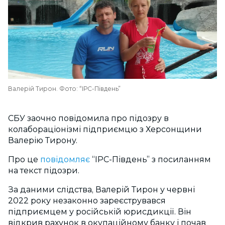
Валерій Тирон. Фото: “ІРС-Південь”
СБУ заочно повідомила про підозру в
колабораціонізмі підприємцю з Херсонщини
Валерію Тирону.
Про це
повідомляє
“ІРС-Південь” з посиланням
на текст підозри.
За даними слідства, Валерій Тирон у червні
2022 року незаконно зареєструвався
підприємцем у російській юрисдикції. Він
відкрив рахунок в окупаційному банку і почав