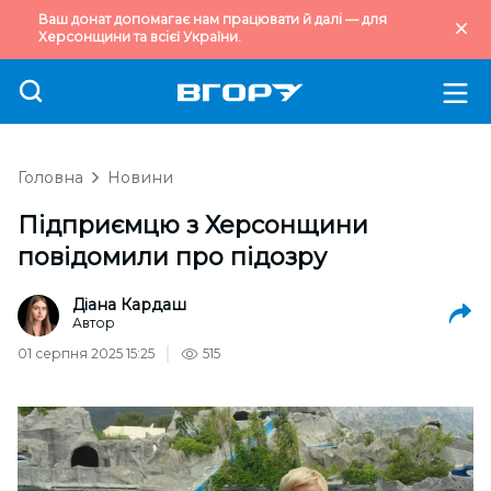
Ваш донат допомагає нам працювати й далі — для
Херсонщини та всієї України.
Головна
Новини
Підприємцю з Херсонщини
повідомили про підозру
Діана Кардаш
Автор
01 серпня 2025 15:25
515