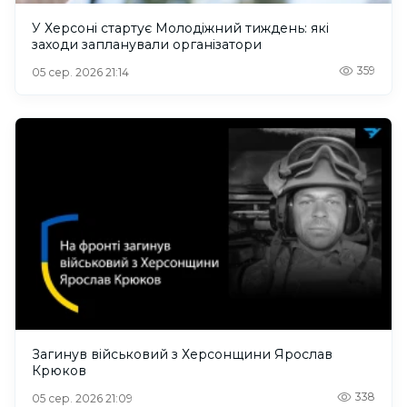
У Херсоні стартує Молодіжний тиждень: які
заходи запланували організатори
359
05 сер. 2026 21:14
Загинув військовий з Херсонщини Ярослав
Крюков
338
05 сер. 2026 21:09