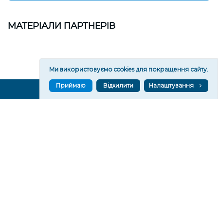
МАТЕРІАЛИ ПАРТНЕРІВ
Ми використовуємо cookies для покращення сайту.
Приймаю
Відхилити
Налаштування
ВГОРУ У СОЦМЕРЕЖАХ ТА МЕСЕНДЖЕРАХ
VGORU.ORG В GOOGLE NEWS
VGORU.ORG в GOOGLE NEWS
Підписуйтеся, щоб знати останні новини Херсона та
Херсонщини сьогодні
Підписатися