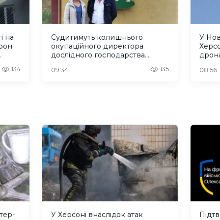
і на
Судитимуть колишнього
У Но
рон
окупаційного директора
Херсо
дослідного господарства
дрона
"Асканійське" на Херсонщині
шест
134
135
09:34
08:56
тер-
У Херсоні внаслідок атак
Підт