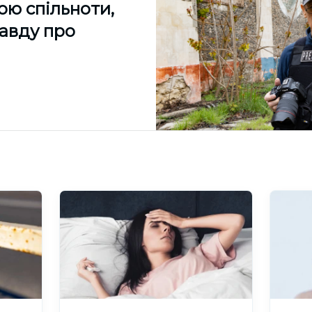
ою спільноти,
равду про