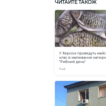
ЧИТАЙТЕ ТАКОЖ
У Херсоні проведуть майс
клас із малювання натюр
"Рибний день"
11:43