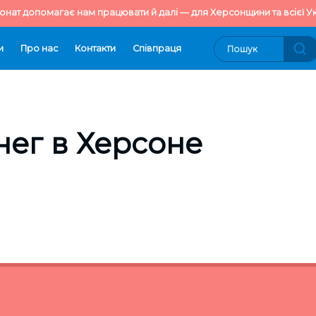
онат допомагає нам працювати й далі — для Херсонщини та всієї Ук
и
Про нас
Контакти
Cпівпраця
ег в Херсоне