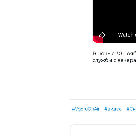
В ночь с 30 ноя
службы с вечер
#VgoruOnAir
#видео
#Сн