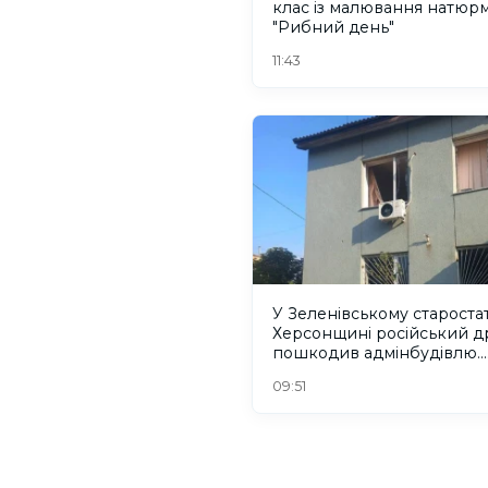
клас із малювання натюр
"Рибний день"
11:43
У Зеленівському старостат
Херсонщині російський д
пошкодив адмінбудівлю.
ФОТО
09:51