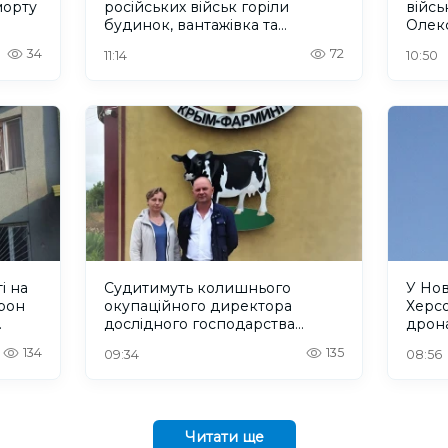
морту
російських військ горіли
війс
будинок, вантажівка та
Олек
нежитлова будівля. ФОТО
34
72
11:14
10:50
і на
Судитимуть колишнього
У Но
рон
окупаційного директора
Херсо
дослідного господарства
дрона
"Асканійське" на Херсонщині
шест
134
135
09:34
08:56
Читати ще