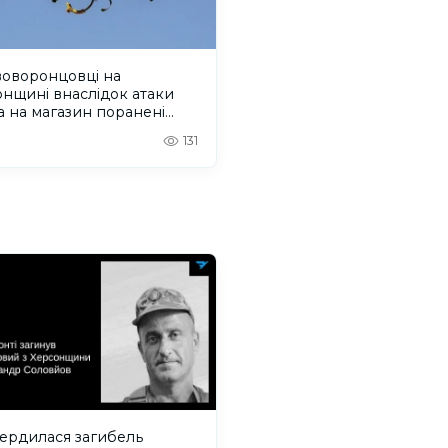
воворонцовці на
нщині внаслідок атаки
 на магазин поранені
еро людей. ОНОВЛЕНО
131
вердилася загибель