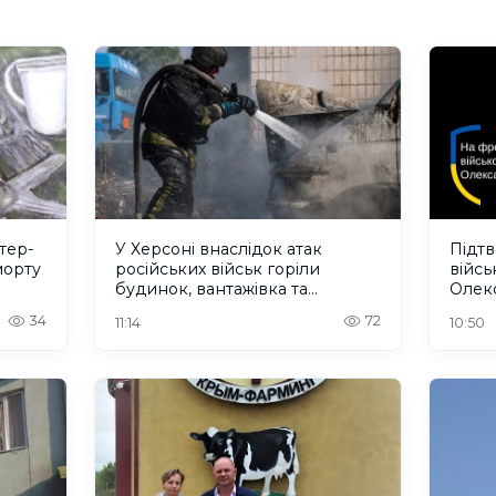
тер-
У Херсоні внаслідок атак
Підт
морту
російських військ горіли
війс
будинок, вантажівка та
Олек
нежитлова будівля. ФОТО
34
72
11:14
10:50