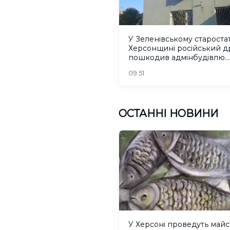
У Зеленівському старостат
Херсонщині російський д
пошкодив адмінбудівлю.
ФОТО
09:51
ОСТАННІ НОВИНИ
У Херсоні проведуть майс