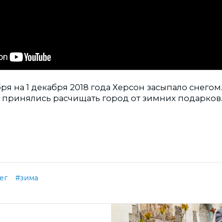
бря на 1 декабря 2018 года Херсон засыпало снего
а принялись расчищать город от зимних подарков
ег
#зима