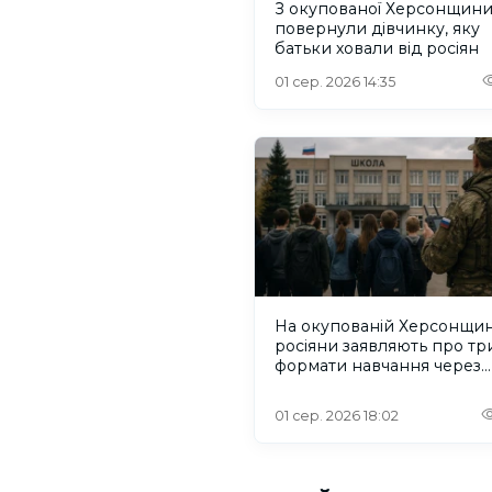
З окупованої Херсонщин
повернули дівчинку, яку
батьки ховали від росіян
01 сер. 2026 14:35
На окупованій Херсонщин
росіяни заявляють про тр
формати навчання через
проблеми зі світлом та
інтернетом
01 сер. 2026 18:02