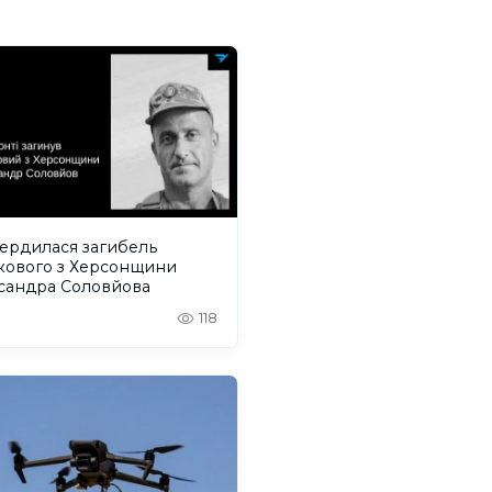
вердилася загибель
ькового з Херсонщини
сандра Соловйова
118