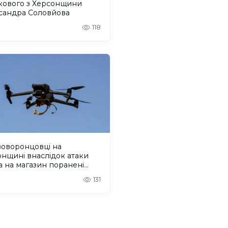
ькового з Херсонщини
сандра Соловйова
118
воворонцовці на
нщині внаслідок атаки
 на магазин поранені
еро людей. ОНОВЛЕНО
131