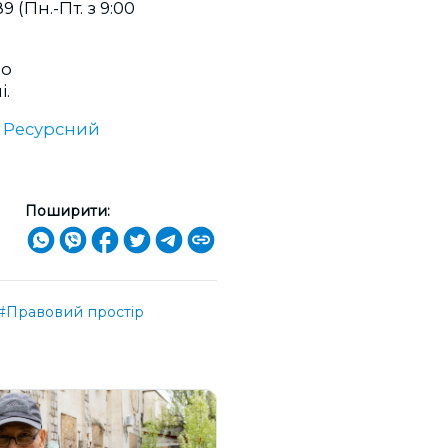
89
(Пн.-Пт. з 9:00
що
і.
 Ресурсний
Поширити:
#Правовий простір