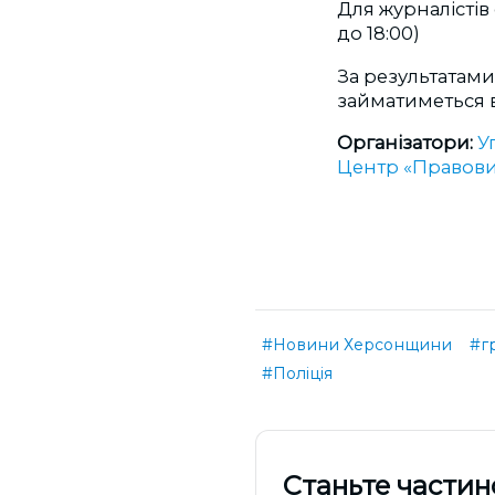
Для журналістів
до 18:00)
За результатами 
займатиметься 
Організатори:
У
Центр «Правови
#Новини Херсонщини
#г
#Поліція
Cтаньте частин