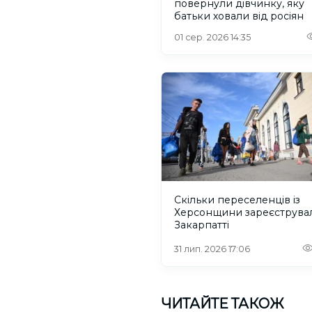
повернули дівчинку, яку
батьки ховали від росіян
01 сер. 2026 14:35
Скільки переселенців із
Херсонщини зареєструва
Закарпатті
31 лип. 2026 17:06
ЧИТАЙТЕ ТАКОЖ