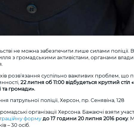
льстві не можна забезпечити лише силами поліції. 
илля з громадськими активістами, органами влади
.
хів розв’язання суспільно важливих проблем, що 
инності,
22 липня об 11:00 відбудеться круглий сті
ї та громади».
ня патрульної поліції, Херсон, пр. Сенявіна, 128
омадські організації Херсона. Бажаючі взяти учас
траційну форму
до 17 години 20 липня 2016 року
. 
ів – 30 осіб.