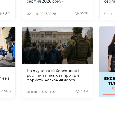
серпня 2026 року?
серп
6,124
5,778
02 сер. 2026 18:55
04 сер
На окупованій Херсонщині
росіяни заявляють про три
ли на
формати навчання через
проблеми зі світлом та
інтернетом
4,780
4,314
01 сер. 2026 18:02