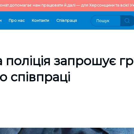
онат допомагає нам працювати й далі — для Херсонщини та всієї Ук
и
Про нас
Контакти
Cпівпраця
 поліція запрошує г
о співпраці