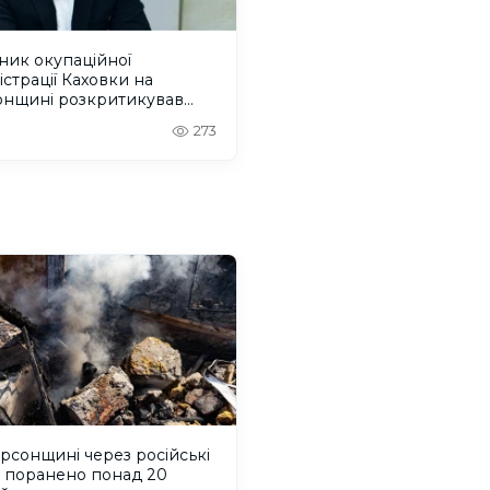
ник окупаційної
істрації Каховки на
онщині розкритикував
грацію” Росією окупованих
273
орій
рсонщині через російські
и поранено понад 20