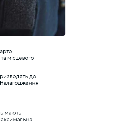
Варто
 та місцевого
призводять до
л «Налагодження
ть мають
Максимальна