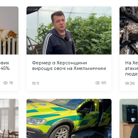
ових
Фермер із Херсонщини
На Хе
 45%.
вирощує овочі на Хмельниччині
атак
люде
16
65
19:11
18:36