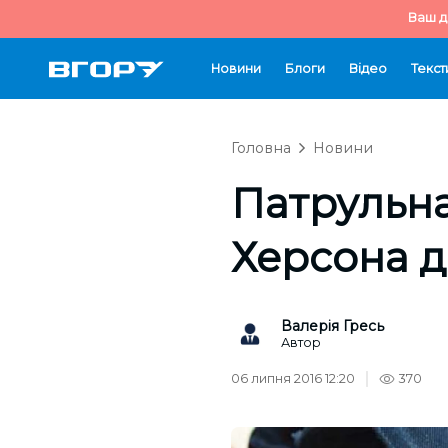
Ваш д
Новини
Блоги
Відео
Текст
Головна
Новини
Патрульна
Херсона д
Валерія Гресь
Автор
06 липня 2016 12:20
370