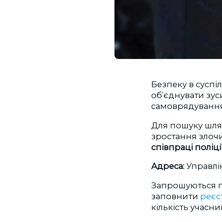
Безпеку в суспі
об’єднувати зус
самоврядування
Для пошуку шля
зростання злоч
співпраці поліці
Адреса:
Управлін
Запрошуються гр
заповнити
реєс
кількість учасник