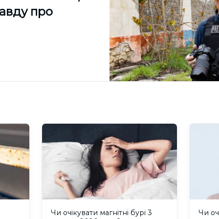
равду про
и
Чи очікувати магнітні бурі 3
Чи оч