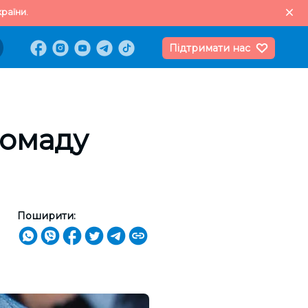
раїни.
Підтримати нас
ромаду
Поширити: