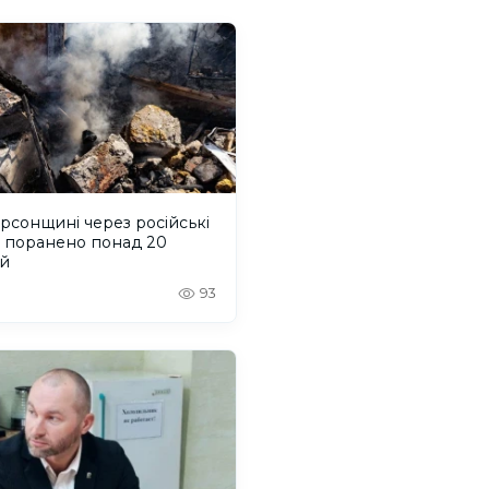
рсонщині через російські
и поранено понад 20
й
93