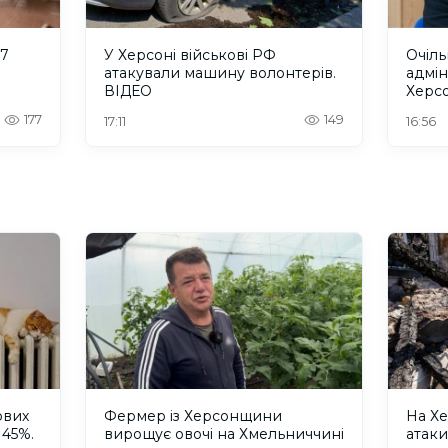
 7
У Херсоні військові РФ
Очіль
атакували машину волонтерів.
адмін
ВІДЕО
Херс
“інте
177
149
17:11
16:56
терит
ових
Фермер із Херсонщини
На Хе
 45%.
вирощує овочі на Хмельниччині
атак