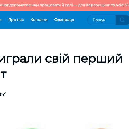
онат допомагає нам працювати й далі — для Херсонщини та всієї Ук
и
Про нас
Контакти
Cпівпраця
играли свій перший
т
ру"