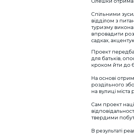
Олешки отримав 
Спільними зуси
відділом з пита
туризму виконав
впровадити розд
садках, акценту
Проект передбач
для батьків, оп
кроком йти до 
На основі отри
роздільного зб
на вулиці міста
Сам проект націл
відповідальност
твердими побут
В результаті ре