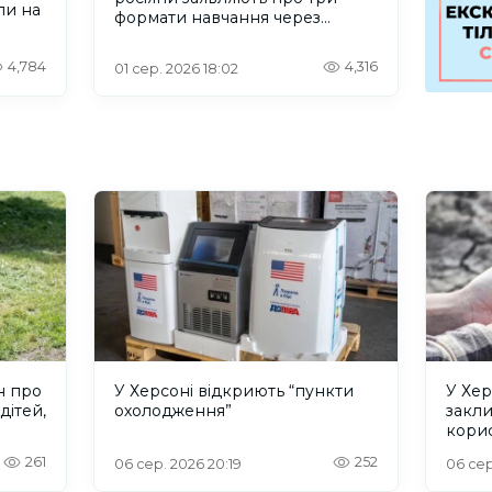
ли на
формати навчання через
проблеми зі світлом та
інтернетом
4,784
4,316
01 сер. 2026 18:02
н про
У Херсоні відкриють “пункти
У Хер
дітей,
охолодження”
закл
кори
261
252
06 сер. 2026 20:19
06 сер