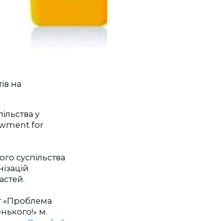
ів на
ільства у
owment for
ого суспільства
нізацій
астей.
кт «Проблема
нького!» м.