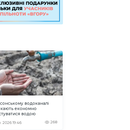
сонському водоканалі
икають економно
стуватися водою
268
. 2026 19:46