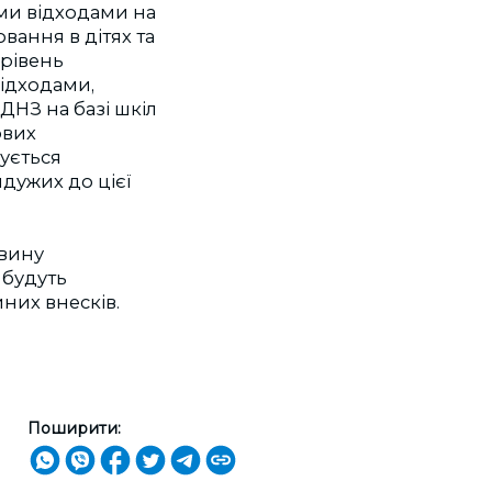
ми відходами на
вання в дітях та
 рівень
ідходами,
ДНЗ на базі шкіл
ових
нується
дужих до цієї
овину
 будуть
них внесків.
Поширити: