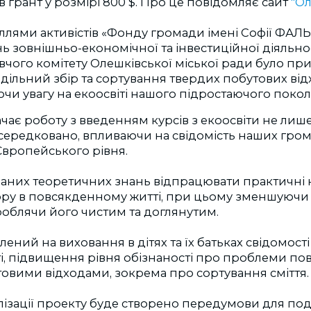
грант у розмірі 800 $. Про це повідомляє сайт
"О
ллями активістів «Фонду громади імені Софії ФАЛ
нь зовнішньо-економічної та інвестиційної діяльнос
чого комітету Олешківської міської ради було пр
ільний збір та сортування твердих побутових від
ючи увагу на екоосвіті нашого підростаючого покол
ає роботу з введенням курсів з екоосвіти не лише 
осередковано, впливаючи на свідомість наших гром
Європейського рівня.
маних теоретичних знань відпрацювати практичні 
ору в повсякденному житті, при цьому зменшуючи
 роблячи його чистим та доглянутим.
ений на виховання в дітях та їх батьках свідомості
і, підвищення рівня обізнаності про проблеми по
овими відходами, зокрема про сортування сміття.
алізації проекту буде створено передумови для по