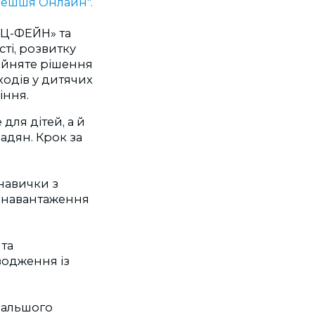
лешшя Онлайн".
ЬЦ-ФЕЙН» та
ті, розвитку
ийняте рішення
ходів у дитячих
іння.
для дітей, а й
адян. Крок за
навички з
 навантаження
 та
водження із
дальшого