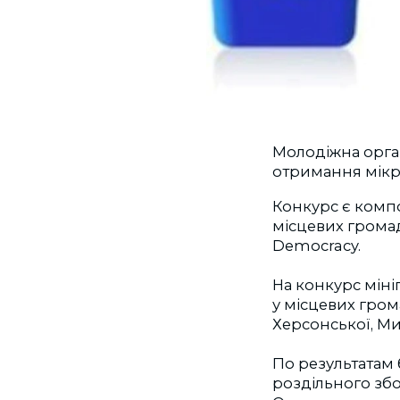
Молодіжна орган
отримання мікр
Конкурс є комп
місцевих громад
Democracy.
На конкурс міні
у місцевих гром
Херсонської, Ми
По результатам 
роздільного збо