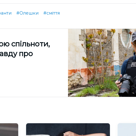
ранти
#Олешки
#сміття
ою спільноти,
равду про