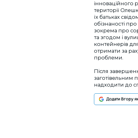
інноваційного 
території Олешк
їх батьках свідо
обізнаності пр
зокрема про сор
та згодом і вул
контейнерів для
отримати за рах
проблеми.
Після завершен
заготівельним п
надходити до сп
Додати Вгору я