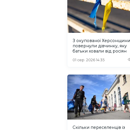
З окупованої Херсонщин
повернули дівчинку, яку
батьки ховали від росіян
01 сер. 2026 14:35
Скільки переселенців із