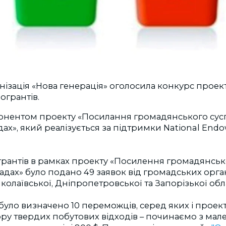
ізація «Нова генерація» оголосила конкурс проект
огрантів.
онентом проекту «Посилання громадянського сусп
ах», який реалізується за підтримки National End
грантів в рамках проекту «Посилення громадянськ
адах» було подано 49 заявок від громадських орга
колаївської, Дніпропетровської та Запорізької обл
було визначено 10 переможців, серед яких і прое
ру твердих побутових відходів – починаємо з мале