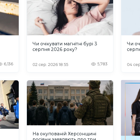
и
Чи очікувати магнітні бурі 3
Чи оч
серпня 2026 року?
серп
6,136
5,783
02 сер. 2026 18:55
04 сер
На окупованій Херсонщині
росіяни заявляють про три