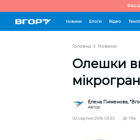
Ваш д
Новини
Блоги
Відео
Текст
Головна
Новини
Олешки в
мікрогран
Елена Пименова, "Вго
Автор
02 серпня 2016 03:30
764