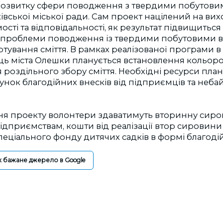
розвитку сфери поводження з твердими побутови
івської міської ради. Сам проект націлений на вихо
мості та відповідальності, як результат підвищиться
о проблеми поводження із твердими побутовими в
тування сміття. В рамках реалізованої програми в 
иць міста Олешки планується встановлення кольор
 роздільного збору сміття. Необхідні ресурси пла
унок благодійних внесків від підприємців та небай
ня проекту волонтери здаватимуть вторинну сир
ідприємствам, кошти від реалізації втор сировини
еціального фонду дитячих садків в формі благодій
к бажане джерело в Google