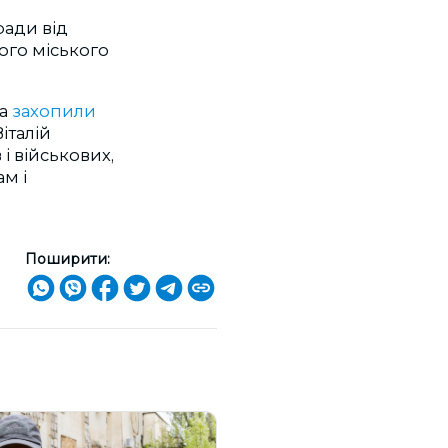
ради від
ого міського
ка
захопили
італій
і військових,
м і
Поширити: