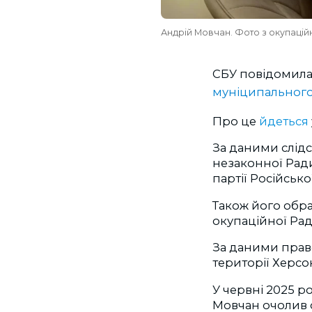
Андрій Мовчан. Фото з окупацій
СБУ повідомила
муніципального
Про це
йдеться
За даними слідс
незаконної Ради
партії Російсько
Також його обрал
окупаційної Рад
За даними прав
території Херсо
У червні 2025 р
Мовчан очолив о