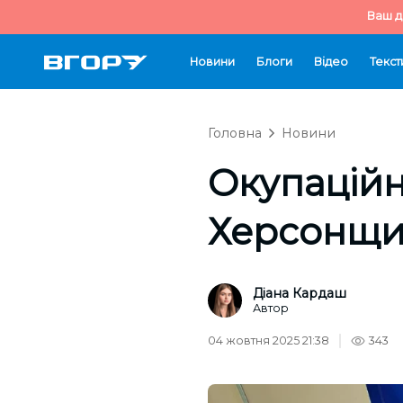
Ваш д
Новини
Блоги
Відео
Текст
Головна
Новини
Окупаційн
Херсонщин
Діана Кардаш
Автор
04 жовтня 2025 21:38
343