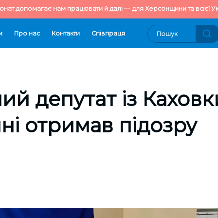
онат допомагає нам працювати й далі — для Херсонщини та всієї Ук
и
Про нас
Контакти
Cпівпраця
ий депутат із Каховк
і отримав підозру