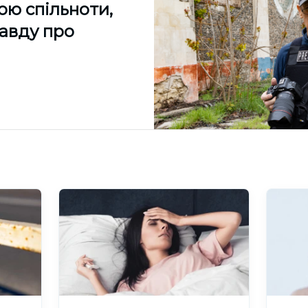
ою спільноти,
равду про