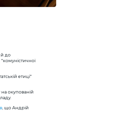
ий до
 "комуністичної
атській етиці"
 на окупованій
ладу.
в
, що Андрій