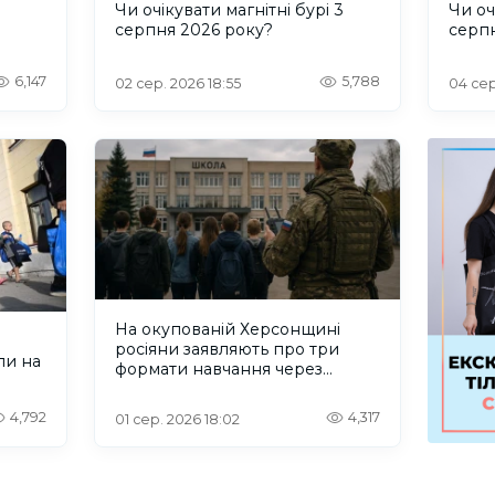
и
Чи очікувати магнітні бурі 3
Чи оч
серпня 2026 року?
серп
6,147
5,788
02 сер. 2026 18:55
04 сер
На окупованій Херсонщині
росіяни заявляють про три
ли на
формати навчання через
проблеми зі світлом та
інтернетом
4,792
4,317
01 сер. 2026 18:02