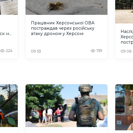
Працівник Херсонської ОВА
постраждав через російську
Наслі
ск на
атаку дроном у Херсоні
Херс
постр
дити
224
159
09:53
09:06