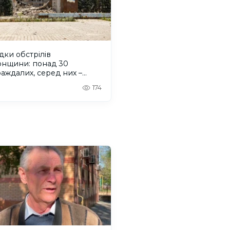
дки обстрілів
онщини: понад 30
аждалих, серед них –
на
174