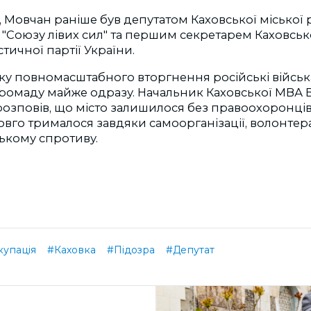
,
Мовчан раніше був депутатом Каховської міської 
"Союзу лівих сил" та першим секретарем Каховськ
тичної партії України.
тку повномасштабного вторгнення російські війсь
громаду майже одразу. Начальник Каховської МВА В
озповів, що місто залишилося без правоохоронців 
вго трималося завдяки самоорганізації, волонтера
ькому спротиву.
купація
#Каховка
#Підозра
#Депутат