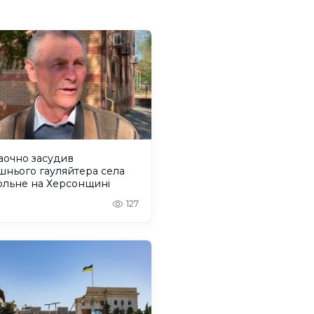
аочно засудив
шнього гауляйтера села
ольне на Херсонщині
127