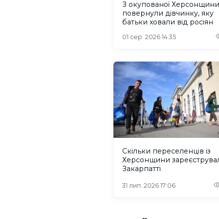
З окупованої Херсонщин
повернули дівчинку, яку
батьки ховали від росіян
01 сер. 2026 14:35
Скільки переселенців із
Херсонщини зареєструва
Закарпатті
31 лип. 2026 17:06