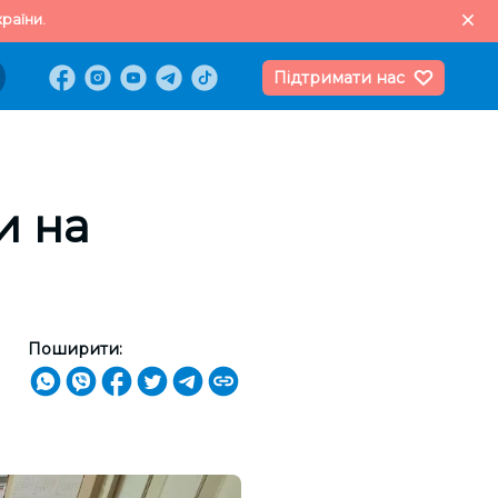
раїни.
Підтримати нас
и на
Поширити: