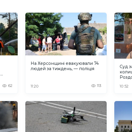
На Херсонщині евакуювали 74
Суд з
людей за тиждень, — поліція
коли
и
Розд
62
113
11:20
10:52