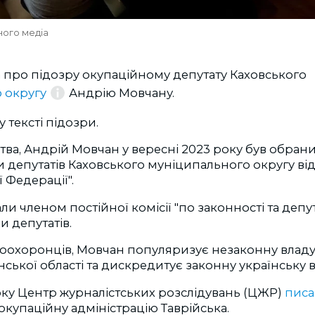
ного медіа
 про підозру окупаційному депутату Каховського
 округу
Андрію Мовчану.
у тексті підозри.
тва, Андрій Мовчан у вересні 2023 року був обран
 депутатів Каховського муніципального округу від
ї Федерації".
и членом постійної комісії "по законності та депут
и депутатів.
оохоронців, Мовчан популяризує незаконну владу
нської області та дискредитує законну українську в
оку Центр журналістських розслідувань (ЦЖР)
писа
купаційну адміністрацію Таврійська.