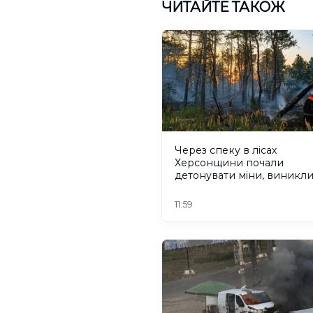
ЧИТАЙТЕ ТАКОЖ
Через спеку в лісах
Херсонщини почали
детонувати міни, виникл
пожежі
11:59