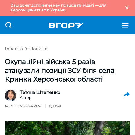
Ваш донат допомагає нам працювати й далі — для
Херсонщини та всієї України.
Головна
Новини
Окупаційні війська 5 разів
атакували позиції ЗСУ біля села
Кринки Херсонської області
Тетяна Штепенко
Автор
14 травня 2024 21:57
641