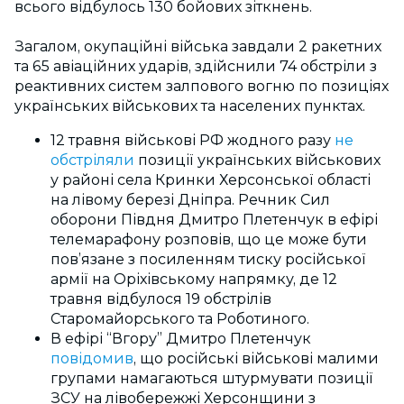
всього відбулось 130 бойових зіткнень.
Загалом, окупаційні війська завдали 2 ракетних
та 65 авіаційних ударів, здійснили 74 обстріли з
реактивних систем залпового вогню по позиціях
українських військових та населених пунктах.
12 травня військові РФ жодного разу
не
обстріляли
позиції українських військових
у районі села Кринки Херсонської області
на лівому березі Дніпра. Речник Сил
оборони Півдня Дмитро Плетенчук в ефірі
телемарафону розповів, що це може бути
пов’язане з посиленням тиску російської
армії на Оріхівському напрямку, де 12
травня відбулося 19 обстрілів
Старомайорського та Роботиного.
В ефірі “Вгору” Дмитро Плетенчук
повідомив
, що російські військові малими
групами намагаються штурмувати позиції
ЗСУ на лівобережжі Херсонщини з