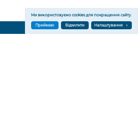
Ми використовуємо cookies для покращення сайту.
Приймаю
Відхилити
Налаштування
ВГОРУ У СОЦМЕРЕЖАХ ТА МЕСЕНДЖЕРАХ
VGORU.ORG В GOOGLE NEWS
VGORU.ORG в GOOGLE NEWS
Підписуйтеся, щоб знати останні новини Херсона та
Херсонщини сьогодні
Підписатися
СТОРІНКИ
Новини
Тексти
Історії
Аналітика