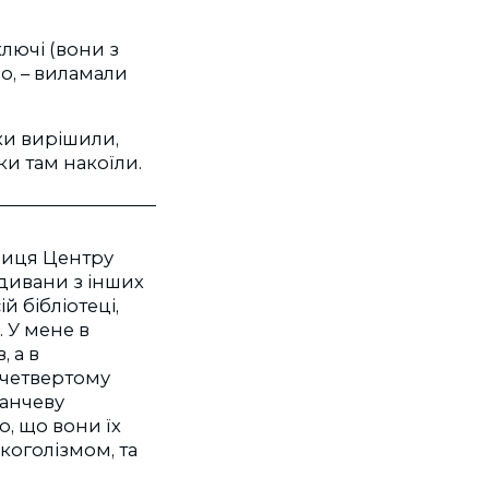
лючі (вони з
ло, – виламали
еки вирішили,
и там накоїли.
вниця Центру
 дивани з інших
й бібліотеці,
. У мене в
, а в
 четвертому
ранчеву
, що вони їх
коголізмом, та