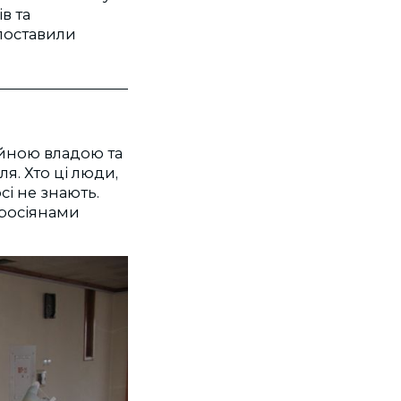
в та
 поставили
ійною владою та
я. Хто ці люди,
сі не знають.
 росіянами