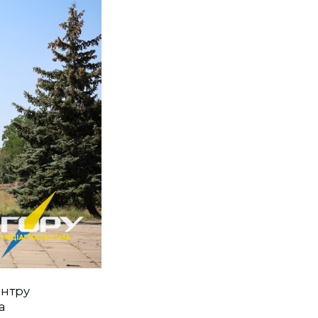
ентру
а