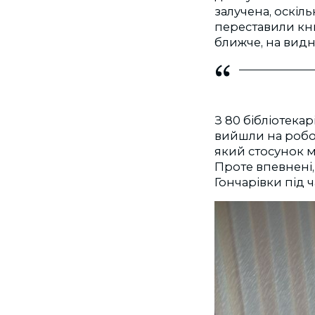
залучена, оскіль
переставили кни
ближче, на видні 
З 80 бібліотека
вийшли на робот
який стосунок м
Проте впевнені
Гончарівки під ч