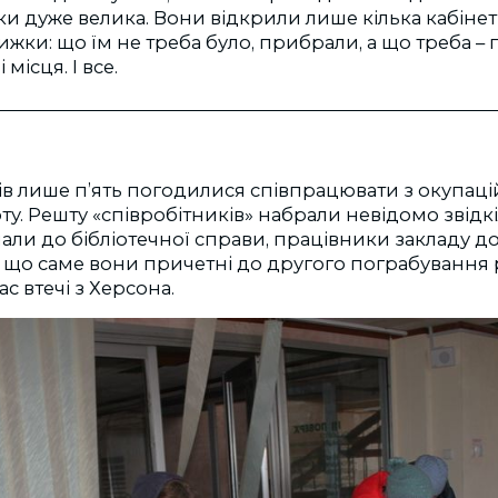
ки дуже велика. Вони відкрили лише кілька кабінеті
жки: що їм не треба було, прибрали, а що треба –
місця. І все.
рів лише п’ять погодилися співпрацювати з окупац
у. Решту «співробітників» набрали невідомо звідкіл
али до бібліотечної справи, працівники закладу до
, що саме вони причетні до другого пограбування
ас втечі з Херсона.