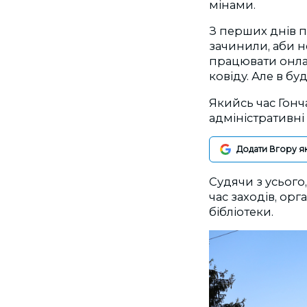
мінами.
З перших днів п
зачинили, аби н
працювати онлай
ковіду. Але в буд
Якийсь час Гонч
адміністративні 
Додати Вгору я
Судячи з усього
час заходів, ор
бібліотеки.