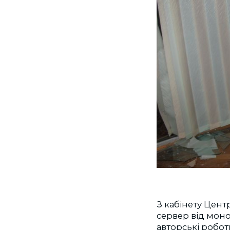
З кабінету Цент
сервер від моноб
авторські робот