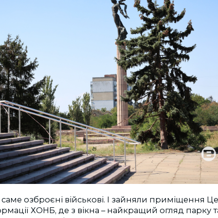
саме озброєні військові. І зайняли приміщення Ц
ормації ХОНБ, де з вікна – найкращий огляд парку т