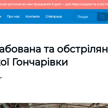
онат допомагає нам працювати й далі — для Херсонщини та всієї Ук
и
Про нас
Контакти
Cпівпраця
абована та обстріляна
ої Гончарівки
"