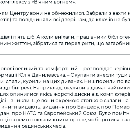
комплексу з «Вічним вогнем».
ям Центру вони не обмежилися. Забрали з вахти к
ів) та повідчиняли всі двері. Там, де ключів не бу
івлі п’ять діб. А коли виїхали, працівники бібліот
им життям, зібратися та перевірити, що загарбник
доволі великий та комфортний, – розповідає кері
ормації Юлія Данилевська. – Окупанти знесли туди
їли, спали, курили на цих диванах. Нишпорили по всі
 дрібні речі. Наприклад, окуляри в дівчат, чайники
ицях опинилися якісь жорсткі диски від комп'ютерів
ілі – зникли. Ще вони окремою стопкою склали на
ас книги видають, видання про Бандеру, про Пома
ан, про НАТО та Європейський Союз. Було помітно
опці окремо поклали книги про те, як боротися з ал
 видання радянських часів.