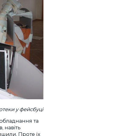
іотеки у фейсбуці
 обладнання та
, навіть
ишили. Проте їх