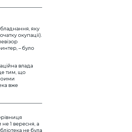
обладнання, яку
чатку окупації).
левізор
интер, – було
паційна влада
це тим, що
воими
ека вже
керівниця
 не 1 вересня, а
ібліотека не була