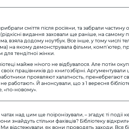
рибрали сміття після росіяни, та забрали частину 
(рідкісні видання заховали ще раніше, на самому по
ма, взяла додому ноутбук. Все інше, у тому числі те
ма) на якому демонструвала фільми, комп’ютер, пр
 для тендітної жінки.
ліотеці майже нічого не відбувалося. Але потім оку
 своїх працівників до книгозбірні. Аргументували 
аботники проявляют халатность, пренебрегают с
не работают». Й анонсували, що з 1 вересня бібліот
, «по-новому».
чатах над цим ще поіронізували, – згадує ті події 
вони знайдуть стільки фахівців? Бібліотеку відкрили
. Ми відстежували, як вони проводять заходи. Вся б