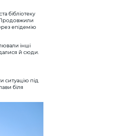
та бібліотеку
. Продовжили
ерез епідемію
лювали інші
ідалися й сюди.
и ситуацію під
лави біля