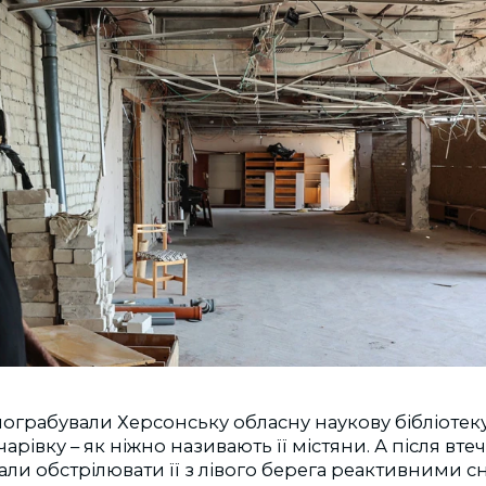
пограбували Херсонську обласну наукову бібліотеку
арівку – як ніжно називають її містяни. А після втечі
ли обстрілювати її з лівого берега реактивними с