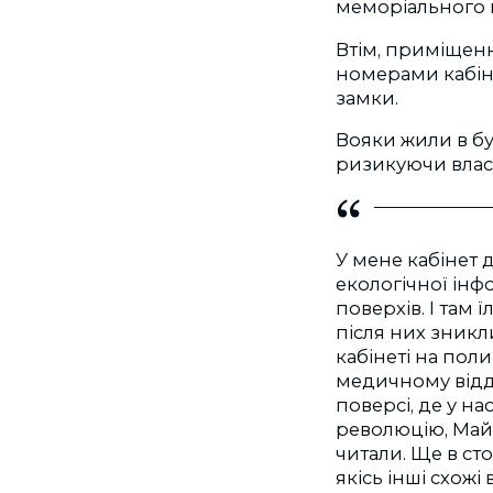
меморіального 
Втім, приміщенн
номерами кабінет
замки.
Вояки жили в буд
ризикуючи власн
У мене кабінет 
екологічної інф
поверхів. І там 
після них зникли
кабінеті на пол
медичному відд
поверсі, де у н
революцію, Майд
читали. Ще в ст
якісь інші схожі