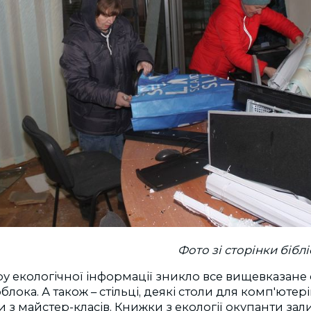
Фото зі сторінки бібл
ру екологічної інформації зникло все вищевказане
лока. А також – стільці, деякі столи для комп'ютерів
и з майстер-класів. Книжки з екології окупанти зал