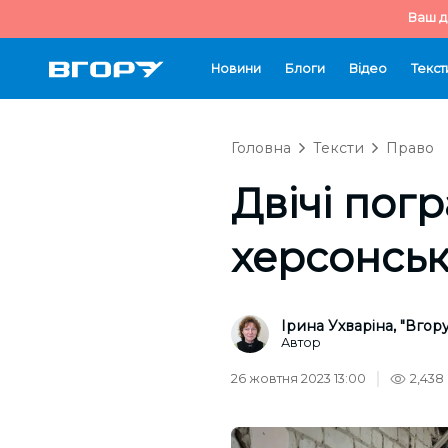
Ваш д
Новини
Блоги
Відео
Текст
Головна
Тексти
Право
Двічі погр
херсонськ
Ірина Ухваріна, "Вгору
Автор
26 жовтня 2023 13:00
2,438