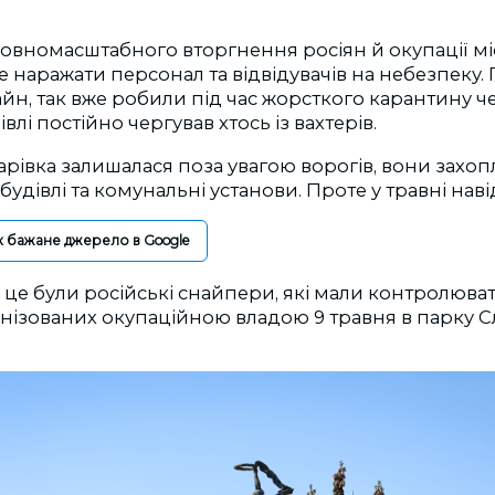
овномасштабного вторгнення росіян й окупації міс
е наражати персонал та відвідувачів на небезпеку
н, так вже робили під час жорсткого карантину ч
івлі постійно чергував хтось із вахтерів.
арівка залишалася поза увагою ворогів, вони захоп
будівлі та комунальні установи. Проте у травні нав
к бажане джерело в Google
, це були російські снайпери, які мали контролюват
ганізованих окупаційною владою 9 травня в парку С