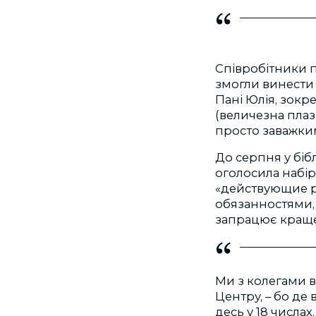
Співробітники п
змогли винести 
Пані Юлія, зокре
(величезна плаз
просто заважким
До серпня у біб
оголосила набір
«действующие р
обязанностями, 
запрацює краще
Ми з колегами в 
Центру, – бо де 
десь у 18 числах