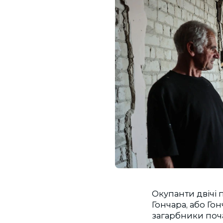
Окупанти двічі 
Гончара, або Гонч
загарбники поча