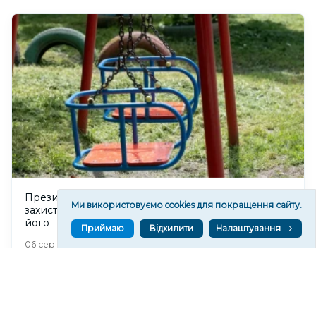
Президент підписав закон про реформу системи
Ми використовуємо cookies для покращення сайту.
захисту дітей, однак правозахисники критикують
його
Приймаю
Відхилити
Налаштування
350
06 сер. 2026 20:52