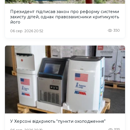
Президент підписав закон про реформу системи
захисту дітей, однак правозахисники критикують
його
350
06 сер. 2026 20:52
У Херсоні відкриють “пункти охолодження”
335