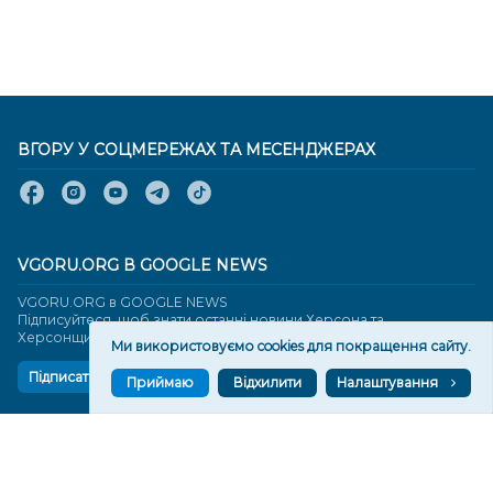
ВГОРУ У СОЦМЕРЕЖАХ ТА МЕСЕНДЖЕРАХ
VGORU.ORG В GOOGLE NEWS
VGORU.ORG в GOOGLE NEWS
Підписуйтеся, щоб знати останні новини Херсона та
Херсонщини сьогодні
Ми використовуємо cookies для покращення сайту.
Підписатися
Приймаю
Відхилити
Налаштування
СТОРІНКИ
Новини
Тексти