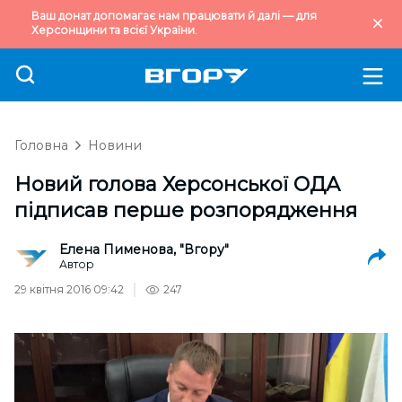
Ваш донат допомагає нам працювати й далі — для
Херсонщини та всієї України.
Головна
Новини
Новий голова Херсонської ОДА
підписав перше розпорядження
Елена Пименова, "Вгору"
Автор
29 квітня 2016 09:42
247