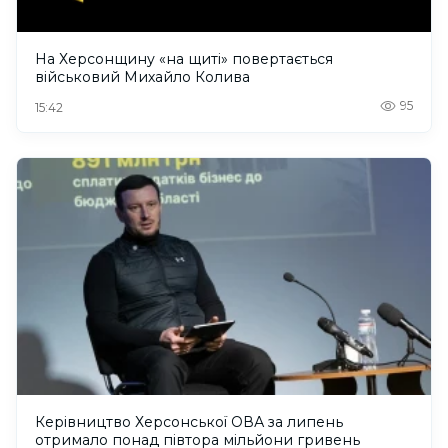
На Херсонщину «на щиті» повертається
військовий Михайло Колива
95
15:42
Керівництво Херсонської ОВА за липень
отримало понад півтора мільйони гривень