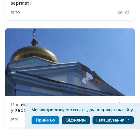
зарплати
123
15:30
Російський дрон пошкодив Стрітенський собор
у Херсоні. ФОТО
Ми використовуємо cookies для покращення сайту.
126
15:19
Приймаю
Відхилити
Налаштування