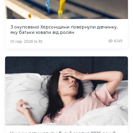
З окупованої Херсонщини повернули дівчинку,
яку батьки ховали від росіян
6,149
01 сер. 2026 14:35