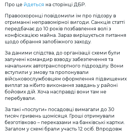
Про це
йдеться
на сторінці ДБР.
Правоохоронці повідомили їм про підозру в
отриманні неправомірної вигоди. Санкція статті
передбачає до 10 років позбавлення волі з
конфіскацією майна. Зараз вирішується питання
щодо обрання запобіжного заходу.
За даними слідства, до організації схеми були
залучені командир взводу забезпечення та
начальник автотранспортного підрозділу. Вони
вступили у змову та пропонували
військовослужбовцям оформлення підвищених
виплат за нібито виконання завдань у районі
бойових дій. Хоча насправді вони там не
перебували.
За такі «послуги» посадовці вимагали до 30
тисяч гривень щомісяця. Гроші отримували
безготівково – переказами на банківські картки.
Загалом у схемі брали участь 12 осіб. Впродовж