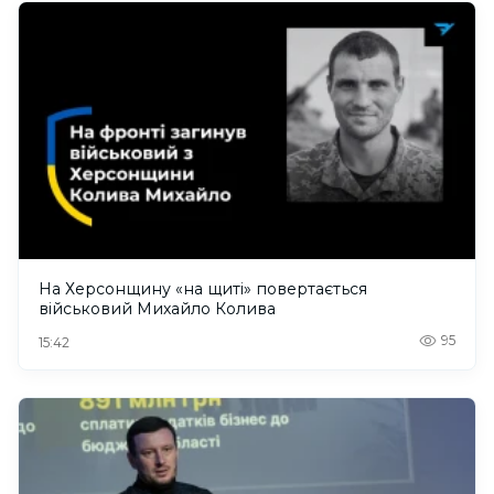
На Херсонщину «на щиті» повертається
військовий Михайло Колива
95
15:42