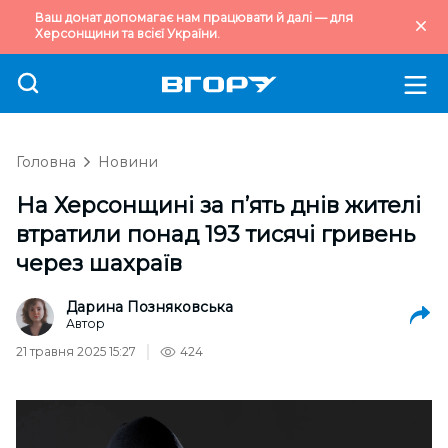
Ваш донат допомагає нам працювати й далі — для
Херсонщини та всієї України.
Головна
Новини
На Херсонщині за п’ять днів жителі
втратили понад 193 тисячі гривень
через шахраїв
Дарина Позняковська
Автор
21 травня 2025 15:27
424