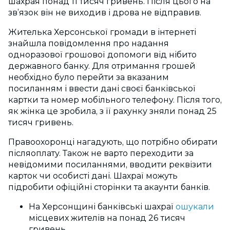
шахрая понад 11 тисяч гривень. Після цього на
зв’язок він не виходив і дрова не відправив.
Жителька Херсонської громади в інтернеті
знайшла повідомлення про надання
одноразової грошової допомоги від нібито
державного банку. Для отримання грошей
необхідно було перейти за вказаним
посиланням і ввести дані своєї банківської
картки та номер мобільного телефону. Після того,
як жінка це зробила, з її рахунку зняли понад 25
тисяч гривень.
Правоохоронці нагадують, що потрібно обирати
післяоплату. Також не варто переходити за
невідомими посиланнями, вводити реквізити
карток чи особисті дані. Шахраї можуть
підробити офіційні сторінки та акаунти банків.
На Херсонщині банківські шахраї
ошукали
місцевих жителів на понад 26 тисяч
гривень.