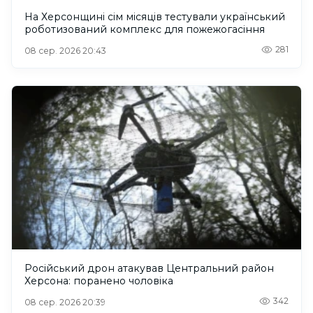
На Херсонщині сім місяців тестували український
роботизований комплекс для пожежогасіння
281
08 сер. 2026 20:43
Російський дрон атакував Центральний район
Херсона: поранено чоловіка
342
08 сер. 2026 20:39