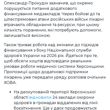
Олександр Прокудін зазначив, що окремо
порушується питання додаткового
фінансування медзакладів. Через бойові дії та
цілеспрямовані атаки російських військ лікарні
втрачають обладнання та ресурси, при цьому
кількість поранених, які потребують допомоги,
залишається високою.
Також триває робота над змінами до підходів
фінансування з боку Національної служби
здоров’я України на 2026 рік. Йдеться про те,
щоб обсяги коштів відповідали реальним
умовам роботи медичної системи Херсонщини.
Пропозиції щодо додаткової підтримки
лікарень уже передали уряду, розповів очільник
ХОВА.
На деокупованій території Херсонської
області
відновили
24 заклади охорони
здоров’я в громадах віддалених від лінії
боєзіткнення. Ще у двох продовжується