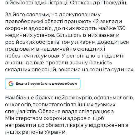
військової адміністрації Олександр Прокудін.
За його словами, на деокупованому
правобережжі області працюють 42 заклади
охорони здоров’я, до яких входять майже 130
медичних установ. Більшість із них зазнали
російських обстрілів, тому лікарям доводиться
працювати в надзвичайно складних і
небезпечних умовах. У регіоні діють підземні
лікарні, де вже провели значну кількість
складних операцій, зокрема на серці та судинах.
Додати Вгору як бажане джерело в Google
Найбільше бракує нейрохірургів, офтальмологів,
онкологів, травматологів та інших вузьких
спеціалістів. Обласна влада співпрацює з
Міністерством охорони здоров’я, щоб
направляти до області лікарів у відрядження з
інших регіонів України.