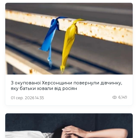
З окупованої Херсонщини повернули дівчинку,
яку батьки ховали від росіян
6,149
01 сер. 2026 14:35