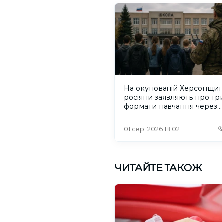
На окупованій Херсонщин
росіяни заявляють про тр
формати навчання через
проблеми зі світлом та
інтернетом
01 сер. 2026 18:02
ЧИТАЙТЕ ТАКОЖ