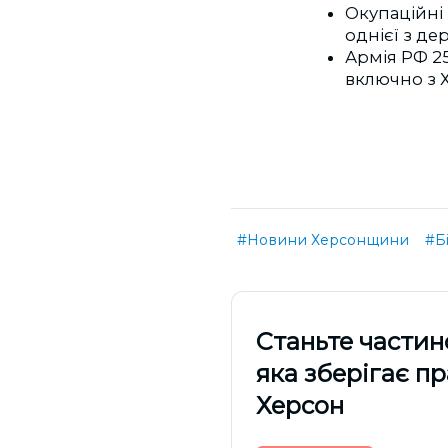
Окупаційні
однієї з де
Армія РФ 2
включно з 
#Новини Херсонщини
#Б
Cтаньте частин
яка зберігає п
Херсон