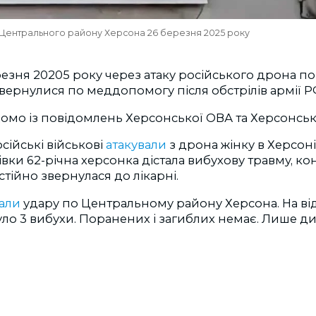
 Центрального району Херсона 26 березня 2025 року
резня 20205 року через атаку російського дрона по
вернулися по меддопомогу після обстрілів армії Р
домо із повідомлень Херсонської ОВА та Херсонськ
сійські військові
атакували
з дрона жінку в Херсоні
вки 62-річна херсонка дістала вибухову травму, кон
стійно звернулася до лікарні.
али
удару по Центральному району Херсона. На ві
було 3 вибухи. Поранених і загиблих немає. Лише д