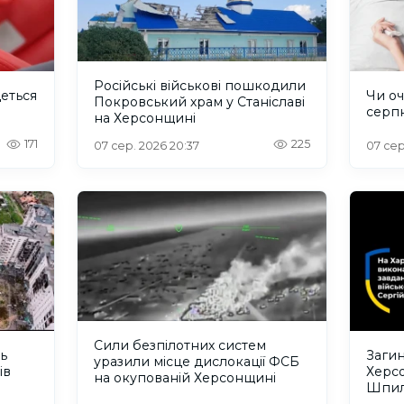
Російські військові пошкодили
деться
Чи оч
Покровський храм у Станіславі
серп
на Херсонщині
171
225
07 сер. 2026 20:37
07 сер
Сили безпілотних систем
ть
Загин
уразили місце дислокації ФСБ
ів
Херс
на окупованій Херсонщині
Шпил