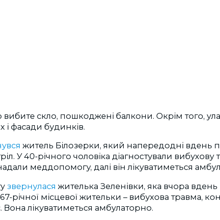
 вибите скло, пошкоджені балкони. Окрім того, ул
х і фасади будинків.
увся
житель Білозерки, який напередодні вдень п
ріл. У 40-річного чоловіка діагностували вибухову 
надали меддопомогу, далі він лікуватиметься амбу
у
звернулася
жителька Зеленівки, яка вчора вдень
 67-річної місцевої жительки – вибухова травма, кон
с. Вона лікуватиметься амбулаторно.