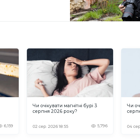
и
Чи очікувати магнітні бурі 3
Чи оч
серпня 2026 року?
серп
6,159
5,796
02 сер. 2026 18:55
04 сер