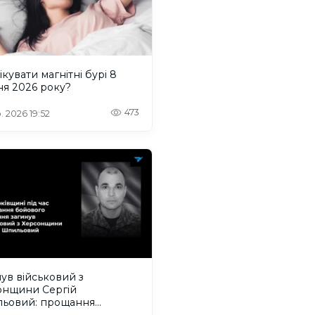
ікувати магнітні бурі 8
ня 2026 року?
473
. 2026 19:52
ув військовий з
онщини Сергій
ьовий: прощання