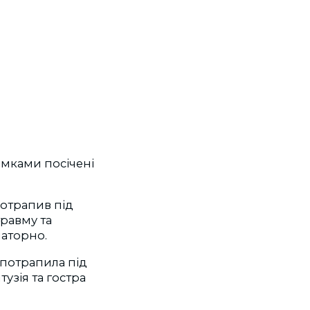
амками посічені
отрапив під
травму та
латорно.
 потрапила під
тузія та гостра