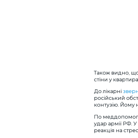
Також видно, що
стіни у квартира
До лікарні
зверн
російський обст
контузію. Йому 
По меддопомог
удар армії РФ. У
реакція на стре