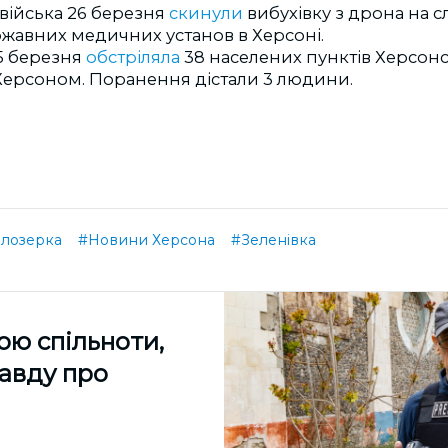
 війська 26 березня
скинули
вибухівку з дрона на 
ржавних медичних установ в Херсоні.
5 березня
обстріляла
38 населених пунктів Херсонсь
Херсоном. Поранення дістали 3 людини.
ілозерка
#Новини Херсона
#Зеленівка
ою спільноти,
равду про