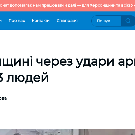
онат допомагає нам працювати й далі — для Херсонщини та всієї Ук
и
Про нас
Контакти
Cпівпраця
щині через удари ар
3 людей
ова