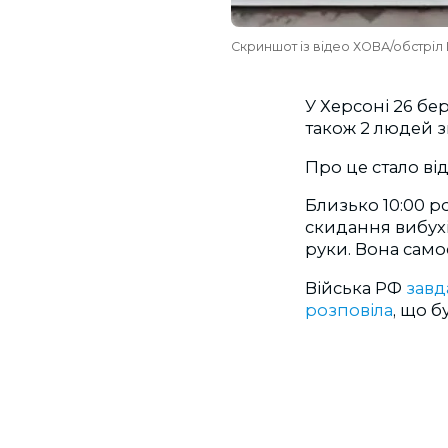
Скриншот із відео ХОВА/обстріл
У Херсоні 26 бе
також 2 людей з
Про це стало ві
Близько 10:00 ро
скидання вибухі
руки. Вона само
Війська РФ
завд
розповіла
, що 