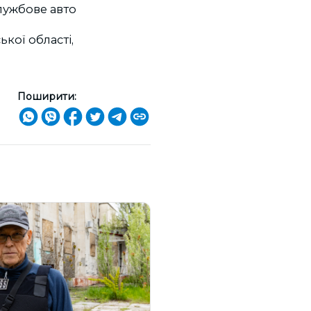
службове авто
кої області,
Поширити: