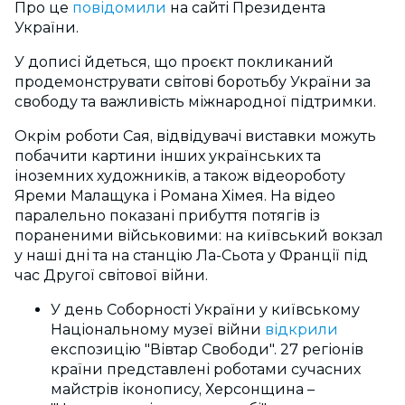
Про це
повідомили
на сайті Президента
України.
У дописі йдеться, що проєкт покликаний
продемонструвати світові боротьбу України за
свободу та важливість міжнародної підтримки.
Окрім роботи Сая, відвідувачі виставки можуть
побачити картини інших українських та
іноземних художників, а також відеороботу
Яреми Малащука і Романа Хімея. На відео
паралельно показані прибуття потягів із
пораненими військовими: на київський вокзал
у наші дні та на станцію Ла-Сьота у Франції під
час Другої світової війни.
У день Соборності України у київському
Національному музеї війни
відкрили
експозицію "Вівтар Свободи". 27 регіонів
країни представлені роботами сучасних
майстрів іконопису, Херсонщина –