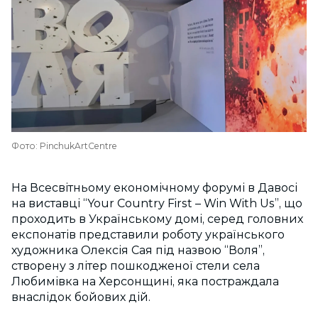
Фото: PinchukArtCentre
На Всесвітньому економічному форумі в Давосі
на виставці “Your Country First – Win With Us”, що
проходить в Українському домі, серед головних
експонатів представили роботу українського
художника Олексія Сая під назвою “Воля”,
створену з літер пошкодженої стели села
Любимівка на Херсонщині, яка постраждала
внаслідок бойових дій.