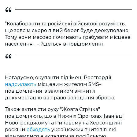
“Колаборанти та російські військові розуміють,
що зовсім скоро лівий берег буде деокуповано.
Тому вони масово починають грабувати місцеве
населення”, – йдеться в повідомленні.
Нагадуємо, окупанти від імені Росгвардії
надсилають
місцевим жителям SMS-
повідомлення із закликом змінити
документацію на право володіння зброєю.
Також активісти руху "Жовта Стрічка"
повідомляють, що в Нижніх Сірогозах, Іванівці,
Новотроїцькому та Риковому на Херсонщині
росіяни
обходять
українських вчителів, які
відмовилися викладати за російською