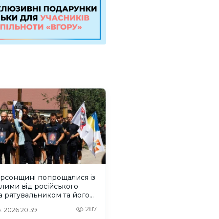
ерсонщині попрощалися із
лими від російського
 рятувальником та його
м
287
. 2026 20:39