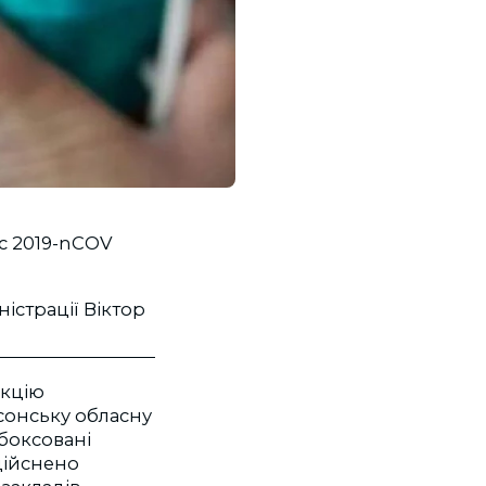
ус 2019-nCOV
страції Віктор
екцію
рсонську обласну
 боксовані
здійснено