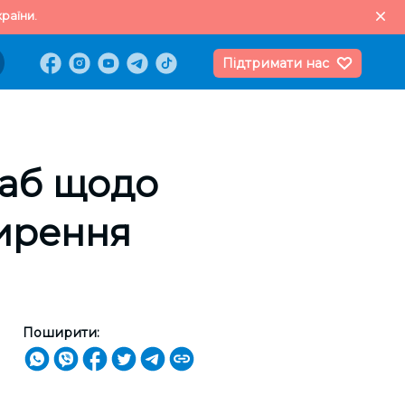
раїни.
Підтримати нас
таб щодо
ирення
Поширити: