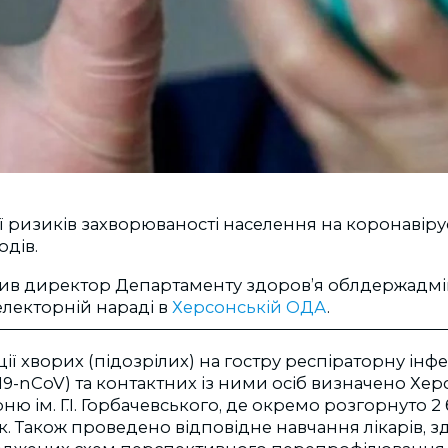
ії ризиків захворюваності населення на коронавір
одів.
ив директор Департаменту здоров’я облдержадміні
електорній нараді в
Херсонській ОДА
.
ції хворих (підозрілих) на гостру респіраторну інф
19-nCoV) та контактних із ними осіб визначено Хе
ню ім. Г.І. Горбачевського, де окремо розгорнуто 2
ок. Також проведено відповідне навчання лікарів, 