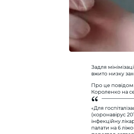
Задля мінімізац
вжито низку зах
Про це повідом
Короленко на с
«Для госпіталіза
(коронавірус 20
інфекційну лікар
палати на 6 ліж