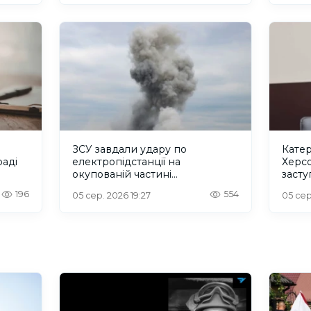
ЗСУ завдали удару по
Катер
аді
електропідстанції на
Херс
окупованій частині
заст
Херсонщини
регіо
196
554
05 сер. 2026 19:27
05 сер
конгр