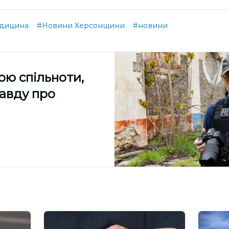
дицина
#Новини Херсонщини
#новини
ою спільноти,
равду про