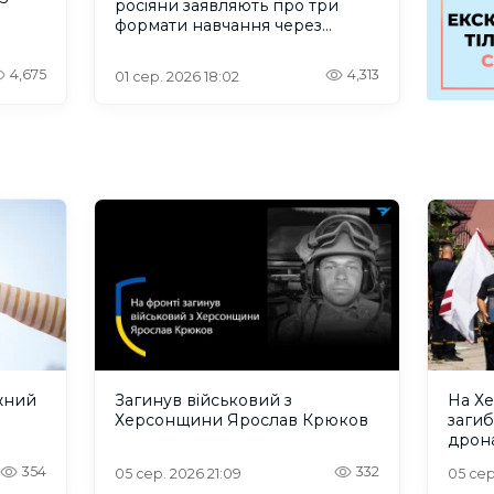
росіяни заявляють про три
формати навчання через
проблеми зі світлом та
інтернетом
4,675
4,313
01 сер. 2026 18:02
жний
Загинув військовий з
На Х
Херсонщини Ярослав Крюков
загиб
дрона
сино
354
332
05 сер. 2026 21:09
05 сер