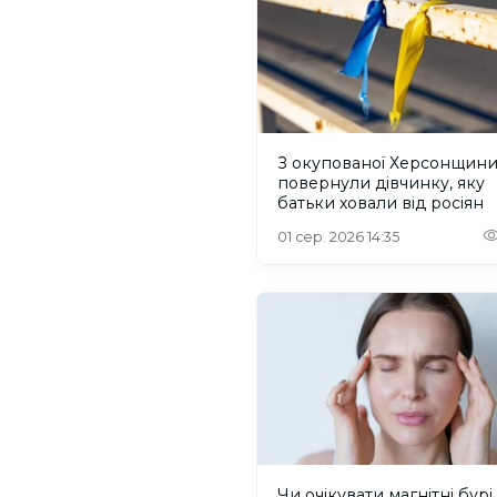
З окупованої Херсонщин
повернули дівчинку, яку
батьки ховали від росіян
01 сер. 2026 14:35
Чи очікувати магнітні бурі 