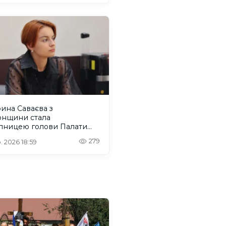
ина Саваєва з
онщини стала
упницею голови Палати
нальних молодіжних
279
. 2026 18:59
есів