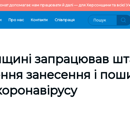
онат допомагає нам працювати й далі — для Херсонщини та всієї Ук
и
Про нас
Контакти
Cпівпраця
нщині запрацював ш
ння занесення і пош
коронавірусу