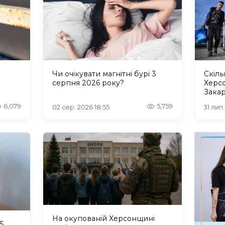
и
Чи очікувати магнітні бурі 3
Скіль
серпня 2026 року?
Херс
Закар
6,079
5,759
02 сер. 2026 18:55
31 лип
На окупованій Херсонщині
5