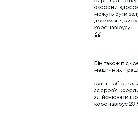
перегляд затве
охорони здоров’
можуть бути зал
допомоги, випу
коронавірусу», 
Він також підкр
медичних праців
Голова облдержа
здоров’я коорди
здійснювати що
коронавірус 201