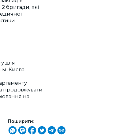
закладів
2 бригади, які
медичної
ктики
ту для
м. Києва.
партаменту
та продовжувати
рювання на
Поширити: