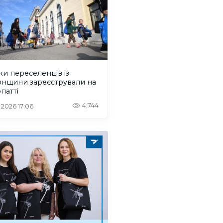
ки переселенців із
онщини зареєстрували на
патті
4,744
. 2026 17:06