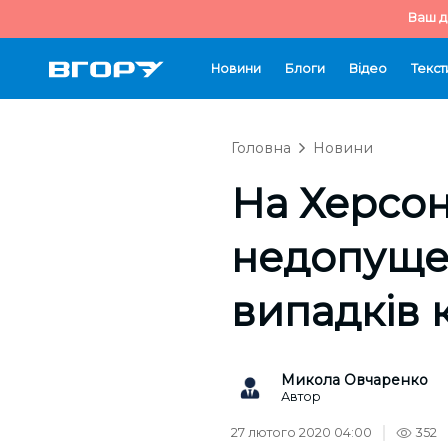
Ваш д
Новини
Блоги
Відео
Текст
Головна
Новини
На Херсо
недопуще
випадків 
Микола Овчаренко
Автор
27 лютого 2020 04:00
352