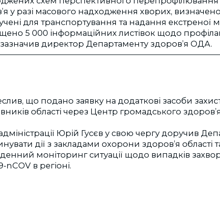
рджених схем перспективного перепрофілювання 
я у разі масового надходження хворих, визначено 
учені для транспортування та надання екстреної 
щено 5 000 інформаційних листівок щодо профіла
- зазначив директор Департаменту здоров’я ОДА.
еслив, що подано заявку на додаткові засоби захис
ників області через Центр громадського здоров’я 
дміністрації Юрій Гусєв у свою чергу доручив Де
нувати дії з закладами охорони здоров’я області 
денний моніторинг ситуації щодо випадків захво
9-nCOV в регіоні.