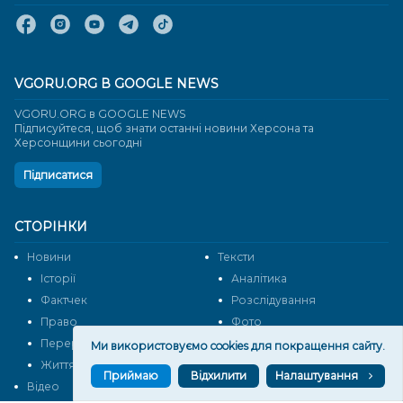
VGORU.ORG В GOOGLE NEWS
VGORU.ORG в GOOGLE NEWS
Підписуйтеся, щоб знати останні новини Херсона та
Херсонщини сьогодні
Підписатися
СТОРІНКИ
Новини
Тексти
Історії
Аналітика
Фактчек
Розслідування
Право
Фото
Перерва на каву
Промо
Ми використовуємо cookies для покращення сайту.
Життя
Блоги
Приймаю
Відхилити
Налаштування
Відео
Архів