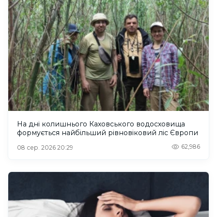
На дні колишнього Каховського водосховища
формується найбільший рівновіковий ліс Європи
62,986
08 сер. 2026 20:29