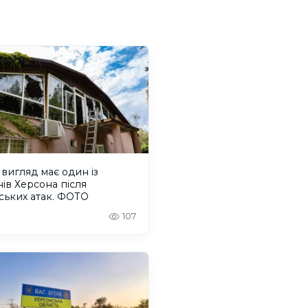
вигляд має один із
ів Херсона після
ських атак. ФОТО
107