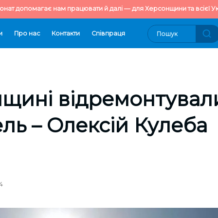
онат допомагає нам працювати й далі — для Херсонщини та всієї Ук
и
Про нас
Контакти
Cпівпраця
нщині відремонтувал
ель – Олексій Кулеба
4