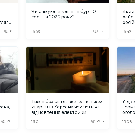
Чи очікувати магнітні бурі 10
Який 
серпня 2026 року?
район
гляду
росій
8
112
16:59
16:42
Тижні без світла: жителі кількох
У дво
сона,
кварталів Херсона чекають на
гром
відновлення електрики
оголо
евак
261
205
16:04
15:08