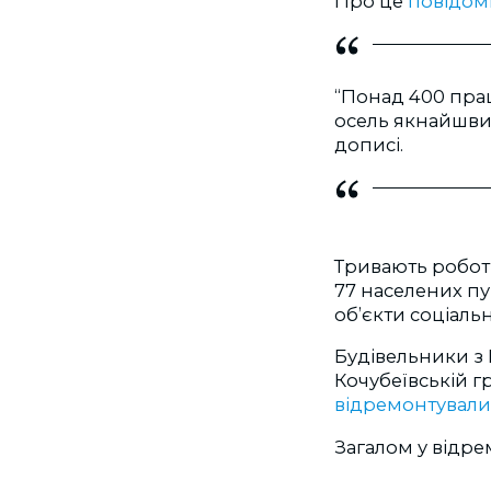
Про це
повідо
“Понад 400 пра
осель якнайшвид
дописі.
Тривають роботи
77 населених пу
об’єкти соціаль
Будівельники з 
Кочубеївській г
відремонтувал
Загалом у відр