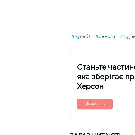
#Кулеба
#ремонт
#Буді
Cтаньте частин
яка зберігає п
Херсон
Донат