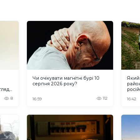
Чи очікувати магнітні бурі 10
Який 
серпня 2026 року?
район
гляду
росій
8
112
16:59
16:42