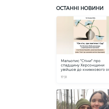
ОСТАННІ НОВИНИ
Мальопис "Стіни" про
спадщину Херсонщини
увійшов до книжкового о
The Ukrainians Media
17:31