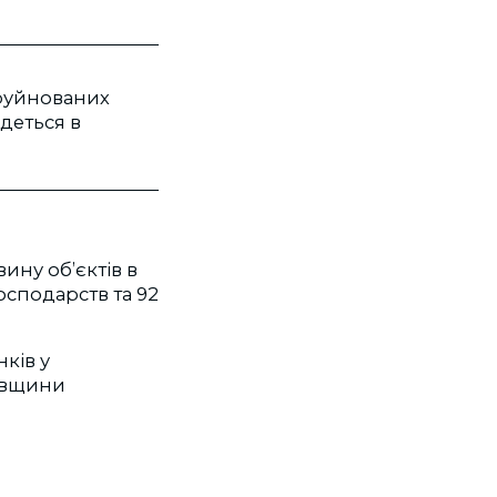
зруйнованих
деться в
ину об’єктів в
осподарств та 92
ків у
тавщини