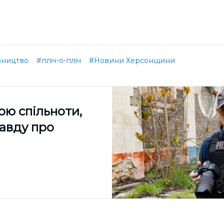
вництво
#пліч-о-пліч
#Новини Херсонщини
ою спільноти,
равду про