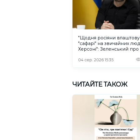
"Щодня росіяни влаштов
"сафарі" на звичайних лю
Херсоні": Зеленський про
російського дрона
04 сер. 2026 15:35
ЧИТАЙТЕ ТАКОЖ