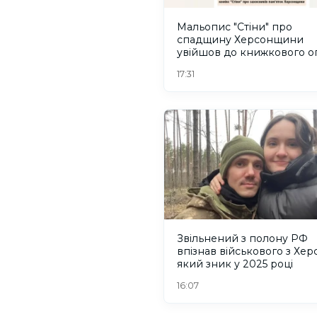
Мальопис "Стіни" про
спадщину Херсонщини
увійшов до книжкового о
The Ukrainians Media
17:31
Звільнений з полону РФ
впізнав військового з Хер
який зник у 2025 році
16:07