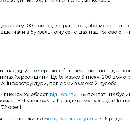
мив
заступник керівника ОП Олексій Кулеба.
цівників у 100 бригадах працюють, аби мешканці 
ше мали в буквальному сенсі дах над головою”, – і
 і над другою чергою: обстежено вже понад полов
нктах Херсонщини. Це близько 3 тисячі 200 домог
ної інфраструктури, повідомив Олексій Кулеба.
Рівненської області
відновили
178 приватних будин
ромаді. У Чкаловому та Правдиному фахівці з Пол
и
72 оселі.
емонтоване житло
можуть повернутися
706 родин.