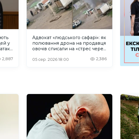
ують
Адвокат «людського сафарі»: як
дей у
полювання дрона на продавця
 атаку
овочів списали на «стрес через
Wildberries»
2,887
2,386
05 сер. 2026 18:00