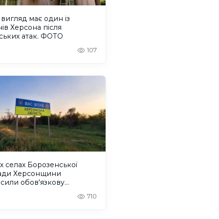
вигляд має один із
ів Херсона після
ських атак. ФОТО
107
х селах Борозенської
ади Херсонщини
сили обов'язкову
уацію
710