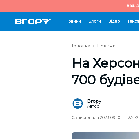
Ваш д
Новини
Блоги
Відео
Текст
Головна
Новини
На Херсо
700 будів
Вгору
Автор
05 листопада 2023 09:10
72