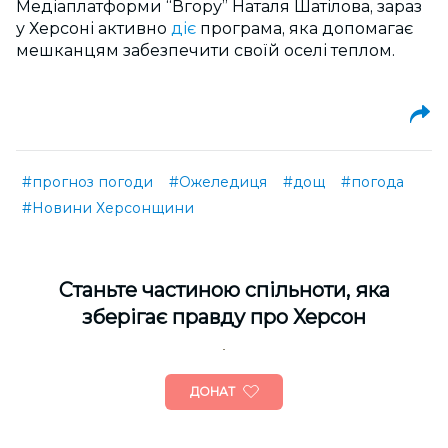
Медіаплатформи “Вгору” Наталя Шатілова, зараз
у Херсоні активно
діє
програма, яка допомагає
мешканцям забезпечити своїй оселі теплом.
#прогноз погоди
#Ожеледиця
#дощ
#погода
#Новини Херсонщини
Cтаньте частиною спільноти, яка
зберігає правду про Херсон
ДОНАТ