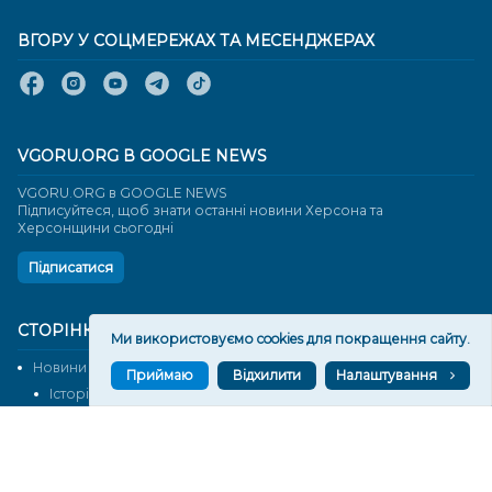
ВГОРУ У СОЦМЕРЕЖАХ ТА МЕСЕНДЖЕРАХ
VGORU.ORG В GOOGLE NEWS
VGORU.ORG в GOOGLE NEWS
Підписуйтеся, щоб знати останні новини Херсона та
Херсонщини сьогодні
Підписатися
СТОРІНКИ
Ми використовуємо cookies для покращення сайту.
Новини
Тексти
Приймаю
Відхилити
Налаштування
Історії
Аналітика
Фактчек
Розслідування
Право
Фото
Перерва на каву
Промо