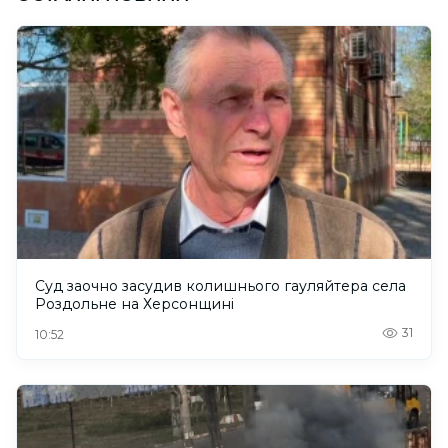
Суд заочно засудив колишнього гауляйтера села
Роздольне на Херсонщині
31
10:52