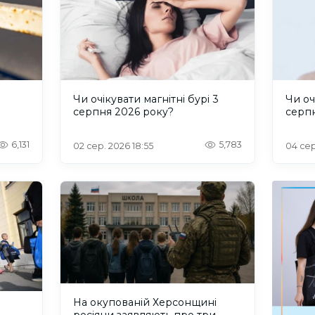
и
Чи очікувати магнітні бурі 3
Чи оч
серпня 2026 року?
серп
6,131
5,783
02 сер. 2026 18:55
04 сер
На окупованій Херсонщині
росіяни заявляють про три