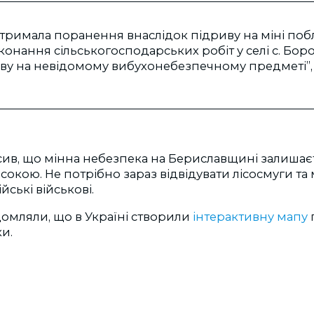
римала поранення внаслідок підриву на міні побл
иконання сільськогосподарських робіт у селі с. Бор
ву на невідомому вибухонебезпечному предметі”, 
сив, що мінна небезпека на Бериславщині залишає
окою. Не потрібно зараз відвідувати лісосмуги та 
ські військові.
омляли, що в Україні створили
інтерактивну мапу
и.