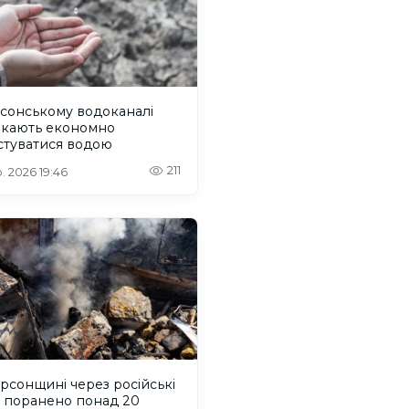
сонському водоканалі
икають економно
стуватися водою
211
. 2026 19:46
рсонщині через російські
и поранено понад 20