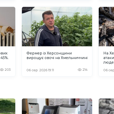
ових
Фермер із Херсонщини
На Хе
 45%.
вирощує овочі на Хмельниччині
атак
люде
203
214
06 сер. 2026 19:11
06 сер