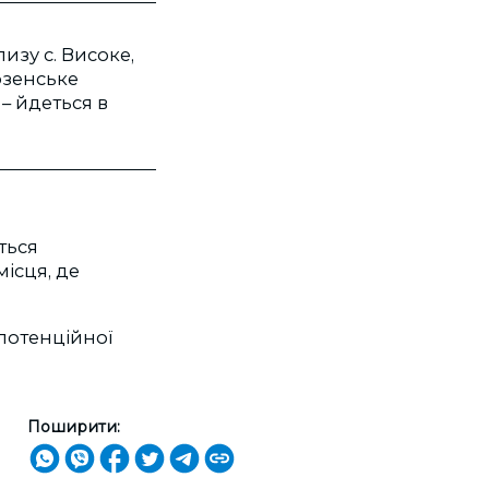
изу с. Високе,
озенське
– йдеться в
ться
місця, де
потенційної
Поширити: