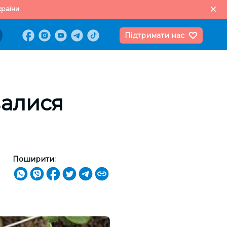
раїни.
Підтримати нас
валися
Поширити: