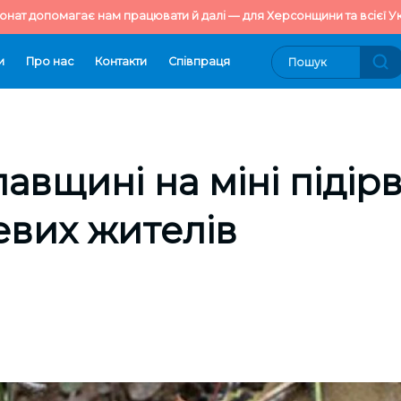
онат допомагає нам працювати й далі — для Херсонщини та всієї Ук
и
Про нас
Контакти
Cпівпраця
авщині на міні підір
евих жителів