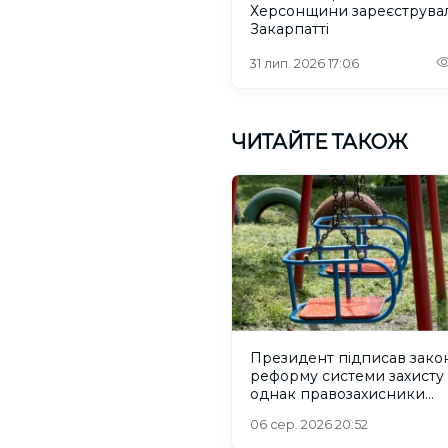
Херсонщини зареєструва
Закарпатті
31 лип. 2026 17:06
ЧИТАЙТЕ ТАКОЖ
Президент підписав зако
реформу системи захисту 
однак правозахисники
критикують його
06 сер. 2026 20:52