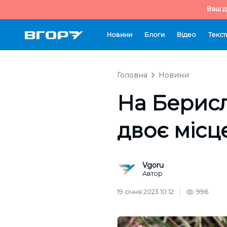
Ваш д
Новини
Блоги
Відео
Текст
Головна
Новини
На Берисл
двоє місц
Vgoru
Автор
19 січня 2023 10:12
996