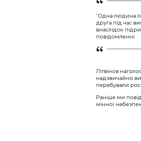
“Одна людина от
друга під час в
внаслідок підри
повідомленні.
Літвінов наголо
надзвичайно вис
перебували росій
Раніше ми повід
мінної небезпек