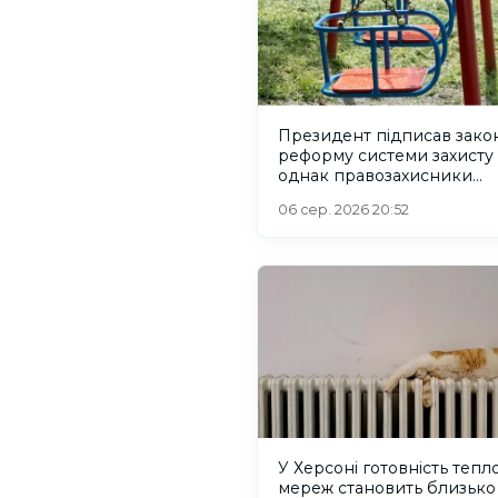
Президент підписав зако
реформу системи захисту 
однак правозахисники
критикують його
06 сер. 2026 20:52
У Херсоні готовність тепл
мереж становить близько