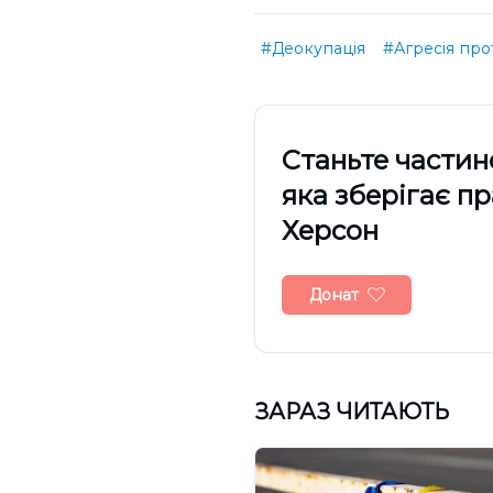
#Деокупація
#Агресія про
Cтаньте частин
яка зберігає п
Херсон
Донат
ЗАРАЗ ЧИТАЮТЬ