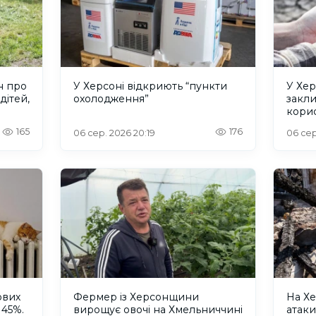
н про
У Херсоні відкриють “пункти
У Хер
дітей,
охолодження”
закл
кори
165
176
06 сер. 2026 20:19
06 сер
ових
Фермер із Херсонщини
На Хе
 45%.
вирощує овочі на Хмельниччині
атак