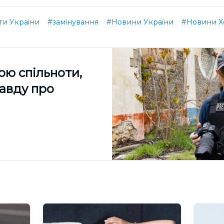
ти України
#замінування
#Новини України
#Новини 
ою спільноти,
равду про