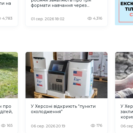
ли на
формати навчання через
проблеми зі світлом та
інтернетом
4,783
4,316
01 сер. 2026 18:02
н про
У Херсоні відкриють “пункти
У Хер
дітей,
охолодження”
закл
кори
165
176
06 сер. 2026 20:19
06 сер