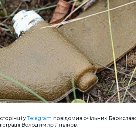
сторінці у
Telegram
повідомив очільник Берислав
ністрації Володимир Літвінов.