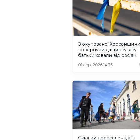
З окупованої Херсонщин
повернули дівчинку, яку
батьки ховали від росіян
01 сер. 2026 14:35
Скільки переселенців із