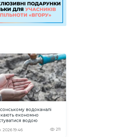
сонському водоканалі
икають економно
стуватися водою
211
. 2026 19:46