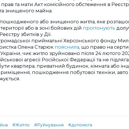
 прав та мати Акт комісійного обстеження в Реєстр
та знищеного майна.
пошкодженого або знищеного житла, яке розташо
території або в зоні бойових дій
пропонують
долу
еєстру збитків у Дії.
громадської приймальні Херсонського фонду Мил
юристка Олена Старюк
пояснила
, що право на серт
України, чиє житло зруйновано після 24 лютого 20
ійськової агресії Російської Федерації та не підля
ути квартира, приватний будинок, кімната або інш
приміщення, пошкодження побутової техніки, авто
ується.
ійна
#Житло
#Руйнування
#допомога