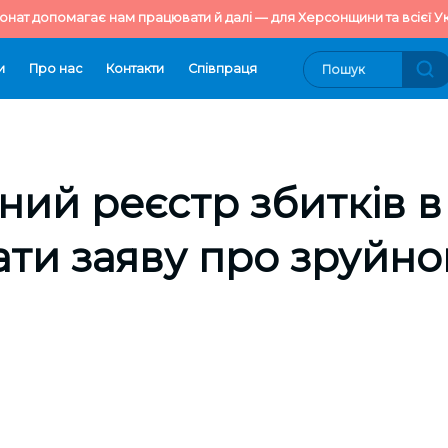
онат допомагає нам працювати й далі — для Херсонщини та всієї Ук
и
Про нас
Контакти
Cпівпраця
й реєстр збитків в “
ти заяву про зруйно