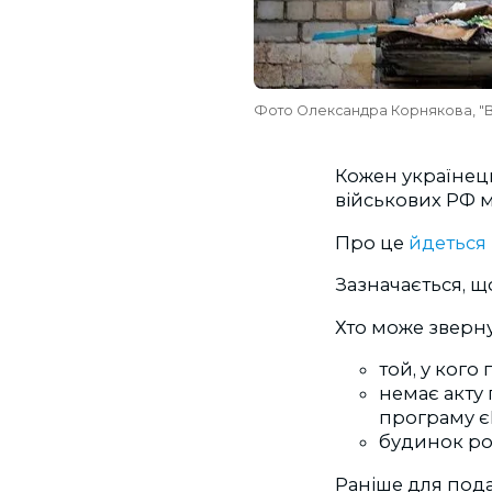
Фото Олександра Корнякова, "Вг
Кожен українець
військових РФ м
Про це
йдеться
Зазначається, 
Хто може зверн
той, у кого
немає акту
програму є
будинок роз
Раніше для под