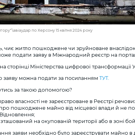
ору"\авіаудар по Херсону 15 квітня 2024 року
, чиє житло пошкоджене чи зруйноване внаслідок 
оже подати заяву в Міжнародний реєстр на порталі
на сторінці Міністерства цифрової трансформації 
що заяву можна подати за посиланням
ТУТ.
утись за такою допомогою?
 право власності не зареєстроване в Реєстрі речови
 про пошкоджене майно від місцевої влади й не п
Відновлення;
ташований на окупованій території або в зоні бой
ання заяви необхідно було зареєструвати майно 