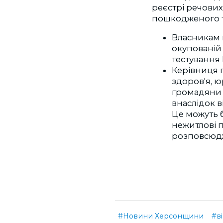
реєстрі речових
пошкодженого 
Власникам 
окупованій 
тестування Р
Керівниця 
здоров'я, 
громадяни 
внаслідок в
Це можуть б
нежитлові 
розповсюдж
#Новини Херсонщини
#в