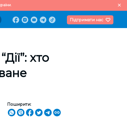
раїни.
Підтримати нас
Дії”: хто
ване
Поширити: