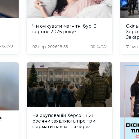
и
Чи очікувати магнітні бурі 3
Скіль
серпня 2026 року?
Херс
Закар
6,079
5,759
02 сер. 2026 18:55
31 лип
На окупованій Херсонщині
5
росіяни заявляють про три
формати навчання через
проблеми зі світлом та
інтернетом