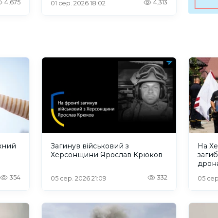
4,675
4,313
01 сер. 2026 18:02
жний
Загинув військовий з
На Х
Херсонщини Ярослав Крюков
загиб
дрона
сино
354
332
05 сер. 2026 21:09
05 сер