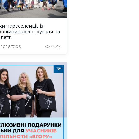
ки переселенців із
онщини зареєстрували на
патті
4,744
. 2026 17:06