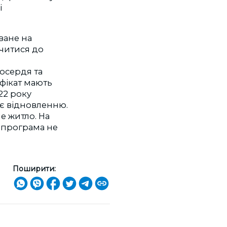
і
ване на
читися до
осердя та
ифікат мають
22 року
гає відновленню.
е житло. На
 програма не
Поширити: