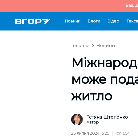
Ваш д
Новини
Блоги
Відео
Текст
Головна
Новини
Міжнародни
може пода
житло
Тетяна Штепенко
Автор
26 липня 2024 15:25
654