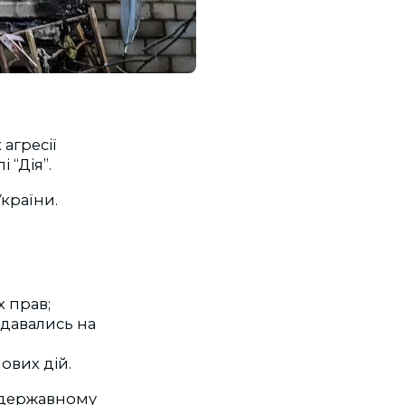
агресії
 “Дія”.
України.
х прав;
одавались на
ових дій.
в державному