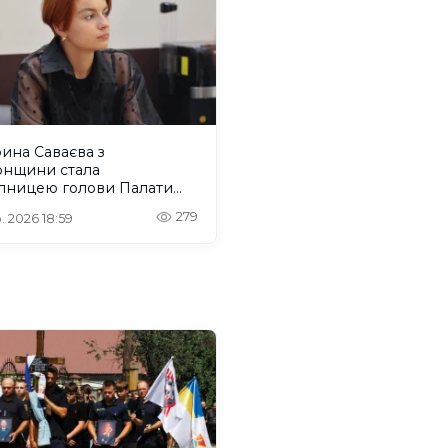
ина Саваєва з
онщини стала
упницею голови Палати
нальних молодіжних
279
. 2026 18:59
есів