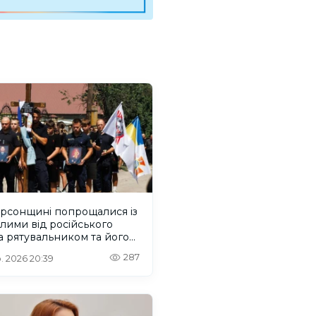
ерсонщині попрощалися із
лими від російського
 рятувальником та його
м
287
. 2026 20:39