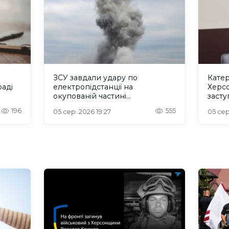
ЗСУ завдали удару по
Катер
аді
електропідстанції на
Херс
окупованій частині
заст
Херсонщини
регіо
196
555
05 сер. 2026 19:27
05 сер
конгр