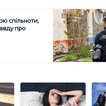
ою спільноти,
равду про