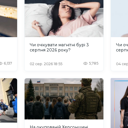
и
Чи очікувати магнітні бурі 3
Чи оч
серпня 2026 року?
серп
6,137
5,785
02 сер. 2026 18:55
04 сер
На окупованій Херсонщині