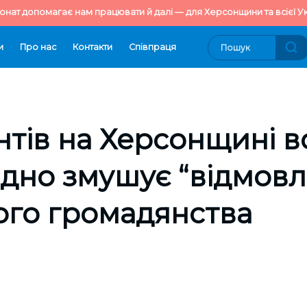
онат допомагає нам працювати й далі — для Херсонщини та всієї Ук
и
Про нас
Контакти
Cпівпраця
тів на Херсонщині в
но змушує “відмовля
ого громадянства