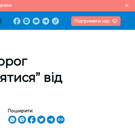
раїни.
Підтримати нас
орог
тися” від
Поширити: