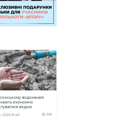
сонському водоканалі
икають економно
стуватися водою
316
. 2026 19:46