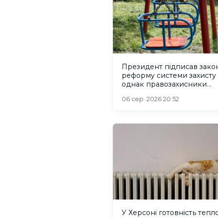
Президент підписав зако
реформу системи захисту 
однак правозахисники
критикують його
06 сер. 2026 20:52
У Херсоні готовність тепл