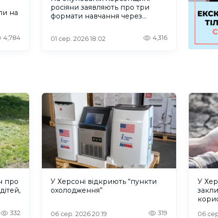
росіяни заявляють про три
ли на
формати навчання через
проблеми зі світлом та
інтернетом
4,784
4,316
01 сер. 2026 18:02
н про
У Херсоні відкриють “пункти
У Хер
дітей,
охолодження”
закл
кори
332
319
06 сер. 2026 20:19
06 сер