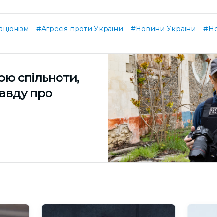
ціонізм
#Агресія проти України
#Новини України
#Н
ою спільноти,
равду про