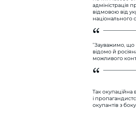
адміністрація п
відмовою від у
національного 
“Зауважимо, що 
відомо й росіяна
можливого контр
Так окупаційна 
і пропагандистс
окупантів з бок