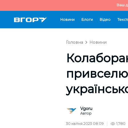
Ваш д
Новини
Блоги
Відео
Текст
Головна
Новини
Колаборан
привселюд
українськ
Vgoru
Автор
30 квітня 2023 08:09
1,780