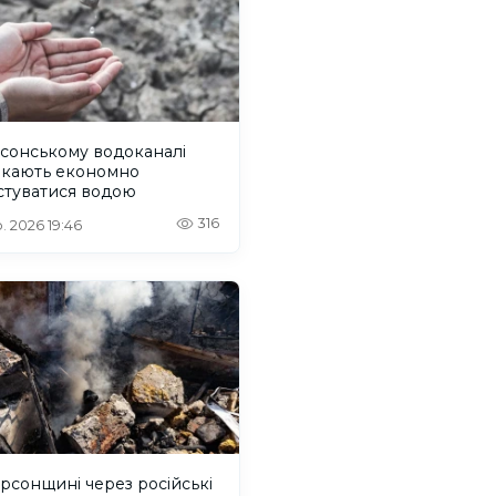
сонському водоканалі
икають економно
стуватися водою
316
. 2026 19:46
рсонщині через російські