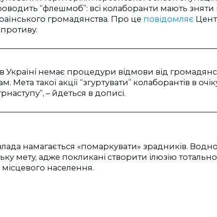
роводить “флешмоб”: всі колаборанти мають зняти 
країнського громадянства. Про це
повідомляє
Цент
спротиву.
в Україні немає процедури відмови від громадянс
м. Мета такої акції “згуртувати” колаборантів в очі
наступу”, – йдеться в дописі.
влада намагається «помаркувати» зрадників. Водн
ьку мету, адже покликані створити ілюзію тотальн
у місцевого населення.