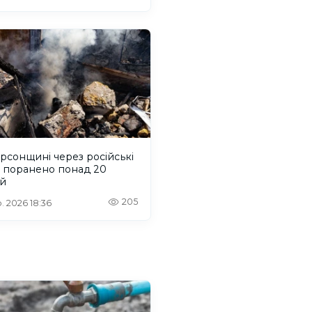
рсонщині через російські
и поранено понад 20
й
205
. 2026 18:36