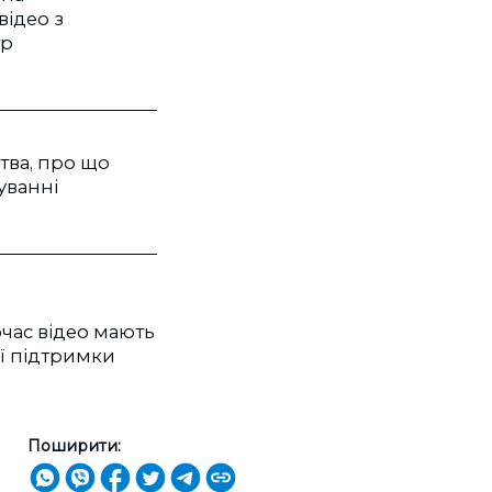
відео з
р
тва, про що
куванні
очас відео мають
ої підтримки
Поширити: