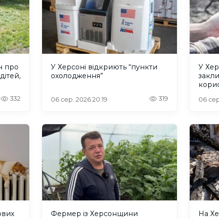
н про
У Херсоні відкриють “пункти
У Хер
дітей,
охолодження”
закл
кори
332
319
06 сер. 2026 20:19
06 сер
ових
Фермер із Херсонщини
На Хе