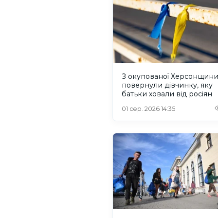
З окупованої Херсонщин
повернули дівчинку, яку
батьки ховали від росіян
01 сер. 2026 14:35