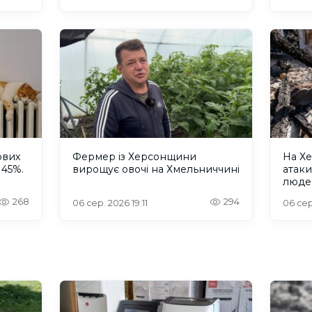
ових
Фермер із Херсонщини
На Хе
 45%.
вирощує овочі на Хмельниччині
атак
люде
268
294
06 сер. 2026 19:11
06 сер