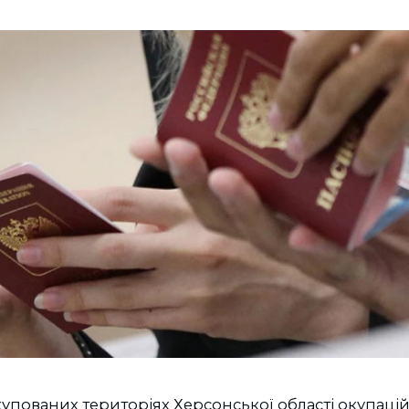
упованих територіях Херсонської області окупаці