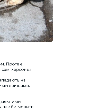
м. Проте є і
 самі херсонці.
нападають на
ними явищами.
ціальними
, так би мовити,