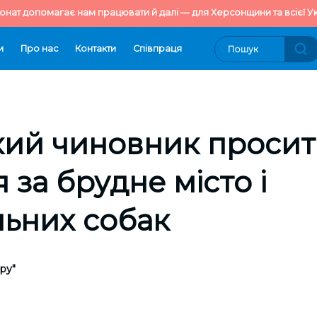
онат допомагає нам працювати й далі — для Херсонщини та всієї Ук
и
Про нас
Контакти
Cпівпраця
кий чиновник просит
 за брудне місто і
ьних собак
ру"