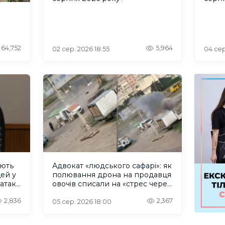
64,752
5,964
02 сер. 2026 18:55
04 сер
ують
Адвокат «людського сафарі»: як
дей у
полювання дрона на продавця
 атаку
овочів списали на «стрес через
Wildberries»
2,836
2,367
05 сер. 2026 18:00