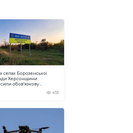
х селах Борозенської
ади Херсонщини
сили обов'язкову
уацію
453