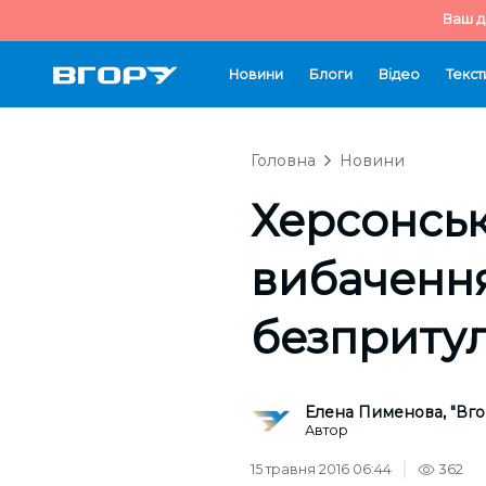
Ваш д
Новини
Блоги
Відео
Текст
Головна
Новини
Херсонсь
вибачення
безпритул
Елена Пименова, "Вго
Автор
15 травня 2016 06:44
362