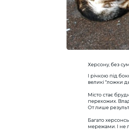
Херсону, без сум
І річкою під бо
великі "ложки дь
Місто стає бруд
перехожих. Вла
От лише результ
Багато херсонс
мережами. І не 