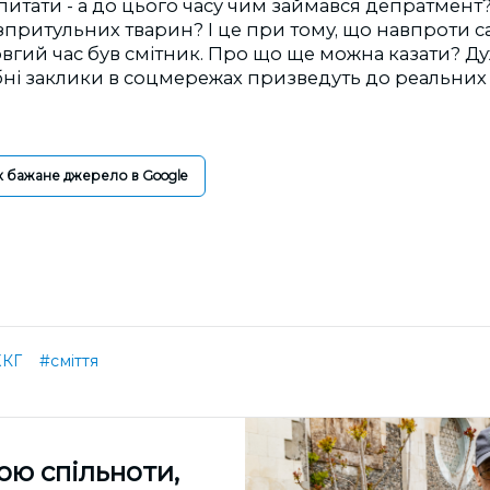
запитати - а до цього часу чим займався депратмент
езпритульних тварин? І це при тому, що навпроти са
гий час був смітник. Про що ще можна казати? Ду
бні заклики в соцмережах призведуть до реальних 
к бажане джерело в Google
КГ
#сміття
ою спільноти,