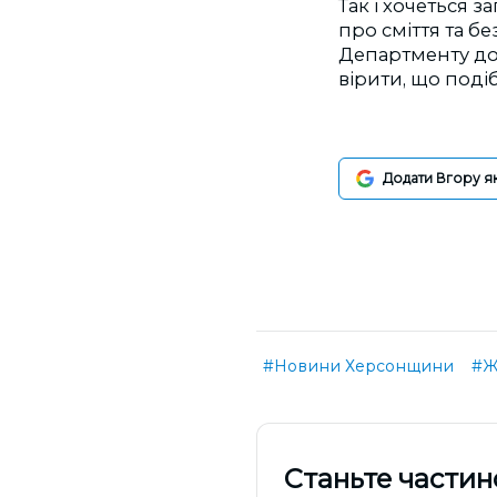
Так і хочеться 
про сміття та б
Департменту дов
вірити, що поді
Додати Вгору я
#Новини Херсонщини
#Ж
Cтаньте частин