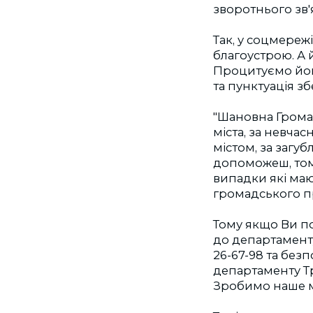
зворотнього зв'
Так, у соцмере
благоустрою. А 
Процитуємо йог
та пунктуація зб
"Шановна Громад
міста, за невчас
містом, за загуб
допоможеш, тому
випадки які маю
громадського 
Тому якщо Ви по
до департаменту 
26-67-98 та бе
департаменту Т
Зробимо наше м