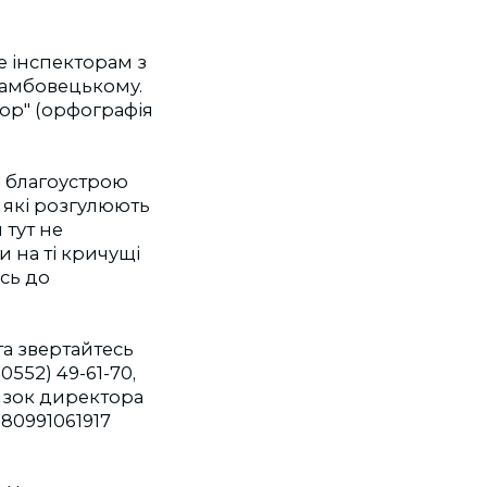
е інспекторам з
рамбовецькому.
ор" (орфографія
і благоустрою
в які розгулюють
 тут не
 на ті кричущі
сь до
та звертайтесь
0552) 49-61-70,
язок директора
80991061917