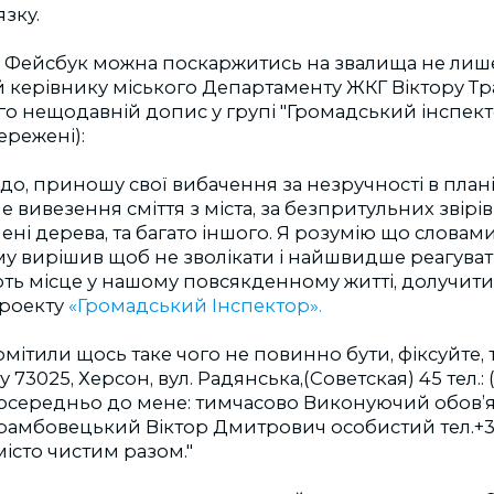
язку.
жі Фейсбук можна поскаржитись на звалища не лиш
й керівнику міського Департаменту ЖКГ Віктору Т
о нещодавній допис у групі "Громадський інспект
ережені):
о, приношу свої вибачення за незручності в план
не вивезення сміття з міста, за безпритульних звірі
лені дерева, та багато іншого. Я розумію що словами
 вирішив щоб не зволікати і найшвидше реагувати
ть місце у нашому повсякденному житті, долучити
проекту
«Громадський Інспектор».
мітили щось таке чого не повинно бути, фіксуйте, 
73025, Херсон, вул. Радянська,(Советская) 45 тел.: (
зпосередньо до мене: тимчасово Виконуючий обов’
рамбовецький Віктор Дмитрович особистий тел.+3
істо чистим разом."