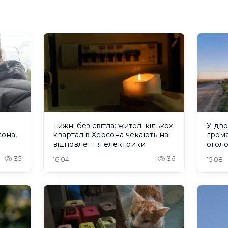
Тижні без світла: жителі кількох
У дво
сона,
кварталів Херсона чекають на
гром
відновлення електрики
оголо
евак
35
36
16:04
15:08