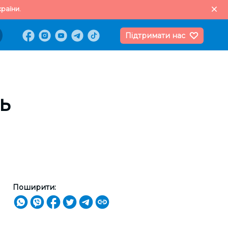
раїни.
Підтримати нас
ь
Поширити: