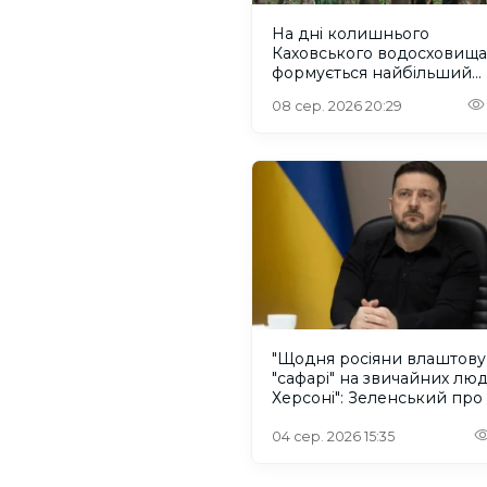
На дні колишнього
Каховського водосховища
формується найбільший
рівновіковий ліс Європи
08 сер. 2026 20:29
"Щодня росіяни влаштов
"сафарі" на звичайних лю
Херсоні": Зеленський про
російського дрона
04 сер. 2026 15:35