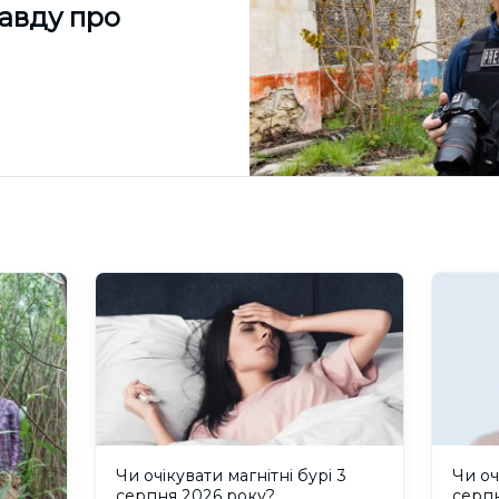
равду про
Чи очікувати магнітні бурі 3
Чи оч
серпня 2026 року?
серп