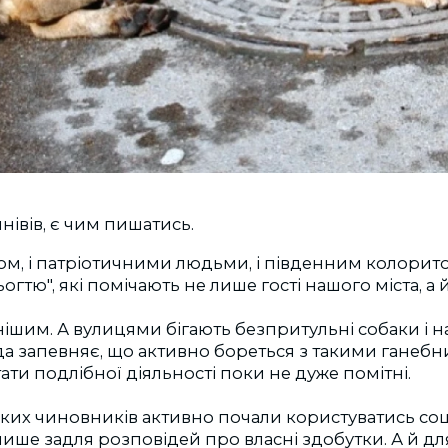
нівів, є чим пишатись.
ком, і патріотичними людьми, і південним колорито
огтю", які помічають не лише гості нашого міста, а й
нішим. А вулицями бігають безпритульні собаки і 
да запевняє, що активно бореться з такими ганеб
ати подлібної діяльності поки не дуже помітні.
ьких чиновників активно почали користуватись со
лише задля розповідей про власні здобутки. А й для