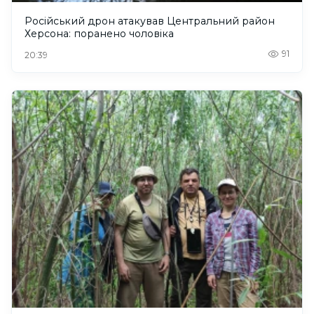
Російський дрон атакував Центральний район
Херсона: поранено чоловіка
91
20:39