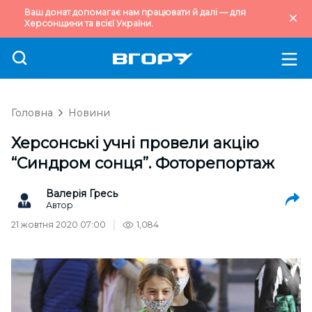
Ваш донат допомагає нам працювати й далі — для
Херсонщини та всієї України.
Головна
Новини
Херсонські учні провели акцію
“Синдром сонця”. Фоторепортаж
Валерія Гресь
Автор
21 жовтня 2020 07:00
1,084