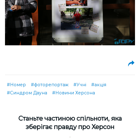
#Номер
#фоторепортаж
#Учні
#акція
#Синдром Дауна
#Новини Херсона
Cтаньте частиною спільноти, яка
зберігає правду про Херсон