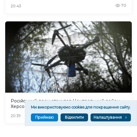
70
20:43
Російський дрон атакував Центральний район
Херсона: поранено чоловіка
Ми використовуємо cookies для покращення сайту.
91
20:39
Приймаю
Відхилити
Налаштування