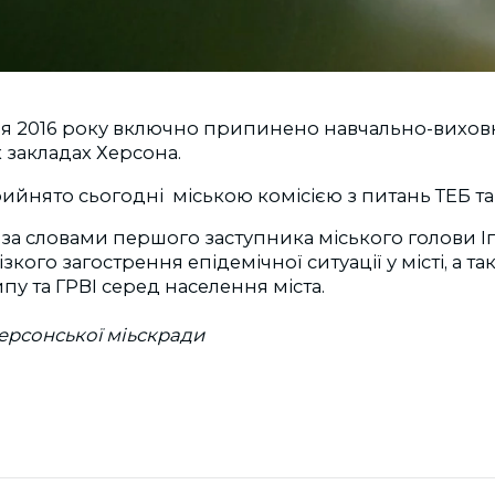
удня 2016 року включно припинено навчально-вихо
х закладах Херсона.
ийнято сьогодні міською комісією з питань ТЕБ та
за словами першого заступника міського голови Іг
кого загострення епідемічної ситуації у місті, а т
 та ГРВІ серед населення міста.
ерсонської міьскради