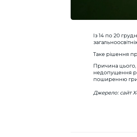
Із 14 по 20 гр
загальноосвітні
Таке рішення пр
Причина цього, 
недопущення різ
поширенню грипу
Джерело: сайт Х