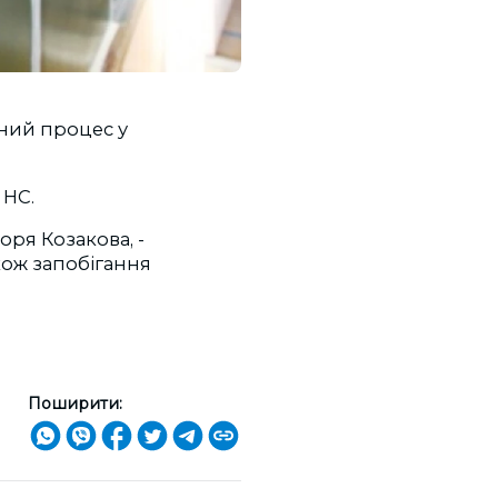
вний процес у
 НС.
оря Козакова, -
акож запобігання
Поширити: