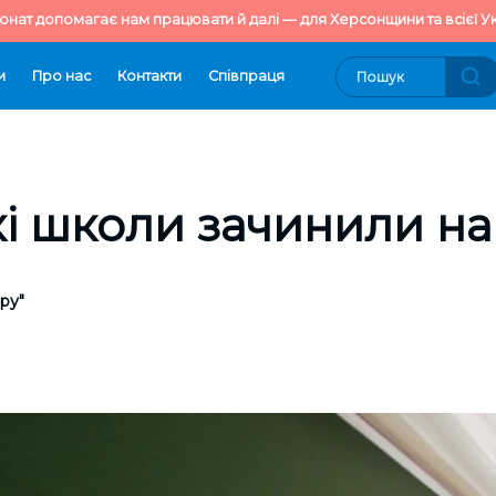
онат допомагає нам працювати й далі — для Херсонщини та всієї Ук
и
Про нас
Контакти
Cпівпраця
і школи зачинили на
ру"