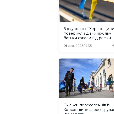
З окупованої Херсонщин
повернули дівчинку, яку
батьки ховали від росіян
01 сер. 2026 14:35
Скільки переселенців із
Херсонщини зареєструва