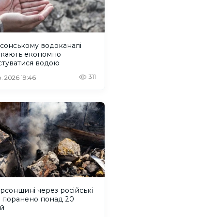
сонському водоканалі
икають економно
стуватися водою
311
. 2026 19:46
рсонщині через російські
и поранено понад 20
й