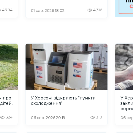
проблеми зі світлом та
інтернетом
4,784
4,316
01 сер. 2026 18:02
н про
У Херсоні відкриють “пункти
У Хер
дітей,
охолодження”
закл
кори
324
310
06 сер. 2026 20:19
06 сер