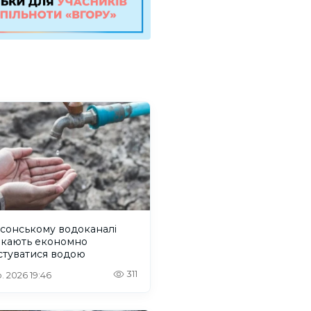
сонському водоканалі
икають економно
стуватися водою
311
. 2026 19:46