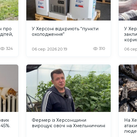
н про
У Херсоні відкриють “пункти
У Хер
дітей,
охолодження”
закл
кори
324
310
06 сер. 2026 20:19
06 сер
ових
Фермер із Херсонщини
На Хе
 45%.
вирощує овочі на Хмельниччині
атак
люде