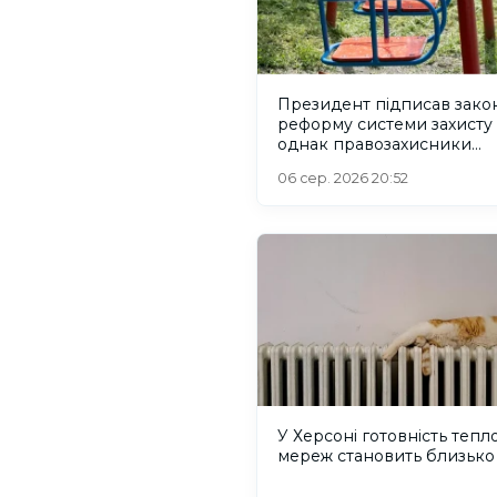
Президент підписав зако
реформу системи захисту 
однак правозахисники
критикують його
06 сер. 2026 20:52
У Херсоні готовність тепл
мереж становить близько