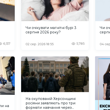
и
Чи очікувати магнітні бурі 3
Чи оч
серпня 2026 року?
серп
6,137
5,785
02 сер. 2026 18:55
04 сер
На окупованій Херсонщині
росіяни заявляють про три
ли на
формати навчання через