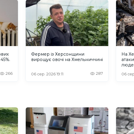
ових
Фермер із Херсонщини
На Хе
 45%.
вирощує овочі на Хмельниччині
атак
люде
266
287
06 сер. 2026 19:11
06 сер