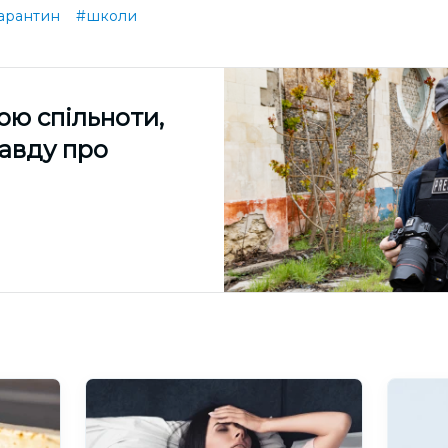
арантин
#школи
ою спільноти,
равду про