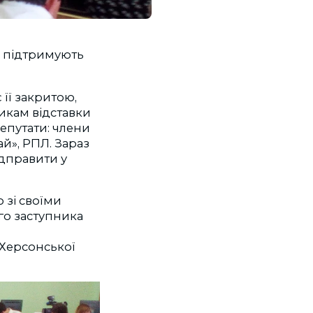
, підтримують
 її закритою,
икам відставки
депутати: члени
й», РПЛ. Зараз
ідправити у
 зі своїми
го заступника
і Херсонської