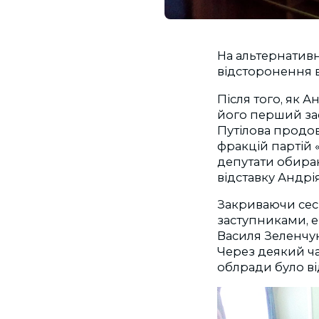
На альтернативн
відсторонення в
Після того, як А
його перший за
Путілова продов
фракцій партій 
депутати обираю
відставку Андрія
Закриваючи сесі
заступниками, 
Василя Зеленчук
Через деякий час
облради було в