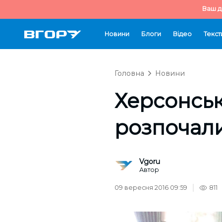
Ваш д
Новини
Блоги
Відео
Текст
Головна
Новини
Херсонськ
розпочали
Vgoru
Автор
09 вересня 2016 09:59
811