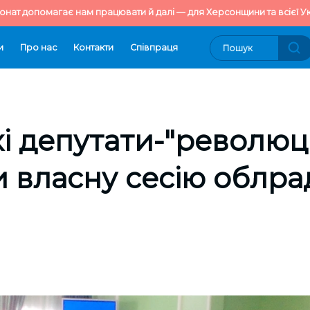
онат допомагає нам працювати й далі — для Херсонщини та всієї Ук
и
Про нас
Контакти
Cпівпраця
і депутати-"революц
 власну сесію облра