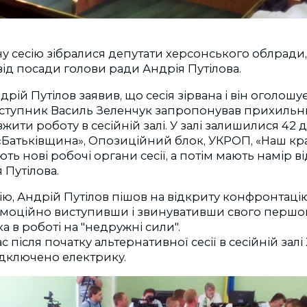
у сесію зібралися депутати херсонського облради
ід посади голови ради Андрія Путілова.
ндрій Путілов заявив, що сесія зірвана і він оголошує
ступник Василь Зеленчук запропонував прихильн
жити роботу в сесійній залі. У залі залишилися 42 
«Батьківщина», Опозиційний блок, УКРОП, «Наш кра
ть нові робочі органи сесії, а потім мають намір в
 Путілова.
ю, Андрій Путілов пішов на відкриту конфронтацію
емоційно виступивши і звинувативши свого першо
а в роботі на "недружні сили".
 після початку альтернативної сесії в сесійній зал
ідключено електрику.