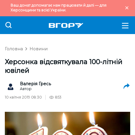
Ваш донат допомагає нам працювати й далі — для
Херсонщини та всієї України.
Головна
Новини
Херсонка відсвяткувала 100-літній
ювілей
Валерія Гресь
Автор
10 квітня 2019 08:30
853