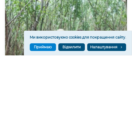
Ми використовуємо cookies для покращення сайту.
Приймаю
Відхилити
Налаштування
На дні колишнього Каховського водосховища
формується найбільший рівновіковий ліс Європи
1,265
20:29