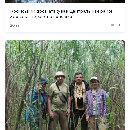
Російський дрон атакував Центральний район
Херсона: поранено чоловіка
91
20:39