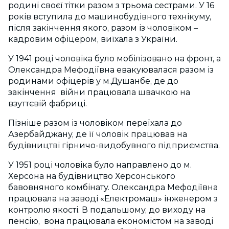
родині своєї тітки разом з трьома сестрами. У 16
років вступила до машинобудівного технікуму,
після закінчення якого, разом із чоловіком –
кадровим офіцером, виїхала з України.
У 1941 році чоловіка було мобілізовано на фронт, а
Олександра Мефодіївна евакуювалася разом із
родинами офіцерів у м.Душанбе, де до
закінчення війни працювала швачкою на
взуттєвій фабриці.
Пізніше разом із чоловіком переїхала до
Азербайджану, де її чоловік працював на
будівництві гірничо-видобувного підприємства.
У 1951 році чоловіка було направлено до м.
Херсона на будівництво Херсонського
бавовняного комбінату. Олександра Мефодіївна
працювала на заводі «Електромаш» інженером з
контролю якості. В подальшому, до виходу на
пенсію, вона працювала економістом на заводі