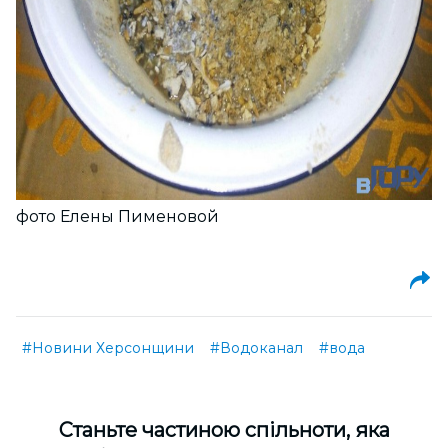
фото Елены Пименовой
#Новини Херсонщини
#Водоканал
#вода
Cтаньте частиною спільноти, яка