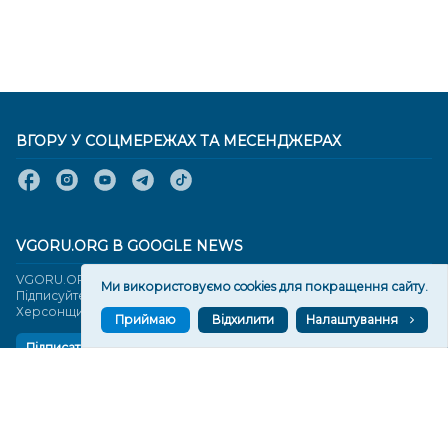
ВГОРУ У СОЦМЕРЕЖАХ ТА МЕСЕНДЖЕРАХ
VGORU.ORG В GOOGLE NEWS
VGORU.ORG в GOOGLE NEWS
Ми використовуємо cookies для покращення сайту.
Підписуйтеся, щоб знати останні новини Херсона та
Херсонщини сьогодні
Приймаю
Відхилити
Налаштування
Підписатися
СТОРІНКИ
Новини
Тексти