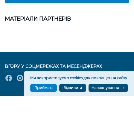
МАТЕРІАЛИ ПАРТНЕРІВ
ВГОРУ У СОЦМЕРЕЖАХ ТА МЕСЕНДЖЕРАХ
Ми використовуємо cookies для покращення сайту.
Приймаю
Відхилити
Налаштування
VGORU.ORG В GOOGLE NEWS
VGORU.ORG в GOOGLE NEWS
Підписуйтеся, щоб знати останні новини Херсона та
Херсонщини сьогодні
Підписатися