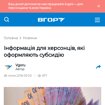
Ваш донат допомагає нам працювати й далі — для
Херсонщини та всієї України.
Головна
Новини
Інформація для херсонців, які
оформляють субсидію
Vgoru
Автор
28 січня 2016 05:00
677