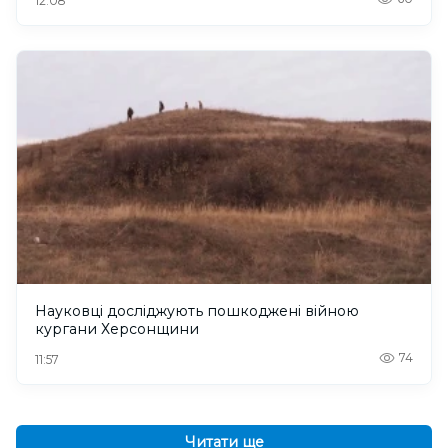
12:08
Науковці досліджують пошкоджені війною
кургани Херсонщини
74
11:57
Читати ще