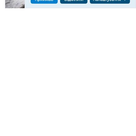
На Херсонщині сім місяців тестували український
роботизований комплекс для пожежогасіння
151
20:43