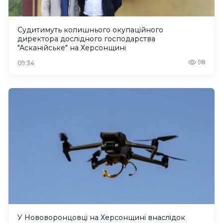
Судитимуть колишнього окупаційного
директора дослідного господарства
"Асканійське" на Херсонщині
98
09:34
У Нововоронцовці на Херсонщині внаслідок