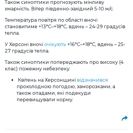
Також синоптики прогнозують мінливу
хмарність. Вітер південно-західний 5-10 м/с.
Температура повітря по області вночі
становитиме +13°С–+18°С, вдень – 24-29 градусів
тепла.
У Херсоні вночі
очікують
+16°С–+18°С, вдень – 25-
27 градусів тепла.
Також синоптики попереджають про високу (4
клас) пожежну небезпеку.
Квітень на Херсонщині
відзначився
прохолодною погодою, заморозками, а
також опадами, які подекуди
перевищували норму.