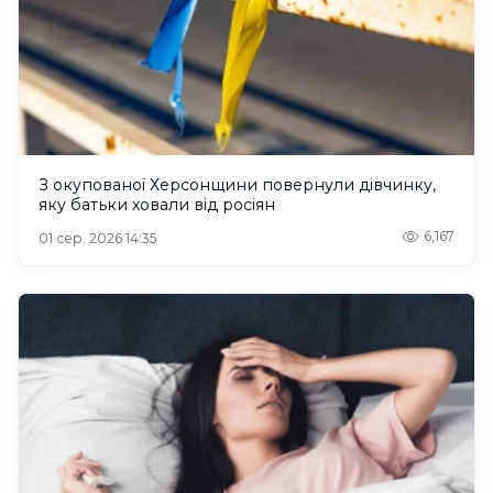
З окупованої Херсонщини повернули дівчинку,
яку батьки ховали від росіян
6,167
01 сер. 2026 14:35