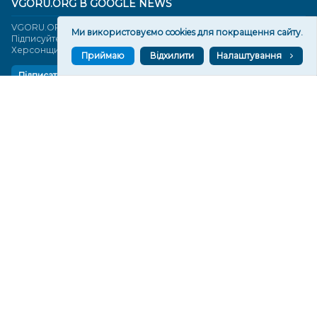
VGORU.ORG В GOOGLE NEWS
VGORU.ORG в GOOGLE NEWS
Ми використовуємо cookies для покращення сайту.
Підписуйтеся, щоб знати останні новини Херсона та
Херсонщини сьогодні
Приймаю
Відхилити
Налаштування
Підписатися
СТОРІНКИ
Новини
Тексти
Історії
Аналітика
Фактчек
Розслідування
Право
Фото
Перерва на каву
Промо
Життя
Блоги
Відео
Архів
Про нас
Контакти
Редакційна політика
Політика конфіденційності
Cпівпраця