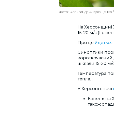
Фото: Олександр Андрющенко / 
На Херсонщині 3
15-20 м/с (I рів
Про це
йдеться
Синоптики прогн
короткочасний д
шквали 15-20 м/с
Температура пові
тепла.
У Херсоні вночі
Квітень на
також опад