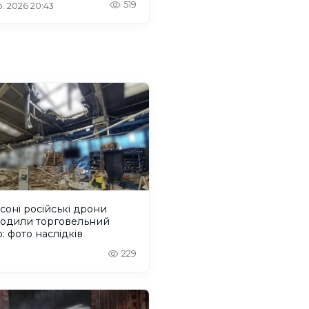
519
. 2026 20:43
соні російські дрони
одили торговельний
: фото наслідків
229