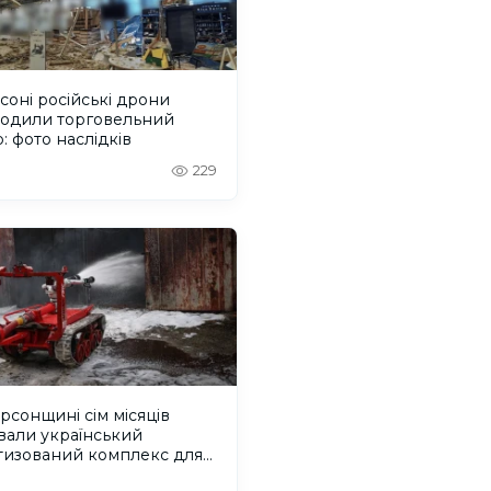
соні російські дрони
одили торговельний
: фото наслідків
229
рсонщині сім місяців
вали український
тизований комплекс для
жогасіння