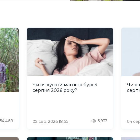
Чи очікувати магнітні бурі 3
Чи оч
серпня 2026 року?
серп
54,468
5,933
02 сер. 2026 18:55
04 сер