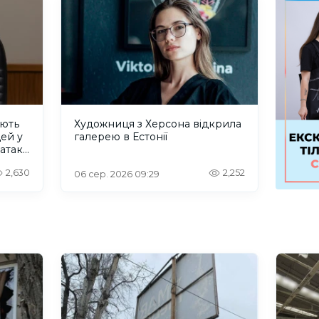
ують
Художниця з Херсона відкрила
дей у
галерею в Естонії
 атаку
2,630
2,252
06 сер. 2026 09:29