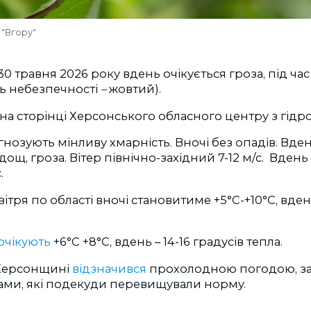
"Вгору"
0 травня 2026 року вдень очікується гроза, під ча
ень небезпечності
–
жовтий).
на сторінці Херсонського обласного центру з гідр
озують мінливу хмарність. Вночі без опадів. Вде
ощ, гроза. Вітер північно-західний 7-12 м/с. Вдень 
.
тря по області вночі становитиме +5°С-+10°С, вдень
очікують
+6°С +8°С
, вдень – 14-16 градусів тепла.
 Херсонщині
відзначився
прохолодною погодою, за
ами, які подекуди перевищували норму.