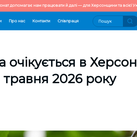
онат допомагає нам працювати й далі — для Херсонщини та всієї Ук
и
Про нас
Контакти
Cпівпраця
 очікується в Херсон
0 травня 2026 року