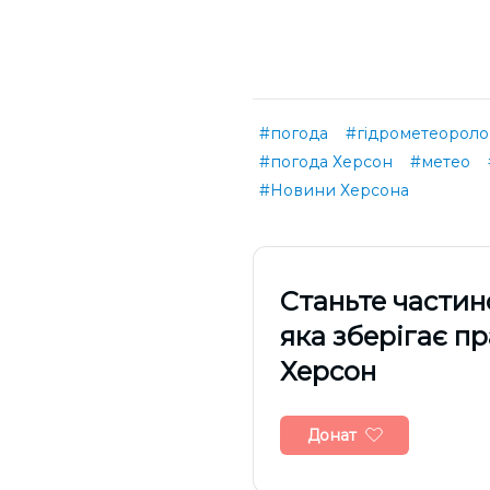
#погода
#гідрометеороло
#погода Херсон
#метео
#Новини Херсона
Cтаньте частин
яка зберігає п
Херсон
Донат