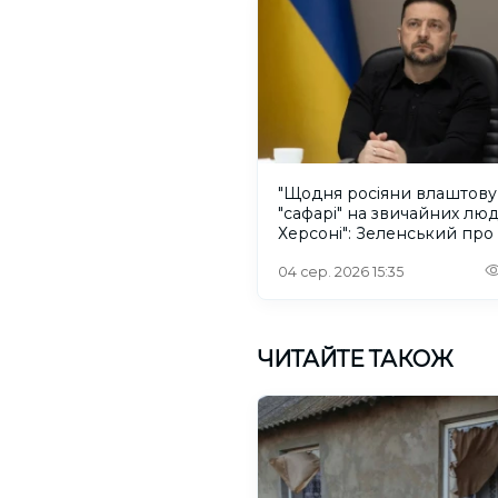
"Щодня росіяни влаштов
"сафарі" на звичайних лю
Херсоні": Зеленський про
російського дрона
04 сер. 2026 15:35
ЧИТАЙТЕ ТАКОЖ