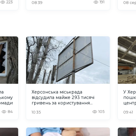
223
191
08:39
08 сер
ла
Херсонська міськрада
У Хер
ському
відсудила майже 293 тисячі
пошк
ромади
гривень за користування
центр
місцями для реклами
84
105
10:35
09:41