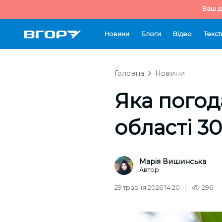
Ваш д
Новини
Блоги
Відео
Текст
Головна
Новини
Яка погода
області 3
Марія Вишинська
Автор
29 травня 2026 14:20
296