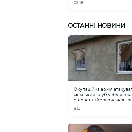
09:18
ОСТАННІ НОВИНИ
Окупаційна армія атакува
сільський клуб у Зеленів
старостаті Херсонської г
11:14