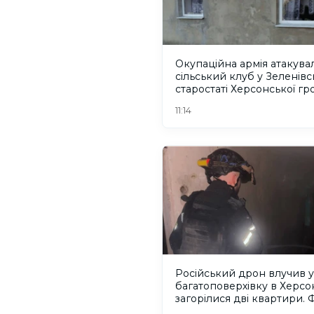
Окупаційна армія атакува
сільський клуб у Зеленів
старостаті Херсонської г
11:14
Російський дрон влучив у
багатоповерхівку в Херсон
загорілися дві квартири.