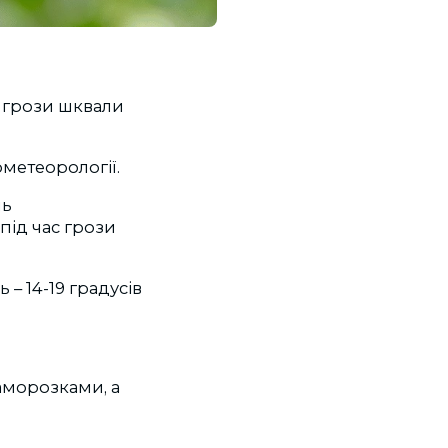
с грози шквали
ометеорології.
нь
під час грози
 – 14-19 градусів
морозками, а