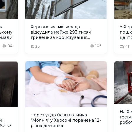
ла
Херсонська міськрада
У Хер
ському
відсудила майже 293 тисячі
пошк
ромади
гривень за користування
центр
місцями для реклами
84
105
10:35
09:41
На Хе
Через удар безпілотника
тесту
і:
"Молнія" у Херсоні поранена 12-
робо
 ФОТО
річна дівчинка
поже