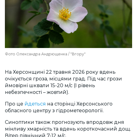
Фото Олександра Андрющенка / "Вгору"
На Херсонщині 22 травня 2026 року вдень
очікується гроза, місцями град. Під час грози
ймовірні шквали 15-20 м/с (I рівень
небезпечності
–
жовтий).
Про це
йдеться
на сторінці Херсонського
обласного центру з гідрометеорології.
Синоптики також прогнозують впродовж дня
мінливу хмарність та вдень короткочасний дощ.
Вітер північний 7-12 м/с
.