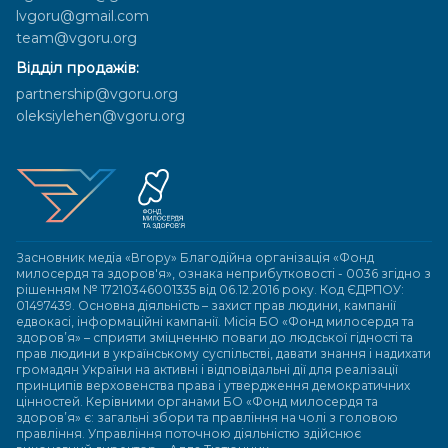
lvgoru@gmail.com
team@vgoru.org
Відділ продажів:
partnership@vgoru.org
oleksiylehen@vgoru.org
Засновник медіа «Вгору» Благодійна організація «Фонд
милосердя та здоров'я», ознака неприбутковості - 0036 згідно з
рішенням № 17210346001335 від 06.12.2016 року. Код ЄДРПОУ:
01497439. Основна діяльність – захист прав людини, кампанії
едвокасі, інформаційні кампанії. Місія БО «Фонд милосердя та
здоров’я» – сприяти зміцненню поваги до людської гідності та
прав людини в українському суспільстві, давати знання і надихати
громадян України на активні і відповідальні дії для реалізації
принципів верховенства права і утвердження демократичних
цінностей. Керівними органами БО «Фонд милосердя та
здоров’я» є: загальні збори та правління на чолі з головою
правління. Управління поточною діяльністю здійснює