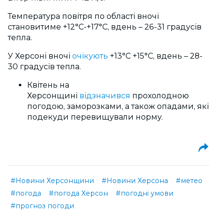
Температура повітря по області вночі
становитиме +12°С-+17°С, вдень – 26-31 градусів
тепла.
У Херсоні вночі
очікують
+13°С +15°С
, вдень – 28-
30 градусів тепла.
Квітень на
Херсонщині
відзначився
прохолодною
погодою, заморозками, а також опадами, які
подекуди перевищували норму.
#Новини Херсонщини
#Новини Херсона
#метео
#погода
#погода Херсон
#погодні умови
#прогноз погоди