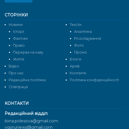
СТОРІНКИ
Новини
Тексти
Історії
Аналітика
Фактчек
Розслідування
Право
Фото
Перерва на каву
Промо
Життя
Блоги
Відео
Архів
Про нас
Контакти
Редакційна політика
Політика конфіденційності
Cпівпраця
КОНТАКТИ
Редакційний відділ:
ilona.polesova@gmail.com
vgorunews@gmail.com