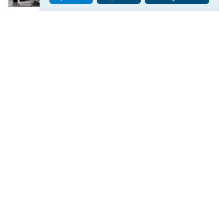
Російські обстріли спричинили 20 пожеж на АЗС
Херсонщини за півтора року
91
17:46
Читати ще
МАТЕРІАЛИ ПАРТНЕРІВ
ВГОРУ У СОЦМЕРЕЖАХ ТА МЕСЕНДЖЕРАХ