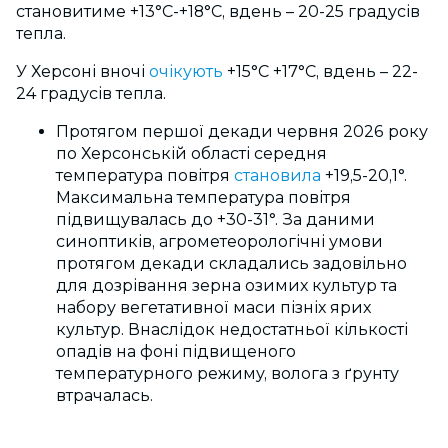
становитиме +13°С-+18°С, вдень – 20-25 градусів
тепла.
У Херсоні вночі
очікують
+15°С +17°С
, вдень – 22-
24 градусів тепла.
Протягом першої декади червня 2026 року
по Херсонській області с
ередня
температура повітря
становила
+19,5-20,1°.
Максимальна температура повітря
підвищувалась до +30-31°. За даними
синоптиків, агрометеорологічні умови
протягом декади складались задовільно
для дозрівання зерна озимих культур та
набору вегетативної маси пізніх ярих
культур. Внаслідок недостатньої кількості
опадів на фоні підвищеного
температурного режиму, волога з ґрунту
втрачалась.