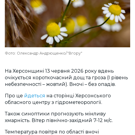
Фото: Олександр Андрющенко/"Вгору"
На Херсонщині 13 червня 2026 року вдень
очікується короткочасний дощ та гроза (I рівень
небезпечності – жовтий). Вночі – без опадів.
Про це
йдеться
на сторінці Херсонського
обласного центру з гідрометеорології.
Також синоптики прогнозують мінливу
хмарність. Вітер північно-західний 7-12 м/с.
Температура повітря по області вночі