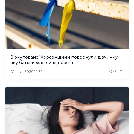
З окупованої Херсонщини повернули дівчинку,
яку батьки ховали від росіян
6,139
01 сер. 2026 14:35