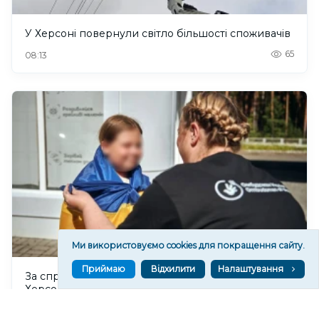
У Херсоні повернули світло більшості споживачів
65
08:13
Ми використовуємо cookies для покращення сайту.
Приймаю
Відхилити
Налаштування
За сприянням Офісу Омбудсмана з окупованої
Херсонщини виїхали понад 300 людей
117
08:00