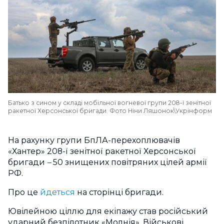
Батько з сином у складі мобільної вогневої групи 208-ї зенітної
ракетної Херсонської бригади. Фото Ніни Ляшонок\Укрінформ
На рахунку групи БпЛА-перехоплювачів
«Хантер» 208-ї зенітної ракетної Херсонської
бригади
–
50 знищених повітряних цілей армії
РФ.
Про це
йдеться
на сторінці бригади.
Ювілейною ціллю для екіпажу став російський
ударний безпілотник «Молнія». Військові