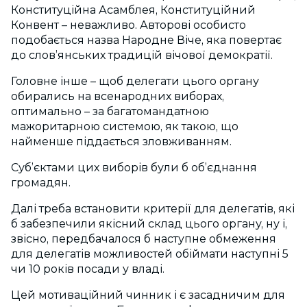
Конституційна Асамблея, Конституційний
Конвент – неважливо. Авторові особисто
подобається назва Народне Віче, яка повертає
до слов’янських традицій вічової демократії.
Головне інше – щоб делегати цього органу
обирались на всенародних виборах,
оптимально – за багатомандатною
мажоритарною системою, як такою, що
найменше піддається зловживанням.
Суб’єктами цих виборів були б об’єднання
громадян.
Далі треба встановити критерії для делегатів, які
б забезпечили якісний склад цього органу, ну і,
звісно, передбачалося б наступне обмеження
для делегатів можливостей обіймати наступні 5
чи 10 років посади у владі.
Цей мотиваційний чинник і є засадничим для