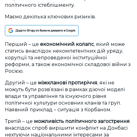
політичного істеблішменту.
Маємо декілька ключових ризиків.
Додати Вгору як бажане джерело в Google
Перший – це
економічний колапс
, який може
статись внаслідок некомпетентних дій уряду,
корупції та непроведеної інституційної
реформи, а також економічної складової війни з
Росією.
Другий – це
міжкланові протиріччя
, які не
можуть бути розв’язані в рамках діючої моделі
влади та управління та існуючого рівня
політичної культури основних кланів та груп.
Наявний приклад – ситуація з Корбаном.
Третій – це
можливість політичного загострення
внаслідок спроб вирішити конфлікт на Донбасі
нехтуючи національними інтересами за