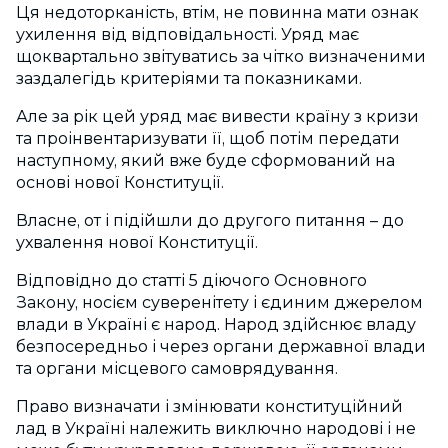
Ця недоторканість, втім, не повинна мати ознак
ухилення від відповідальності. Уряд має
щоквартально звітуватись за чітко визначеними
заздалегідь критеріями та показниками.
Але за рік цей уряд має вивести країну з кризи
та проінвентаризувати її, щоб потім передати
наступному, який вже буде сформований на
основі нової Конституції.
Власне, от і підійшли до другого питання – до
ухвалення нової Конституції.
Відповідно до статті 5 діючого Основного
Закону, носієм суверенітету і єдиним джерелом
влади в Україні є народ. Народ здійснює владу
безпосередньо і через органи державної влади
та органи місцевого самоврядування.
Право визначати і змінювати конституційний
лад в Україні належить виключно народові і не