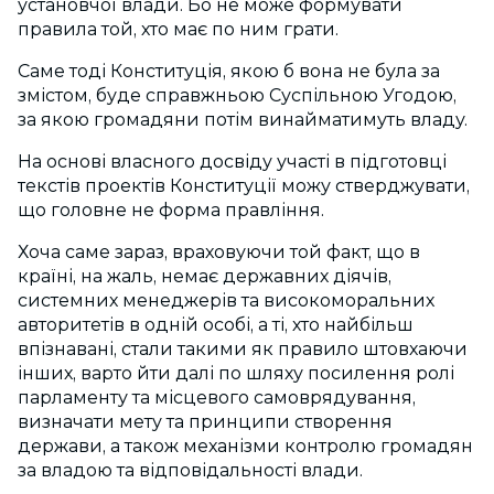
установчої влади. Бо не може формувати
правила той, хто має по ним грати.
Саме тоді Конституція, якою б вона не була за
змістом, буде справжньою Суспільною Угодою,
за якою громадяни потім винайматимуть владу.
На основі власного досвіду участі в підготовці
текстів проектів Конституції можу стверджувати,
що головне не форма правління.
Хоча саме зараз, враховуючи той факт, що в
країні, на жаль, немає державних діячів,
системних менеджерів та високоморальних
авторитетів в одній особі, а ті, хто найбільш
впізнавані, стали такими як правило штовхаючи
інших, варто йти далі по шляху посилення ролі
парламенту та місцевого самоврядування,
визначати мету та принципи створення
держави, а також механізми контролю громадян
за владою та відповідальності влади.