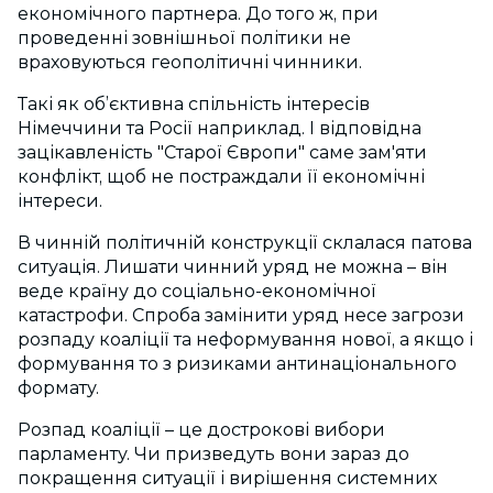
економічного партнера. До того ж, при
проведенні зовнішньої політики не
враховуються геополітичні чинники.
Такі як об’єктивна спільність інтересів
Німеччини та Росії наприклад. І відповідна
зацікавленість "Старої Європи" саме зам'яти
конфлікт, щоб не постраждали її економічні
інтереси.
В чинній політичній конструкції склалася патова
ситуація. Лишати чинний уряд не можна – він
веде країну до соціально-економічної
катастрофи. Спроба замінити уряд несе загрози
розпаду коаліції та неформування нової, а якщо і
формування то з ризиками антинаціонального
формату.
Розпад коаліції – це дострокові вибори
парламенту. Чи призведуть вони зараз до
покращення ситуації і вирішення системних