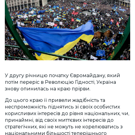
У другу річницю початку Євромайдану, який
потім переріс в Революцію Гідності, Україна
знову опинилась на краю прірви.
До цього краю її привели жадібність та
неспроможність піднятись зі своїх особистих
корисливих інтересів до рівня національних, чи,
принаймні, від своїх миттєвих інтересів до
стратегічних, які не можуть не корелюватись з
національними більшості теперішнього