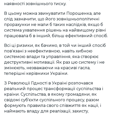
наявності зовнішнього тиску.
В цьому можна звинуватити Порошенка, але
слід зазначити, що його зовнішньополітичні
прорахунки не мали б таких наслідків, якщо б
система ухвалення рішень на найвищому рівні
працювала б в інший, більш ефективний спосіб.
Всі ці ризики, як бачимо, в той чи інший спосіб
пов’язані з неефективною, навіть хибною
системою влади та управління, яка створює
деструктивні мотивації. Як раз цю систему і не
змінюють, незважаючи на красиві гасла,
теперішні керівники України.
З Революції Гідності в Україні розпочався
реальний процес трансформації суспільства і
країни. Суспільства, в якому громадяни, як
свідомі суб'єкти суспільного процесу, разом
формують правила свого співжиття як нації, і
наймають владу для реалізації, захисту,