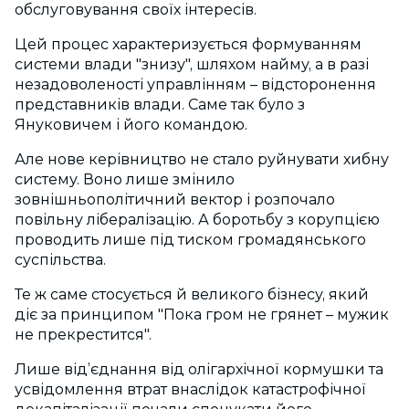
обслуговування своїх інтересів.
Цей процес характеризується формуванням
системи влади "знизу", шляхом найму, а в разі
незадоволеності управлінням – відсторонення
представників влади. Саме так було з
Януковичем і його командою.
Але нове керівництво не стало руйнувати хибну
систему. Воно лише змінило
зовнішньополітичний вектор і розпочало
повільну лібералізацію. А боротьбу з корупцією
проводить лише під тиском громадянського
суспільства.
Те ж саме стосується й великого бізнесу, який
діє за принципом "Пока гром не грянет – мужик
не прекрестится".
Лише від’єднання від олігархічної кормушки та
усвідомлення втрат внаслідок катастрофічної