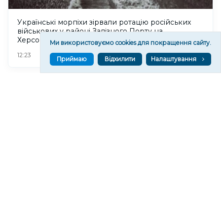
Українські морпіхи зірвали ротацію російських
військових у районі Залізного Порту на
Херсонщині. ВІДЕО
Ми використовуємо cookies для покращення сайту.
18
12:23
Приймаю
Відхилити
Налаштування
Внаслідок атаки російських дронів у Херсоні
пошкоджені кілька квартир. ФОТО