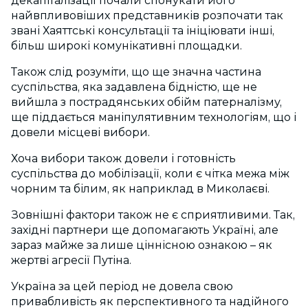
декапіталізації почали спонукати його
найвпливовіших представників розпочати так
звані Хаяттські консультації та ініціювати інші,
більш широкі комунікативні площадки.
Також слід розуміти, що ще значна частина
суспільства, яка задавлена бідністю, ще не
вийшла з пострадянських обійм патерналізму,
ще піддається маніпулятивним технологіям, що і
довели місцеві вибори.
Хоча вибори також довели і готовність
суспільства до мобілізації, коли є чітка межа між
чорним та білим, як наприклад в Миколаєві.
Зовнішні фактори також не є сприятливими. Так,
західні партнери ще допомагають Україні, але
зараз майже за лише ціннісною ознакою – як
жертві агресії Путіна.
Україна за цей період не довела свою
привабливість як перспективного та надійного