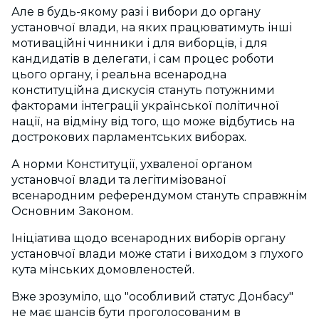
Але в будь-якому разі і вибори до органу
установчої влади, на яких працюватимуть інші
мотиваційні чинники і для виборців, і для
кандидатів в делегати, і сам процес роботи
цього органу, і реальна всенародна
конституційна дискусія стануть потужними
факторами інтеграції української політичної
нації, на відміну від того, що може відбутись на
дострокових парламентських виборах.
А норми Конституції, ухваленої органом
установчої влади та легітимізованої
всенародним референдумом стануть справжнім
Основним Законом.
Ініціатива щодо всенародних виборів органу
установчої влади може стати і виходом з глухого
кута мінських домовленостей.
Вже зрозуміло, що "особливий статус Донбасу"
не має шансів бути проголосованим в