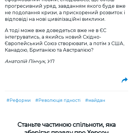
прогресивний уряд, завданням якого буде вже
не подолання кризи, а прискорений розвиток і
відповіді на нові цивілізаційні виклики.
А тоді може вже доведеться вже не в ЄС
інтегруватись, а якийсь новий Східно-
Європейський Союз створювати, а потім з США,
Канадою, Британією та Австралією?
Анатолій Пінчук, УП
#Реформи
#Революція гідності
#майдан
Cтаньте частиною спільноти, яка
зберігає правду про Херсон