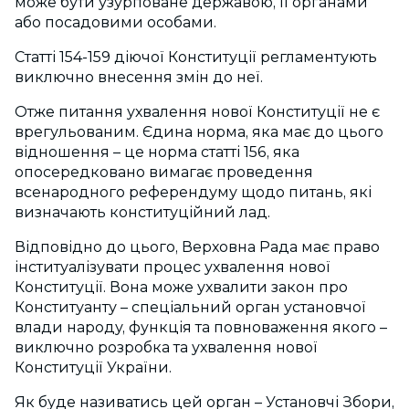
може бути узурповане державою, її органами
або посадовими особами.
Статті 154-159 діючої Конституції регламентують
виключно внесення змін до неї.
Отже питання ухвалення нової Конституції не є
врегульованим. Єдина норма, яка має до цього
відношення – це норма статті 156, яка
опосередковано вимагає проведення
всенародного референдуму щодо питань, які
визначають конституційний лад.
Відповідно до цього, Верховна Рада має право
інституалізувати процес ухвалення нової
Конституції. Вона може ухвалити закон про
Конституанту – спеціальний орган установчої
влади народу, функція та повноваження якого –
виключно розробка та ухвалення нової
Конституції України.
Як буде називатись цей орган – Установчі Збори,