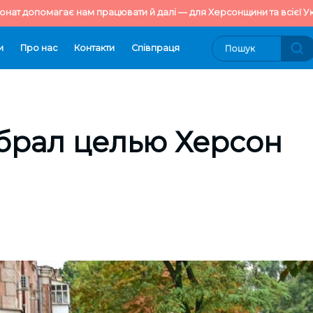
онат допомагає нам працювати й далі — для Херсонщини та всієї Ук
и
Про нас
Контакти
Cпівпраця
брал целью Херсон