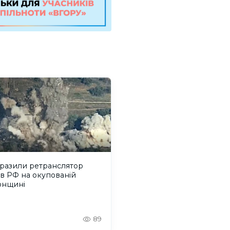
уразили ретранслятор
в РФ на окупованій
онщині
89