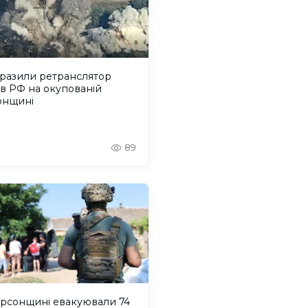
уразили ретранслятор
в РФ на окупованій
онщині
89
ерсонщині евакуювали 74