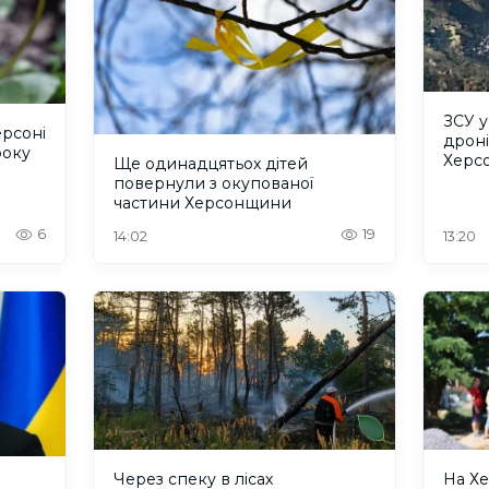
ЗСУ 
ерсоні
дроні
року
Херс
Ще одинадцятьох дітей
повернули з окупованої
частини Херсонщини
6
19
14:02
13:20
Через спеку в лісах
На Х