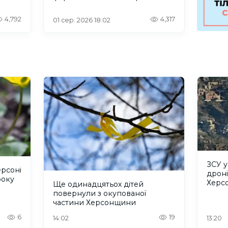
проблеми зі світлом та
інтернетом
4,792
4,317
01 сер. 2026 18:02
ЗСУ 
ерсоні
дроні
року
Херс
Ще одинадцятьох дітей
повернули з окупованої
частини Херсонщини
6
19
14:02
13:20