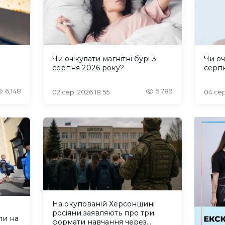
и
Чи очікувати магнітні бурі 3
Чи оч
серпня 2026 року?
серп
6,148
5,789
02 сер. 2026 18:55
04 сер
На окупованій Херсонщині
росіяни заявляють про три
ли на
формати навчання через