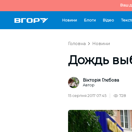
Ваш д
Новини
Блоги
Відео
Текст
Головна
Новини
Дождь вы
Вікторія Глєбова
Автор
15 серпня 2017 07:45
728