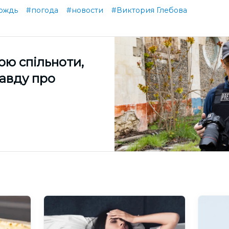
ождь
#погода
#новости
#Виктория Глебова
ою спільноти,
равду про