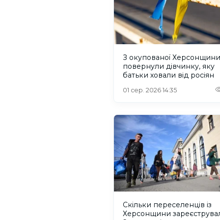
З окупованої Херсонщин
повернули дівчинку, яку
батьки ховали від росіян
01 сер. 2026 14:35
Скільки переселенців із
Херсонщини зареєструва