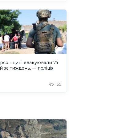
ерсонщині евакуювали 74
 за тиждень, — поліція
165