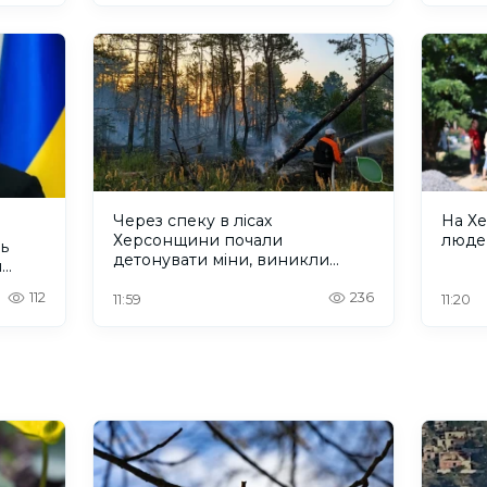
Через спеку в лісах
На Х
Херсонщини почали
людей
ь
детонувати міни, виникли
ч
пожежі
112
236
11:59
11:20