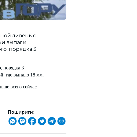
ной ливень с
ки выпали
го, порядка 3
, порядка 3
й, где выпало 18 мм.
льше всего сейчас
Поширити: