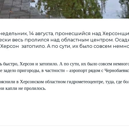
едельник, 14 августа, пронесшийся над Херсонщи
ески весь пролился над областным центром. Осад
 Херсон затопило. А по сути, их было совсем немно
 быстро, Херсон и затопило. А по сути, их было совсем немного
 задело пригороды, в частности – аэропорт рядом с Чернобаевко
пояснили в Херсонском областном гидрометеоцентре, туда, где бо
ни капли не пролилось.