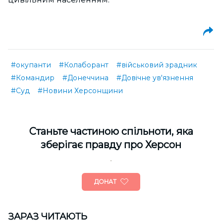
#окупанти
#Колаборант
#військовий зрадник
#Командир
#Донеччина
#Довічне ув'язнення
#Суд
#Новини Херсонщини
Cтаньте частиною спільноти, яка
зберігає правду про Херсон
ДОНАТ
ЗАРАЗ ЧИТАЮТЬ