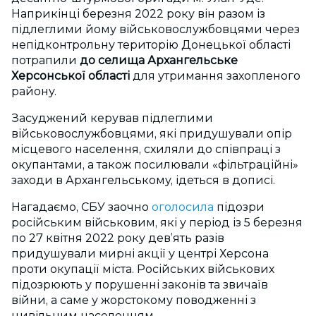
Наприкінці березня 2022 року він разом із
підлеглими йому військовослужбовцями через
непідконтрольну територію Донецької області
потрапили
до селища Архангельське
Херсонської області
для утримання захопленого
району.
Засуджений керував підлеглими
військовослужбовцями, які придушували опір
місцевого населення, схиляли до співпраці з
окупантами, а також посилювали «фільтраційні»
заходи в Архангельському, ідеться в дописі.
Нагадаємо, СБУ заочно
оголосила
підозри
російським військовим, які у період із 5 березня
по 27 квітня 2022 року девʼять разів
придушували мирні акції у центрі Херсона
проти окупації міста. Російських військових
підозрюють у порушенні законів та звичаїв
війни, а саме у жорстокому поводженні з
цивільним населенням.