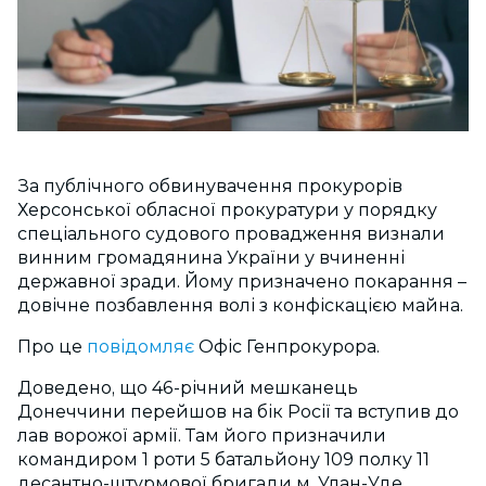
За публічного обвинувачення прокурорів
Херсонської обласної прокуратури у порядку
спеціального судового провадження визнали
винним громадянина України у вчиненні
державної зради. Йому призначено покарання –
довічне позбавлення волі з конфіскацією майна.
Про це
повідомляє
Офіс Генпрокурора.
Доведено, що 46-річний мешканець
Донеччини перейшов на бік Росії та вступив до
лав ворожої армії. Там його призначили
командиром 1 роти 5 батальйону 109 полку 11
десантно-штурмової бригади м. Улан-Уде.