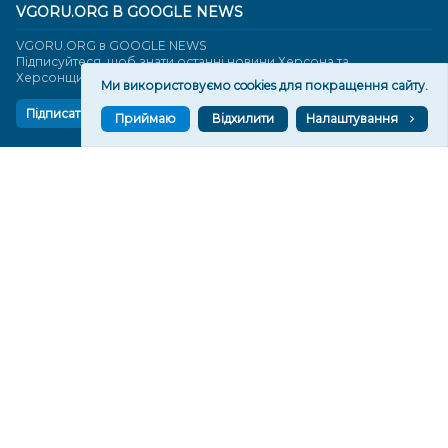
VGORU.ORG В GOOGLE NEWS
VGORU.ORG в GOOGLE NEWS
Підписуйтеся, щоб знати останні новини Херсона та
Херсонщини сьогодні
Ми використовуємо cookies для покращення сайту.
Підписатися
Приймаю
Відхилити
Налаштування
СТОРІНКИ
Новини
Тексти
Історії
Аналітика
Фактчек
Розслідування
Право
Фото
Перерва на каву
Промо
Життя
Блоги
Відео
Архів
Про нас
Контакти
Редакційна політика
Політика конфіденційності
Cпівпраця