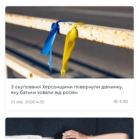
З окупованої Херсонщини повернули дівчинку,
яку батьки ховали від росіян
6,162
01 сер. 2026 14:35