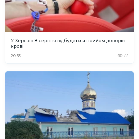
У Херсоні 8 серпня відбудеться прийом донорів
крові
77
20:53