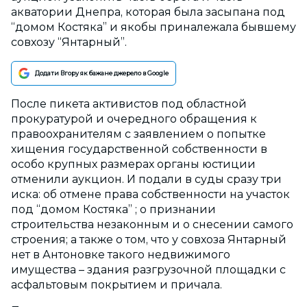
акватории Днепра, которая была засыпана под
“домом Костяка” и якобы приналежала бывшему
совхозу “Янтарный”.
Додати Вгору як бажане джерело в Google
После пикета активистов под областной
прокуратурой и очередного обращения к
правоохранителям с заявлением о попытке
хищения государственной собственности в
особо крупных размерах органы юстиции
отменили аукцион. И подали в суды сразу три
иска: об отмене права собственности на участок
под “домом Костяка” ; о признании
строительства незаконным и о снесении самого
строения; а также о том, что у совхоза Янтарный
нет в Антоновке такого недвижимого
имущества – здания разгрузочной площадки с
асфальтовым покрытием и причала.