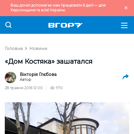
Ваш донат допомагає нам працювати й далі — для
Херсонщини та всієї України.
Головна
Новини
«Дом Костяка» зашатался
Вікторія Глєбова
Автор
28 травня 2016 12:00
970