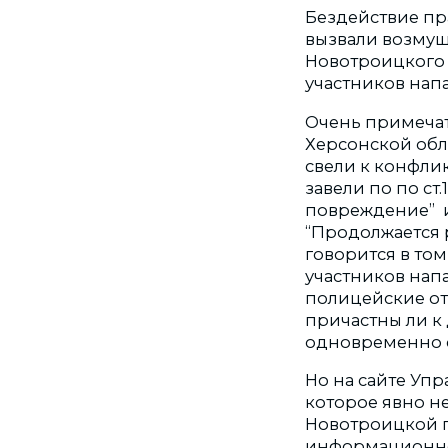
Бездействие пр
вызвали возмущ
Новотроицкого 
участников нап
Очень примечат
Херсонской обл
свели к конфлик
завели по по ст
повреждение” и 
“Продолжается р
говорится в то
участников нап
полицейские от
причастны ли к
одновременно с 
Но на сайте Уп
которое явно н
Новотроицкой п
информационног