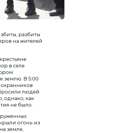
избиты, разбиты
еров на жителей
 крестьяне
ор в селе
ором.
 землю. В 5:00
а охранников
сбросили людей
, однако, как
тия не было.
ооруженных
ткрыли огонь из
на земле,