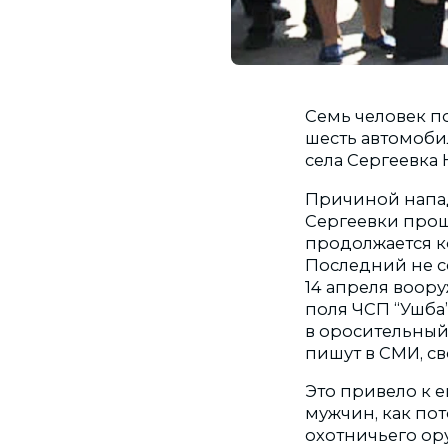
Семь человек п
шесть автомоби
села Сергеевка
Причиной напад
Сергеевки прошл
продолжается 
Последний не с
14 апреля воор
поля ЧСП “Ушба
в оросительный
пишут в СМИ, с
Это привело к е
мужчин, как пот
охотничьего ор