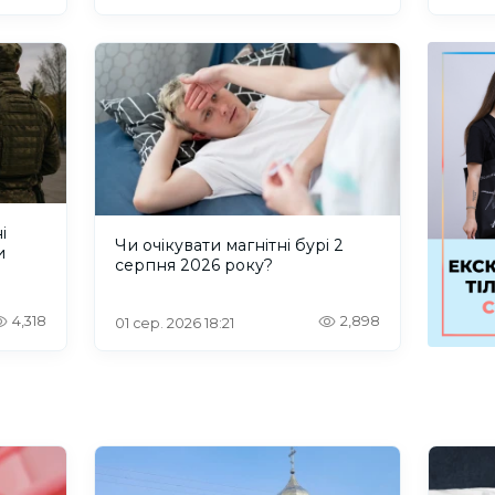
і
Чи очікувати магнітні бурі 2
и
серпня 2026 року?
4,318
2,898
01 сер. 2026 18:21