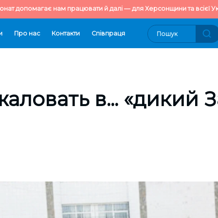
онат допомагає нам працювати й далі — для Херсонщини та всієї Ук
и
Про нас
Контакти
Cпівпраця
аловать в... «дикий 