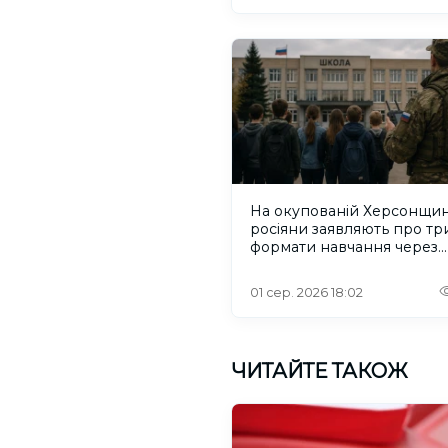
На окупованій Херсонщин
росіяни заявляють про тр
формати навчання через
проблеми зі світлом та
інтернетом
01 сер. 2026 18:02
ЧИТАЙТЕ ТАКОЖ