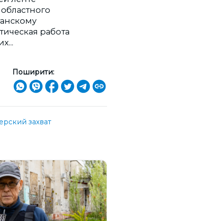
я областного
танскому
тическая работа
...
Поширити:
ерский захват