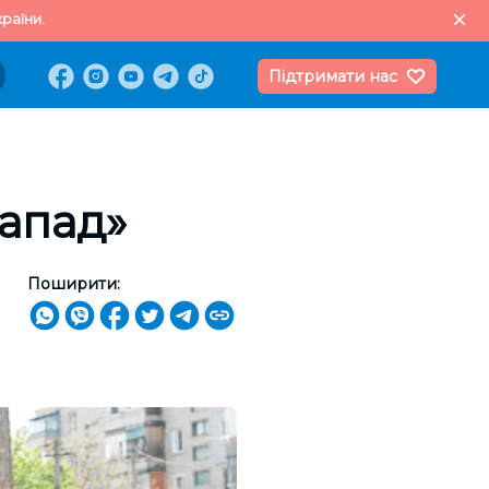
раїни.
Підтримати нас
Запад»
Поширити: