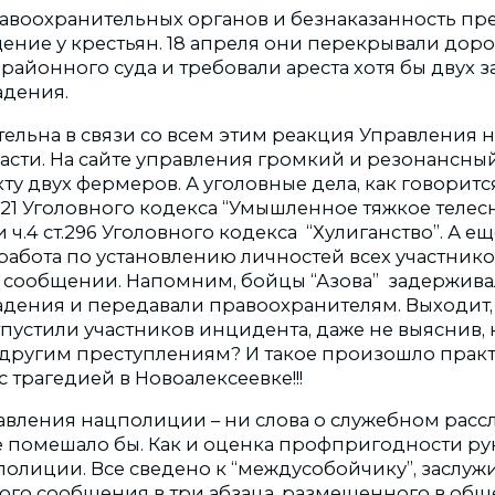
авоохранительных органов и безнаказанность пр
ение у крестьян. 18 апреля они перекрывали доро
районного суда и требовали ареста хотя бы двух 
адения.
ельна в связи со всем этим реакция Управления 
асти. На сайте управления громкий и резонансн
ту двух фермеров. А уголовные дела, как говоритс
.121 Уголовного кодекса “Умышленное тяжкое телес
ч.4 ст.296 Уголовного кодекса “Хулиганство”. А еще
абота по установлению личностей всех участников
м сообщении. Напомним, бойцы “Азова” задержива
адения и передавали правоохранителям. Выходит
пустили участников инцидента, даже не выяснив, 
 другим преступлениям? И такое произошло прак
трагедией в Новоалексеевке!!!
равления нацполиции – ни слова о служебном расс
е помешало бы. Как и оценка профпригодности р
олиции. Все сведено к “междусобойчику”, заслу
о сообщения в три абзаца, размещенного в общ