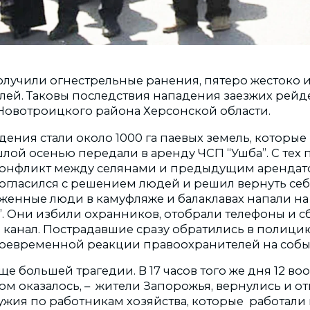
олучили огнестрельные ранения, пятеро жестоко 
лей. Таковы последствия нападения заезжих рейд
 Новотроицкого района Херсонской области.
ения стали около 1000 га паевых земель, которые
ой осенью передали в аренду ЧСП “Ушба”. С тех п
конфликт между селянами и предыдущим арендат
огласился с решением людей и решил вернуть себе
уженные люди в камуфляже и балаклавах напали н
”. Они избили охранников, отобрали телефоны и 
 канал. Пострадавшие сразу обратились в полицию
воевременной реакции правоохранителей на собы
ще большей трагедии. В 17 часов того же дня 12 в
ом оказалось, – жители Запорожья, вернулись и о
ужия по работникам хозяйства, которые работали 