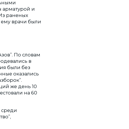
льными
ы арматурой и
Из раненых
 ему врачи были
зов”. По словам
еодевались в
ния были без
нные оказались
зборок”.
ий же день 10
естовали на 60
, среди
тво”,