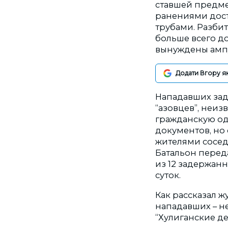
ставшей предме
ранениями дост
трубами. Разби
больше всего д
вынуждены ампу
Додати Вгору я
Нападавших заде
“азовцев”, неиз
гражданскую од
документов, но
жителями сосед
Батальон перед
из 12 задержанн
суток.
Как рассказал 
нападавших – не
“Хулиганские де