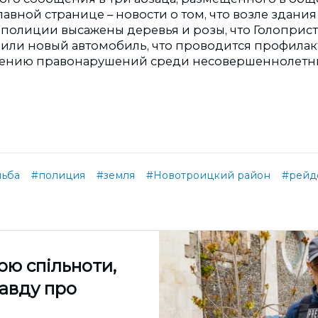
главной странице – новости о том, что возле здани
полиции высажены деревья и розы, что Голоприс
или новый автомобиль, что проводится профилак
ению правонарушений среди несовершеннолетних
льба
#полиция
#земля
#Новотроицкий район
#рейд
ою спільноти,
равду про