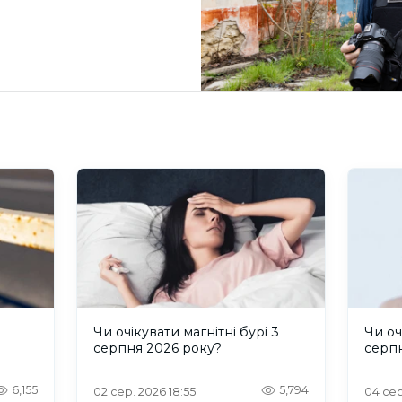
и
Чи очікувати магнітні бурі 3
Чи оч
серпня 2026 року?
серп
6,155
5,794
02 сер. 2026 18:55
04 сер