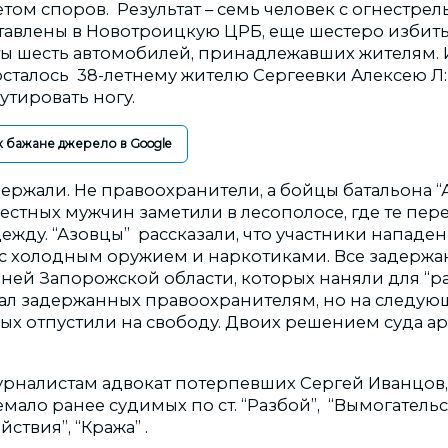
том споров. Результат – семь человек с огнестре
авлены в Новотроицкую ЦРБ, еще шестеро избит
ты шесть автомобилей, принадлежавших жителям. 
осталось 38-летнему жителю Сергеевки Алексею Л:
тировать ногу.
к бажане джерело в Google
ржали. Не правоохранители, а бойцы батальона “А
вестных мужчин заметили в лесополосе, где те пер
ежду. “Азовцы” рассказали, что участники нападе
 с холодным оружием и наркотиками. Все задержа
ней Запорожской области, которых наняли для “ра
ал задержанных правоохранителям, но на следующ
ых отпустили на свободу. Двоих решением суда ар
журналистам адвокат потерпевших Сергей Иванцов
мало ранее судимых по ст. “Разбой”, “Вымогательс
йствия”, “Кража” .