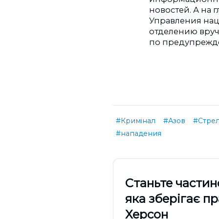
новостей. А на 
Управления нац
отделению вруч
по предупрежд
#Кримінал
#Азов
#Стре
#нападения
Cтаньте частин
яка зберігає п
Херсон