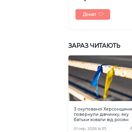
Донат
ЗАРАЗ ЧИТАЮТЬ
З окупованої Херсонщин
повернули дівчинку, яку
батьки ховали від росіян
01 сер. 2026 14:35