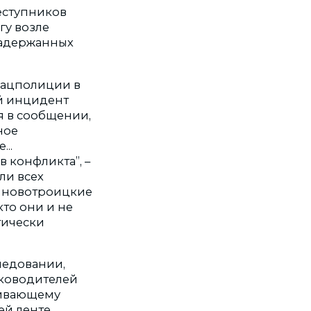
еступников
гу возле
задержанных
нацполиции в
ый инцидент
я в сообщении,
ное
...
 конфликта”, –
ли всех
, новотроицкие
кто они и не
тически
ледовании,
уководителей
живающему
ей ленте