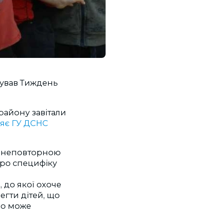
ртував Тиждень
району завітали
яє ГУ ДСНС
з неповторною
про специфіку
до якої охоче
егти дітей, що
 бо може