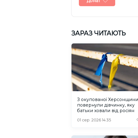
Донат
ЗАРАЗ ЧИТАЮТЬ
З окупованої Херсонщин
повернули дівчинку, яку
батьки ховали від росіян
01 сер. 2026 14:35