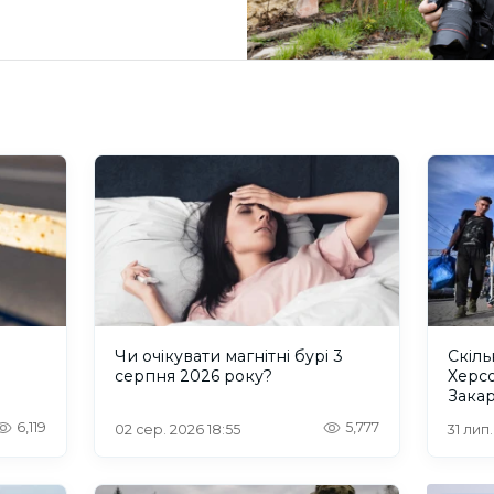
и
Чи очікувати магнітні бурі 3
Скіль
серпня 2026 року?
Херс
Закар
6,119
5,777
02 сер. 2026 18:55
31 лип