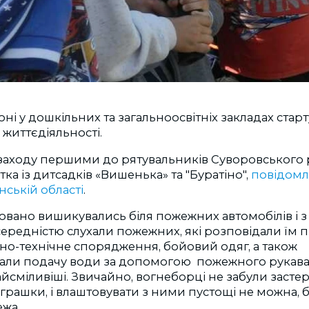
соні у дошкільних та загальноосвітніх закладах ста
 життєдіяльності.
 заходу першими до рятувальників Суворовського 
тка із дитсадків «Вишенька» та "Буратіно",
повідомл
нській області
.
овано вишикувались біля пожежних автомобілів і 
ередністю слухали пожежних, які розповідали їм 
но-технічне спорядження, бойовий одяг, а також
ли подачу води за допомогою пожежного рукава, 
сміливіші. Звичайно, вогнеборці не забули застер
 іграшки, і влаштовувати з ними пустощі не можна,
ежа.