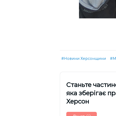
#Новини Херсонщини
#М
Cтаньте частин
яка зберігає п
Херсон