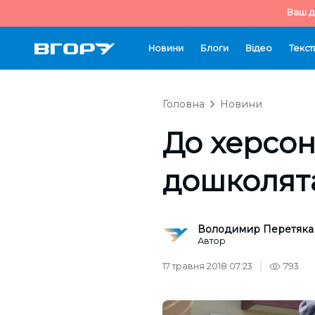
Ваш д
Новини
Блоги
Відео
Текст
Головна
Новини
До херсон
дошколят
Володимир Перетяка
Автор
17 травня 2018 07:23
793