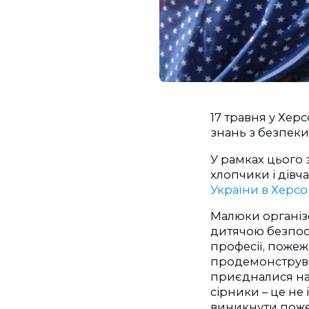
17 травня у Хер
знань з безпеки
У рамках цього
хлопчики і дівча
України в Херсо
Малюки організ
дитячою безпос
професії, пожеж
продемонструва
приєдналися най
сірники – це не
виникнути пож