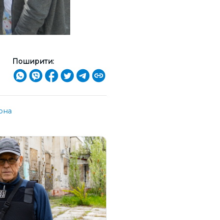
Поширити:
она