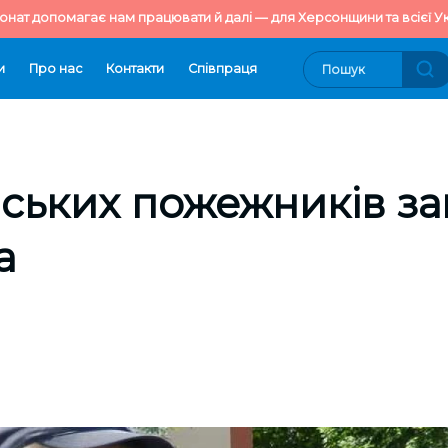
онат допомагає нам працювати й далі — для Херсонщини та всієї Ук
и
Про нас
Контакти
Cпівпраця
ських пожежників за
а