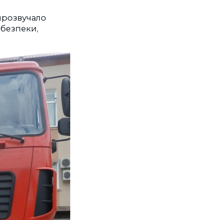
 прозвучало
 безпеки,