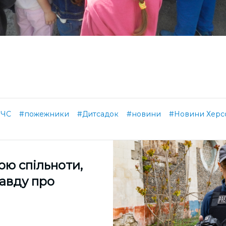
ЧС
#пожежники
#Дитсадок
#новини
#Новини Херс
ою спільноти,
равду про