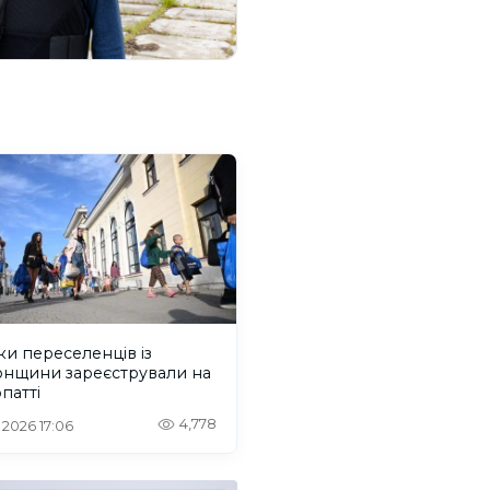
ки переселенців із
онщини зареєстрували на
патті
4,778
. 2026 17:06