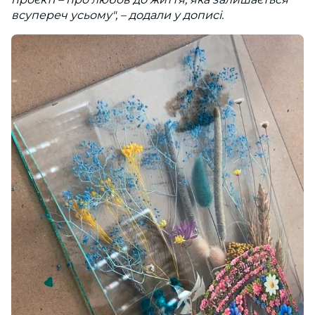
всупереч усьому", – додали у дописі.