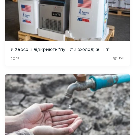
У Херсоні відкриють “пункти охолодження”
150
20:19