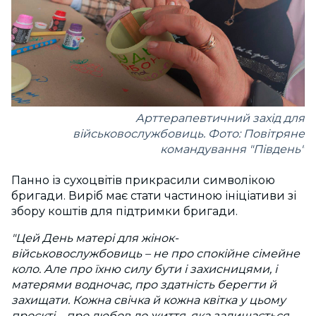
Арттерапевтичний захід для
військовослужбовиць. Фото: Повітряне
командування "Південь"
Панно із сухоцвітів прикрасили символікою
бригади. Виріб має стати частиною ініціативи зі
збору коштів для підтримки бригади.
"
Цей День матері для жінок-
військовослужбовиць – не про спокійне сімейне
коло. Але про їхню силу бути і захисницями, і
матерями водночас, про здатність берегти й
захищати.
Кожна свічка й кожна квітка у цьому
проєкті – про любов до життя, яка залишається