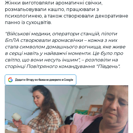
Жінки виготовляли ароматичні свічки,
розмальовували кашпо, працювали з
психологинею, а також створювали декоративне
панно із сухоцвітів.
"Військові медики, оператори станцій, пілоти
БпЛА створювали аромасвічки – кожна з них
стала символом домашнього вогнища, яке живе
в серці навіть у найважчі моменти. Це було про
світло, що вони несуть іншим", – розповіли на
сторінці Повітряного командування "Південь".
Додати Вгору як бажане джерело в Google