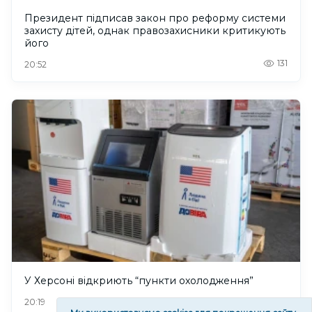
Президент підписав закон про реформу системи
захисту дітей, однак правозахисники критикують
його
131
20:52
У Херсоні відкриють “пункти охолодження”
150
20:19