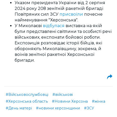
Указом президента України від 2 серпня
2024 року 208 зенітній ракетній бригаді
Повітряних сил ЗСУ
присвоїли
почесне
найменування "Херсонська".
У Миколаєві
відбулася
виставка на якій
були представлені світлини та особисті речі
військових, експонати бойової роботи.
Експозиція розповідає історії бійців, які
обороняють Миколаївщину, зокрема, й
воїнів зенітної ракетної Херсонської
бригади.
#Військовослужбовці
#військові
#Херсонська область
#Новини Херсона
#жінка
#День матері
#новини херсонщини
#ЗСУ