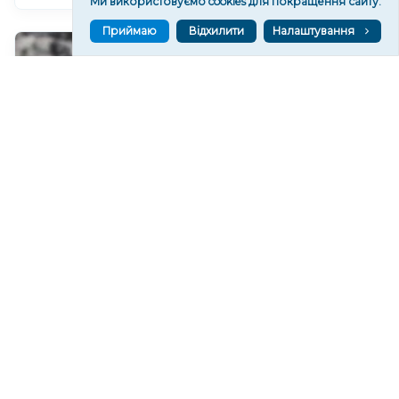
Ми використовуємо cookies для покращення сайту.
Приймаю
Відхилити
Налаштування
У Херсонському водоканалі закликають
економно користуватися водою
192
19:46
Читати ще