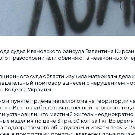
 года судья Ивановского райсуда Валентина Кирса
рого правоохранители обвиняют в незаконных опе
яционного суда области изучила материалы дела 
равдательный приговор вынесен с нарушением но
о Кодекса Украины.
ном пункте приема металлолома на территории ч
пгт. Ивановка было начато весной прошлого года.
и установили, что местный житель неоднократно 
ые изделия по цене 3 грн. 50 коп за 1 кг. Во время
ва подозреваемого обнаружены и изъяты весы и 23
кже, в присутствии понятых, владелец дома призна