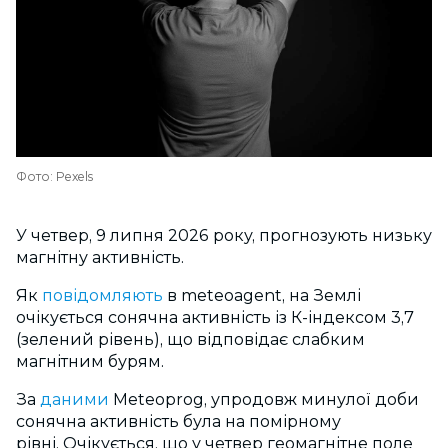
Фото: Pexels
У четвер, 9 липня 2026 року, прогнозують низьку
магнітну активність.
Як
повідомляють
в meteoagent, на Землі
очікується сонячна активність із К-індексом 3,7
(зелений рівень), що відповідає слабким
магнітним бурям.
За
даними
Meteoprog, упродовж минулої доби
сонячна активність була на
помірному
рівні.
Очікується, що у четвер геомагнітне поле