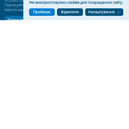
VGORU.ORG в GOOGLE NEWS
Ми використовуємо cookies для покращення сайту.
Підписуйтеся, щоб знати останні новини Херсона та
Херсонщини сьогодні
Приймаю
Відхилити
Налаштування
Підписатися
СТОРІНКИ
Новини
Тексти
Історії
Аналітика
Фактчек
Розслідування
Право
Фото
Перерва на каву
Промо
Життя
Блоги
Відео
Архів
Про нас
Контакти
Редакційна політика
Політика конфіденційності
Cпівпраця
КОНТАКТИ