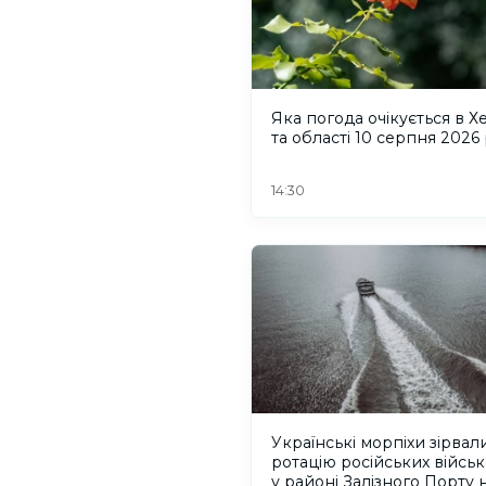
Яка погода очікується в Х
та області 10 серпня 2026
14:30
Українські морпіхи зірвал
ротацію російських війсь
у районі Залізного Порту 