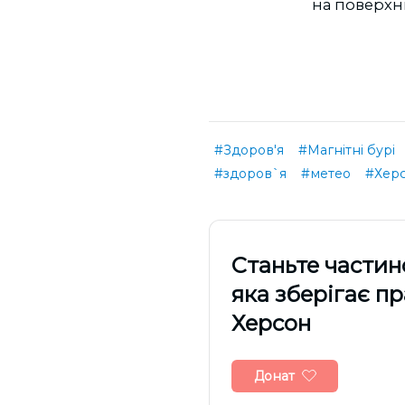
на поверхні 
#Здоров'я
#Магнітні бурі
#здоров`я
#метео
#Херс
Cтаньте частин
яка зберігає п
Херсон
Донат