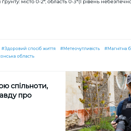
ґрунту: місто 0-2°, область 0-3°(I рівень небезпечно
#Здоровий спосіб життя
#Метеочутливість
#Магнітна 
онська область
ою спільноти,
равду про