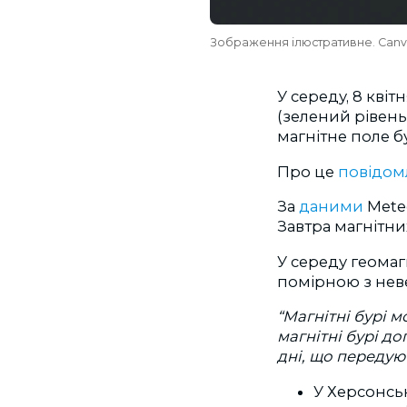
Зображення ілюстративне. Can
У середу, 8 квіт
(зелений рівень)
магнітне поле б
Про це
повідом
За
даними
Meteo
Завтра магнітних
У середу геомаг
помірною з неве
“Магнітні бурі 
магнітні бурі д
дні, що передую
У Херсонськ