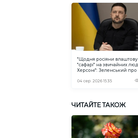
"Щодня росіяни влаштов
"сафарі" на звичайних лю
Херсоні": Зеленський про
російського дрона
04 сер. 2026 15:35
ЧИТАЙТЕ ТАКОЖ