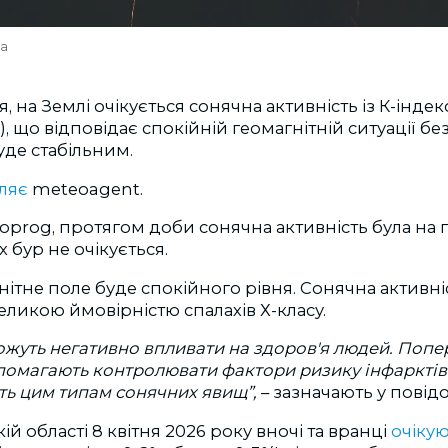
va
ня, на Землі очікується сонячна активність із К-індек
, що відповідає спокійній геомагнітній ситуації бе
уде стабільним.
ляє
meteoagent.
prog, протягом доби сонячна активність була на п
 бур не очікується.
нітне поле буде
спокійного рівня. С
онячна активні
ликою ймовірністю спалахів Х-класу.
можуть негативно впливати на здоров'я людей. Поп
опомагають контролювати фактори ризику інфарктів т
ть цим типам сонячних явищ”,
–
зазначають у повід
ій області 8 квітня 2026 року вночі та вранці
очіку