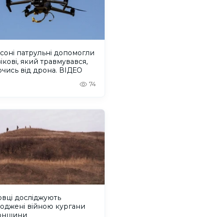
соні патрульні допомогли
ікові, який травмувався,
чись від дрона. ВІДЕО
74
вці досліджують
оджені війною кургани
онщини