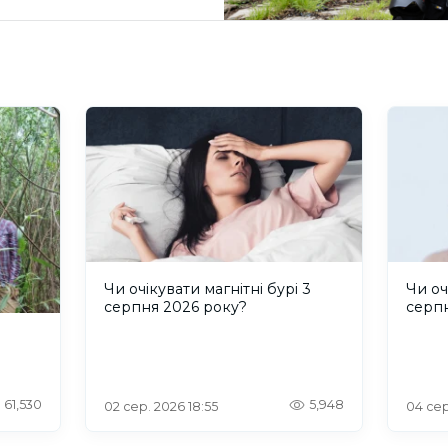
Чи очікувати магнітні бурі 3
Чи оч
серпня 2026 року?
серп
61,530
5,948
02 сер. 2026 18:55
04 сер