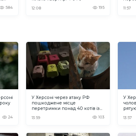
584
195
12:08
11:57
ерсоні
У Херсоні через атаку РФ
У Хер
 року
пошкоджене місце
чолов
перетримки понад 40 котів із
рятую
притулку "Кіт Бегемот"
24
103
13:59
13:57