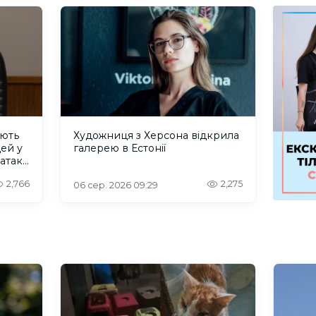
ують
Художниця з Херсона відкрила
дей у
галерею в Естонії
 атаку
2,766
2,275
06 сер. 2026 09:29