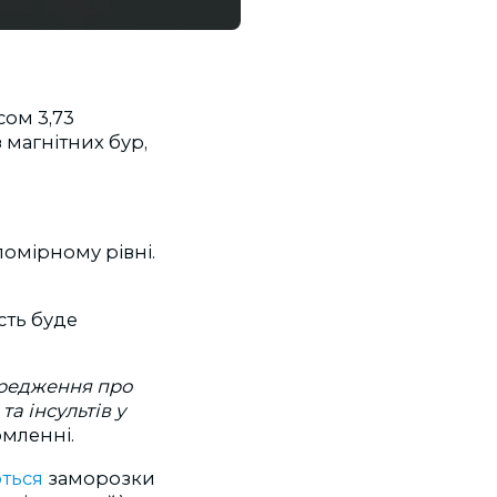
сом 3,73
з магнітних бур,
омірному рівні.
сть буде
ередження про
а інсультів у
омленні.
ються
заморозки