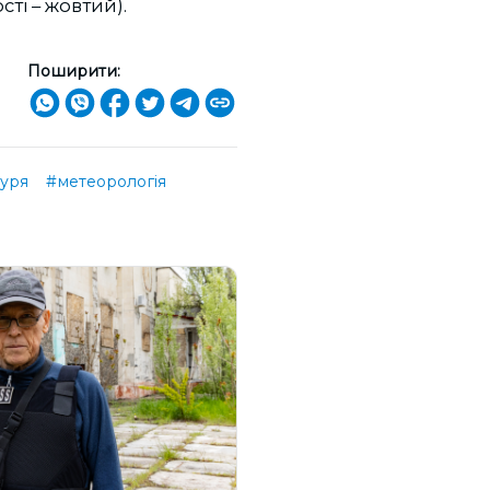
сті – жовтий).
Поширити:
буря
#метеорологія