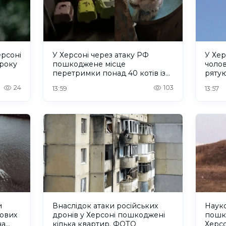
ерсоні
У Херсоні через атаку РФ
У Хер
 року
пошкоджене місце
чолов
перетримки понад 40 котів із
рятую
притулку "Кіт Бегемот"
24
103
13:59
13:57
и
Внаслідок атаки російських
Науко
кових
дронів у Херсоні пошкоджені
пошк
на
кілька квартир. ФОТО
Херс