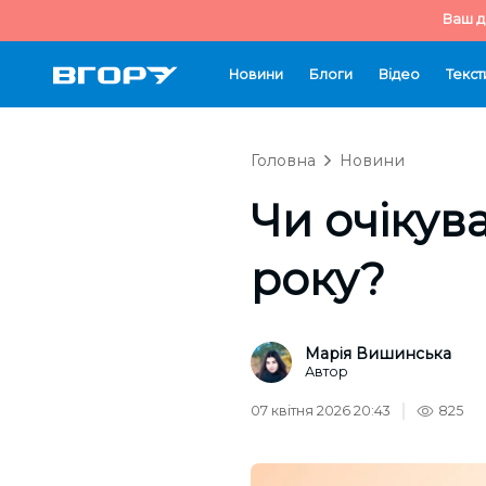
Ваш д
Новини
Блоги
Відео
Текст
Головна
Новини
Чи очікува
року?
Марія Вишинська
Автор
07 квітня 2026 20:43
825