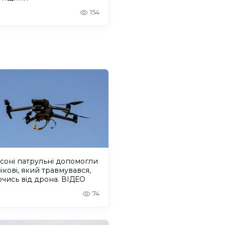
154
соні патрульні допомогли
ікові, який травмувався,
чись від дрона. ВІДЕО
74