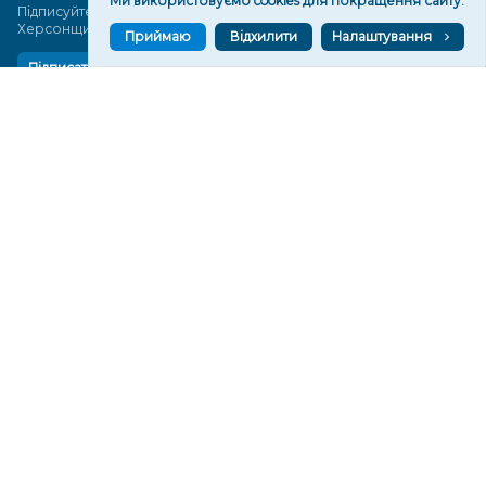
Ми використовуємо cookies для покращення сайту.
Підписуйтеся, щоб знати останні новини Херсона та
Херсонщини сьогодні
Приймаю
Відхилити
Налаштування
Підписатися
СТОРІНКИ
Новини
Тексти
Історії
Аналітика
Фактчек
Розслідування
Право
Фото
Перерва на каву
Промо
Життя
Блоги
Відео
Архів
Про нас
Контакти
Редакційна політика
Політика конфіденційності
Cпівпраця
КОНТАКТИ