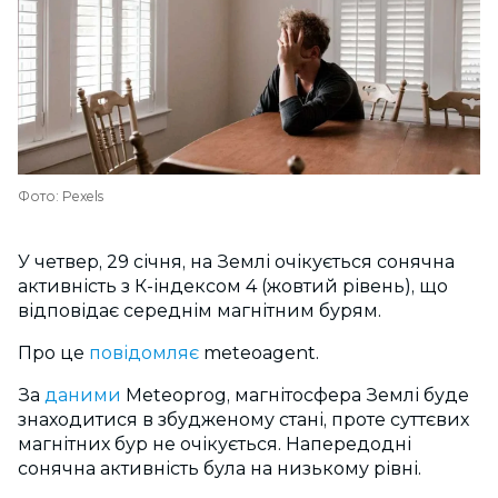
Фото: Pexels
У четвер, 29 січня, на Землі очікується сонячна
активність з К-індексом 4 (жовтий рівень), що
відповідає середнім магнітним бурям.
Про це
повідомляє
meteoagent.
За
даними
Meteoprog, магнітосфера Землі буде
знаходитися в збудженому стані, проте суттєвих
магнітних бур не очікується. Напередодні
сонячна активність була на
низькому
рівні.