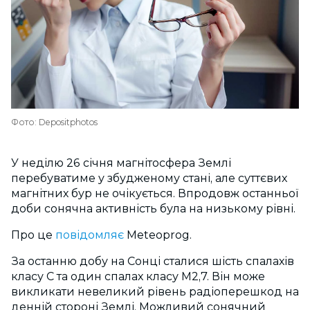
Фото: Depositphotos
У неділю 26 січня магнітосфера Землі
перебуватиме у збудженому стані, але суттєвих
магнітних бур не очікується. Впродовж останньої
доби сонячна активність була на низькому рівні.
Про це
повідомляє
Meteoprog.
За останню добу на Сонці сталися шість спалахів
класу С та один спалах класу М2,7. Він може
викликати невеликий рівень радіоперешкод на
денній стороні Землі. Можливий сонячний