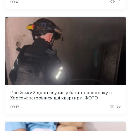
114
09:41
Російський дрон влучив у багатоповерхівку в
Херсоні: загорілися дві квартири. ФОТО
133
09:18