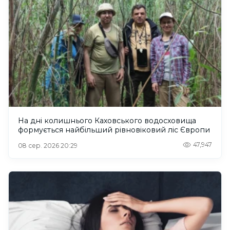
На дні колишнього Каховського водосховища
формується найбільший рівновіковий ліс Європи
47,947
08 сер. 2026 20:29