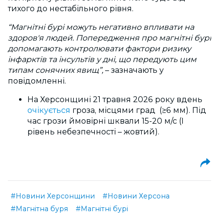
тихого до нестабільного рівня.
“Магнітні бурі можуть негативно впливати на
здоров'я людей. Попередження про магнітні бурі
допомагають контролювати фактори ризику
інфарктів та інсультів у дні, що передують цим
типам сонячних явищ”,
–
зазначають у
повідомленні.
На Херсонщині 21 травня 2026 року вдень
очікується
гроза, місцями град (≥6 мм). Під
час грози ймовірні шквали 15-20 м/с (I
рівень небезпечності
–
жовтий).
#Новини Херсонщини
#Новини Херсона
#Магнітна буря
#Магнітні бурі