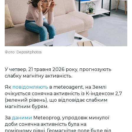
Фото: Depositphotos
У четвер, 21 травня 2026 року, прогнозують
слабку магнітну активність.
Як
повідомляють
в
meteoagent,
на Землі
очікується сонячна активність із К-індексом 2,7
(зелений рівень), що відповідає слабким
магнітним бурям.
За
даними
Meteoprog,
упродовж минулої
доби
сонячна активність була на
помірному рівні.
Геомагнітне поле буде від