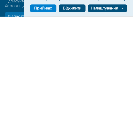
Підписуйтеся, щоб знати останні новини Херсона та
Херсонщини сьогодні
Приймаю
Відхилити
Налаштування
Підписатися
СТОРІНКИ
Новини
Тексти
Історії
Аналітика
Фактчек
Розслідування
Право
Фото
Перерва на каву
Промо
Життя
Блоги
Відео
Архів
Про нас
Контакти
Редакційна політика
Політика конфіденційності
Cпівпраця
КОНТАКТИ